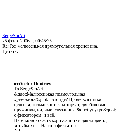
SergeSmArt
25 февр. 2006 г., 00:45:35
Re: Re: малюсенькая прямоугольная хреновина...
Цитата:
от:Victor Dmitriev
To SergeSmArt
&quot;Малюсенькая прямоугольная
хреновина&quot; - это где? Вроде вся пятка
цельная, только контакты торчат, две боковые
пружинки, видимо, связанные &quot;унутре&quot;
с фиксатором, и всё.
На нижнюю часть корпуса пятки давил-давил,
хоть бы хны. На то и фиксатор...
All