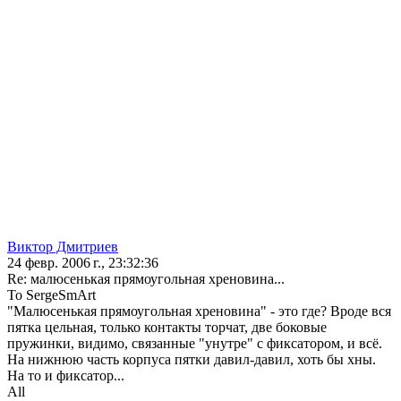
Виктор Дмитриев
24 февр. 2006 г., 23:32:36
Re: малюсенькая прямоугольная хреновина...
To SergeSmArt
"Малюсенькая прямоугольная хреновина" - это где? Вроде вся
пятка цельная, только контакты торчат, две боковые
пружинки, видимо, связанные "унутре" с фиксатором, и всё.
На нижнюю часть корпуса пятки давил-давил, хоть бы хны.
На то и фиксатор...
All