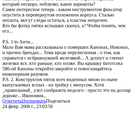
который нескоро, неблизко, какие варианты?
Самое интересное теперь - каким инструментом фиксатор
опустить в перевернутом положении корпуса. Сталью
неохота, могут следы остаться, а пластик непрочен.
Кто бы фотку пятки вспышки скинул, а? Чтобы понять, чем
его...
P.S. 1 to Анти...
Мало Вам мама рассказывала о померших Канонах, Никонах,
и прочих брендах... Тема вроде нерелигионая - о том, как
справится с всбрыкнувшей железякой... А дохнут и глючат
железки все, кто раньше, кто позже. Вы крышку батотсека
580-ой Каноны откройте-закройте и повосхищайтесь
инженерным разумом.
P.S. 2. Конструктив пяток всех виденных мною из ныне
выпускаемых вспых - на тройку с минусом. Хотя
_правильный_ узел сообразить недолго - просто это на доллар
дороже... Икономия...
Ответить
Цитировать
Поделиться
24 февр. 2006 г., 23:03:56