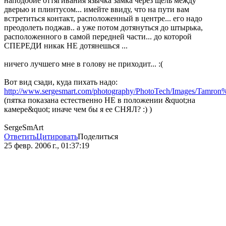
наподобие оттягивания язычка замка через щель между
дверью и плинтусом... имейте ввиду, что на пути вам
встретиться контакт, расположенный в центре... его надо
преодолеть поджав.. а уже потом дотянуться до штырька,
расположенного в самой передней части... до которой
СПЕРЕДИ никак НЕ дотянешься ...
ничего лучшего мне в голову не приходит... :(
Вот вид сзади, куда пихать надо:
http://www.sergesmart.com/photography/PhotoTech/Images/Tamro
(пятка показана естественно НЕ в положении &quot;на
камере&quot; иначе чем бы я ее СНЯЛ? :) )
SergeSmArt
Ответить
Цитировать
Поделиться
25 февр. 2006 г., 01:37:19