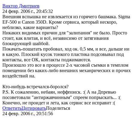
Виктор Дмитриев
24 февр. 2006 г., 20:45:32
Внешняя вспышка не извлекается из горячего башмака. Sigma
EF-500 и Canon 350D. Кроме сервиса, который нескоро,
неблизко, какие варианты?
Никаких видимых причин для "залипания" не было. Просто
стоит, как влитая, и всё, независимо от затягивания
блокирующей шайбой.
Покачать-пошатать пробовал, ход ок. 0,5 мм, и все, дальше ни
в какую. Плоский кусок тонкого пластика подсовывал под
контакты, все ОК, контакты поджимаются.
Произошло это все в процессе 2-х часовой съемки в темплом
помещении без каких-либо внешних механрических и прочих
воздействий на.
Кто-нибудь встречался-боролся?
P.S. К сожалению, небаян, неффпоиск. :( А на Дпревью
посоветовали "антиржавчинным" спреем попрыскать... :(
Конечно, не проидет и лета, как сервис все исправит :(
Ответить
Цитировать
Поделиться
24 февр. 2006 г., 20:51:56