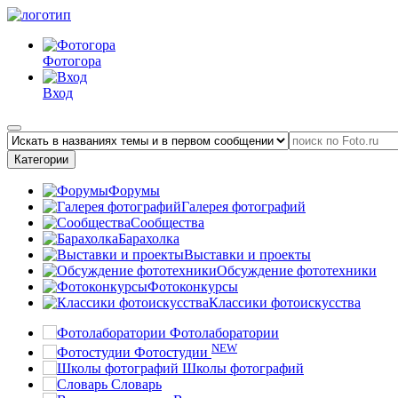
Фотогора
Вход
Категории
Форумы
Галерея фотографий
Сообщества
Барахолка
Выставки и проекты
Обсуждение фототехники
Фотоконкурсы
Классики фотоискусства
Фотолаборатории
NEW
Фотостудии
Школы фотографий
Словарь