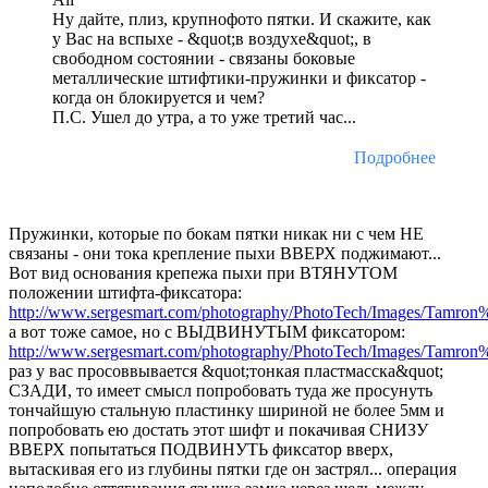
Ну дайте, плиз, крупнофото пятки. И скажите, как
у Вас на вспыхе - &quot;в воздухе&quot;, в
свободном состоянии - связаны боковые
металлические штифтики-пружинки и фиксатор -
когда он блокируется и чем?
П.С. Ушел до утра, а то уже третий час...
Подробнее
Пружинки, которые по бокам пятки никак ни с чем НЕ
связаны - они тока крепление пыхи ВВЕРХ поджимают...
Вот вид основания крепежа пыхи при ВТЯНУТОМ
положении штифта-фиксатора:
http://www.sergesmart.com/photography/PhotoTech/Images/Tamro
а вот тоже самое, но с ВЫДВИНУТЫМ фиксатором:
http://www.sergesmart.com/photography/PhotoTech/Images/Tamro
раз у вас просоввывается &quot;тонкая пластмасска&quot;
СЗАДИ, то имеет смысл попробовать туда же просунуть
тончайшую стальную пластинку шириной не более 5мм и
попробовать ею достать этот шифт и покачивая СНИЗУ
ВВЕРХ попытаться ПОДВИНУТЬ фиксатор вверх,
вытаскивая его из глубины пятки где он застрял... операция