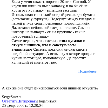
Была у меня такая заморочка 20-ки с Сигмой. У
крутилки шпинёк выел канавку, и ка бы её не
крути эту крутилку - вспышка застряла.
Использовал тоненький острый режик для бумаги
(есть такие у буржуёв). Подсунул между гнездом и
пыхой и туда-сюда потихоньку поднял шпинёк.
Да, остался небольшой след на пятачке. Сам он
никогда не выпадет - он на пружине - как не
поворачивай вспышку.
Самое первое, что я сделал -
взял кусачки и
откусил шпинек, что и советую всем
владельцам Сигмы
, пока они не оказались в
подобной ситуации. А вспышку я вскоре продал и
купил настоящую, кэноновскую. Да простит
купивший её мне этот грех.
Подробнее
А как же она будет фиксироваться если шпинек откусить?
SergeSmArt
Ответить
Цитировать
Поделиться
25 февр. 2006 г., 12:28:04