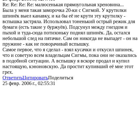
Re: Re: Re: Re: малюсенькая прямоугольная хреновина...
Была у меня такая заморочка 20-ки с Сигмой. У крутилки
шпинёк выел канавку, и ка бы её не крути эту крутилку -
вспышка застряла. Использовал тоненький острый режик для
бумаги (есть такие у буржуёв). Подсунул между гнездом и
пыхой и туда-сюда потихоньку поднял шпинёк. Да, остался
небольшой след на пятачке. Сам он никогда не выпадет - он на
пружине - как не поворачивай вспышку.
Самое первое, что я сделал - взял кусачки и откусил шпинек,
что и советую всем владельцам Сигмы, пока они не оказались
в подобной ситуации. А вспышку я вскоре продал и купил
настоящую, кэноновскую. Да простит купивший её мне этот
грех.
Ответить
Цитировать
Поделиться
25 февр. 2006 г., 02:55:31