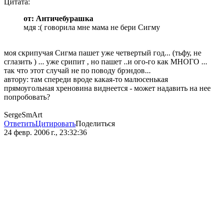
Цитата:
от: Античебурашка
мдя :( говорила мне мама не бери Сигму
моя скрипучая Сигма пашет уже четвертый год... (тьфу, не
сглазить ) ... уже срипит , но пашет ..и ого-го как МНОГО ...
так что этот случай не по поводу брэндов...
автору: там спереди вроде какая-то малюсенькая
прямоугольная хреновина виднеется - может надавить на нее
попробовать?
SergeSmArt
Ответить
Цитировать
Поделиться
24 февр. 2006 г., 23:32:36