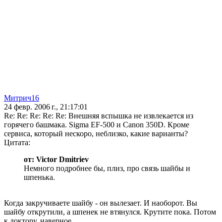
Митрич16
24 февр. 2006 г., 21:17:01
Re: Re: Re: Re: Re: Внешняя вспышка не извлекается из
горячего башмака. Sigma EF-500 и Canon 350D. Кроме
сервиса, который нескоро, неблизко, какие варианты?
Цитата:
от: Victor Dmitriev
Немного подробнее бы, плиз, про связь шайбы и
шпенька.
Когда закручиваете шайбу - он вылезает. И наоборот. Вы
шайбу открутили, а шпенек не втянулся. Крутите пока. Потом
к доктору, наверное...