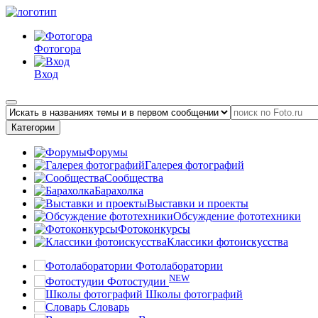
Фотогора
Вход
Категории
Форумы
Галерея фотографий
Сообщества
Барахолка
Выставки и проекты
Обсуждение фототехники
Фотоконкурсы
Классики фотоискусства
Фотолаборатории
NEW
Фотостудии
Школы фотографий
Словарь