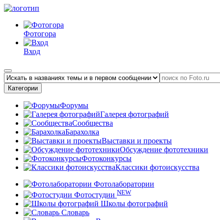
Фотогора
Вход
Категории
Форумы
Галерея фотографий
Сообщества
Барахолка
Выставки и проекты
Обсуждение фототехники
Фотоконкурсы
Классики фотоискусства
Фотолаборатории
NEW
Фотостудии
Школы фотографий
Словарь