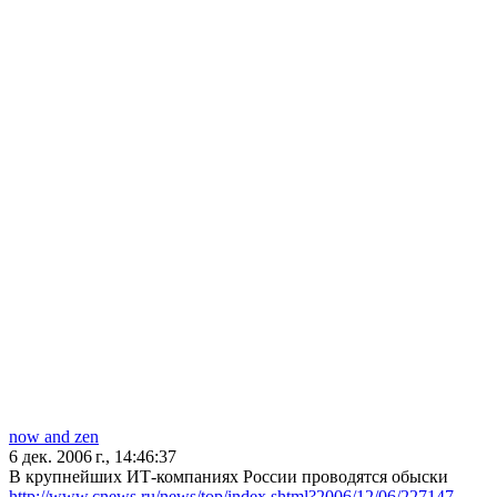
now and zen
6 дек. 2006 г., 14:46:37
В крупнейших ИТ-компаниях России проводятся обыски
http://www.cnews.ru/news/top/index.shtml?2006/12/06/227147