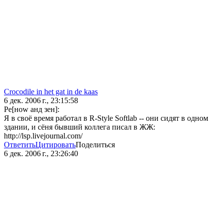
Crocodile in het gat in de kaas
6 дек. 2006 г., 23:15:58
Ре[ноw анд зен]:
Я в своё время работал в R-Style Softlab -- они сидят в одном
здании, и сёня бывший коллега писал в ЖЖ:
http://lsp.livejournal.com/
Ответить
Цитировать
Поделиться
6 дек. 2006 г., 23:26:40