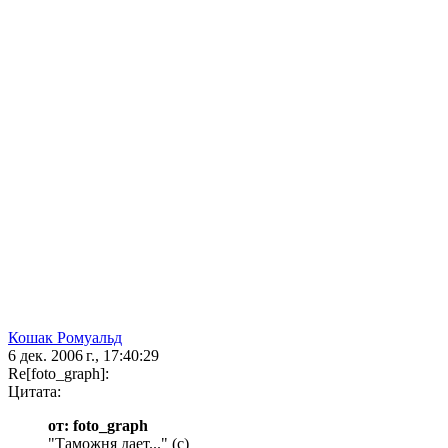
Кошак Ромуальд
6 дек. 2006 г., 17:40:29
Re[foto_graph]:
Цитата:
от: foto_graph
"Таможня дает..." (с)