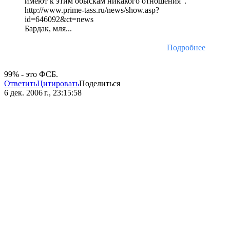
имеют к этим обыскам никакого отношения"."
http://www.prime-tass.ru/news/show.asp?
id=646092&ct=news
Бардак, мля...
Подробнее
99% - это ФСБ.
Ответить
Цитировать
Поделиться
6 дек. 2006 г., 23:15:58