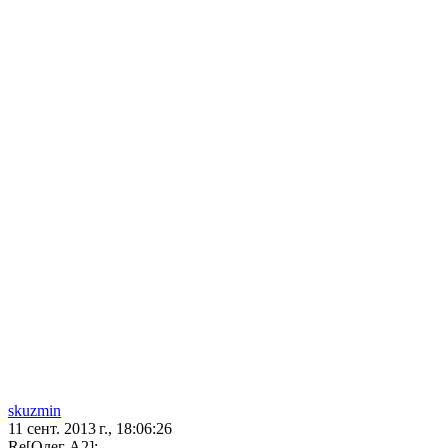
skuzmin
11 сент. 2013 г., 18:06:26
Re[Олег А2]: