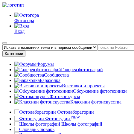
Фотогора
Вход
Категории
Форумы
Галерея фотографий
Сообщества
Барахолка
Выставки и проекты
Обсуждение фототехники
Фотоконкурсы
Классики фотоискусства
Фотолаборатории
NEW
Фотостудии
Школы фотографий
Словарь