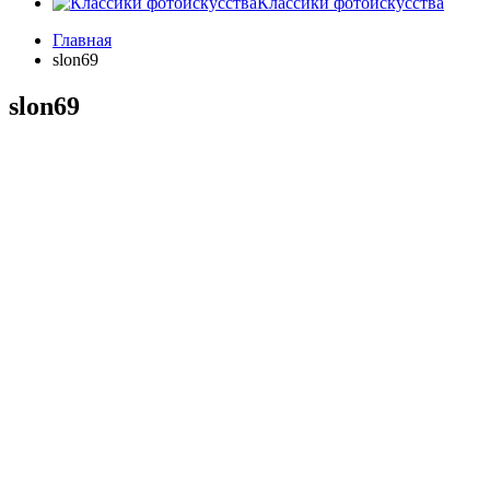
Классики фотоискусства
Главная
slon69
slon69