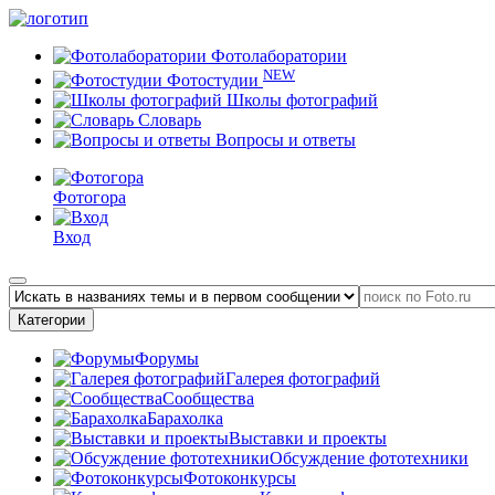
Фотолаборатории
NEW
Фотостудии
Школы фотографий
Словарь
Вопросы и ответы
Фотогора
Вход
Категории
Форумы
Галерея фотографий
Сообщества
Барахолка
Выставки и проекты
Обсуждение фототехники
Фотоконкурсы