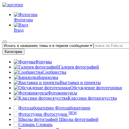
Фотогора
Вход
Категории
Форумы
Галерея фотографий
Сообщества
Барахолка
Выставки и проекты
Обсуждение фототехники
Фотоконкурсы
Классики фотоискусства
Фотолаборатории
NEW
Фотостудии
Школы фотографий
Словарь