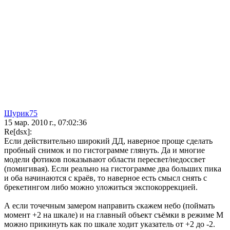
Шурик75
15 мар. 2010 г., 07:02:36
Re[dsx]:
Если действительно широкий ДД, наверное проще сделать
пробный снимок и по гистограмме глянуть. Да и многие
модели фотиков показывают области пересвет/недоссвет
(помигивая). Если реально на гистограмме два больших пика
и оба начинаются с краёв, то наверное есть смысл снять с
брекетингом либо можно уложиться экспокоррекцией.
А если точечным замером направить скажем небо (поймать
момент +2 на шкале) и на главный объект съёмки в режиме М
можно прикинуть как по шкале ходит указатель от +2 до -2.