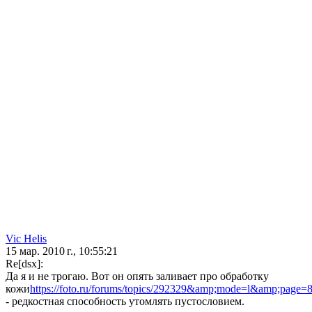
Vic Hеlis
15 мар. 2010 г., 10:55:21
Re[dsx]:
Да я и не трогаю. Вот он опять заливает про обработку
кожи
https://foto.ru/forums/topics/292329&amp;mode=l&amp;page=
- редкостная способность утомлять пустословием.