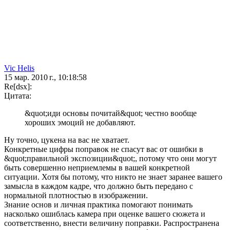
Vic Hеlis
15 мар. 2010 г., 10:18:58
Re[dsx]:
Цитата:
&quot;иди основы почитай&quot; честно вообще
хороших эмоций не добавляют.
Ну точно, цукена на вас не хватает.
Конкретные цифры поправок не спасут вас от ошибки в
&quot;правильной экспозиции&quot;, потому что они могут
быть совершенно неприемлемы в вашей конкретной
ситуации. Хотя бы потому, что никто не знает заранее вашего
замысла в каждом кадре, что должно быть передано с
нормальной плотностью в изображении.
Знание основ и личная практика помогают понимать
насколько ошиблась камера при оценке вашего сюжета и
соответственно, внести величину поправки. Распространена