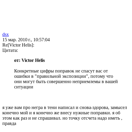
dsx
15 мар. 2010 г., 10:57:04
Re[Victor Helis]:
Цитата:
от: Victor Helis
Конкретные цифры поправок не спасут вас от
ошибки в "правильной экспозиции", потому что
они могут быть совершенно неприемлемы в вашей
ситуации
я уже вам про негра в тени написал и снова-здорова, замысел
конечно мой и я конечно же внесу нужные поправки. я об
этом как раз и не спрашивал. но точку отсчета надо иметь ,
правда