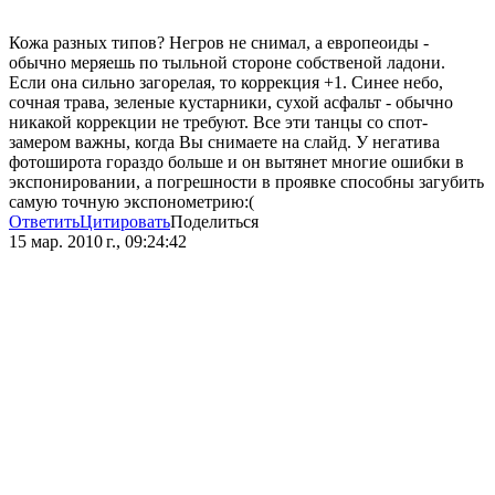
Кожа разных типов? Негров не снимал, а европеоиды -
обычно меряешь по тыльной стороне собственой ладони.
Если она сильно загорелая, то коррекция +1. Синее небо,
сочная трава, зеленые кустарники, сухой асфальт - обычно
никакой коррекции не требуют. Все эти танцы со спот-
замером важны, когда Вы снимаете на слайд. У негатива
фотоширота гораздо больше и он вытянет многие ошибки в
экспонировании, а погрешности в проявке способны загубить
самую точную экспонометрию:(
Ответить
Цитировать
Поделиться
15 мар. 2010 г., 09:24:42