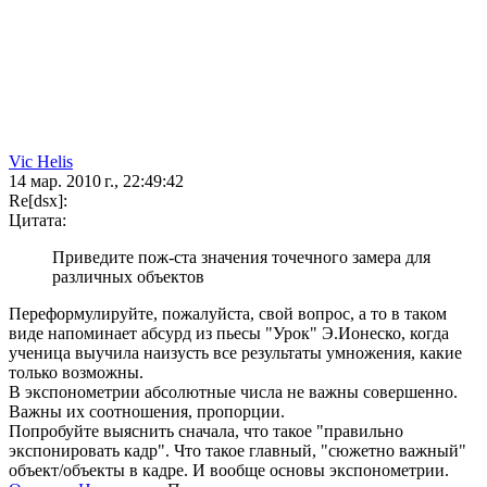
Vic Hеlis
14 мар. 2010 г., 22:49:42
Re[dsx]:
Цитата:
Приведите пож-ста значения точечного замера для
различных объектов
Переформулируйте, пожалуйста, свой вопрос, а то в таком
виде напоминает абсурд из пьесы "Урок" Э.Ионеско, когда
ученица выучила наизусть все результаты умножения, какие
только возможны.
В экспонометрии абсолютные числа не важны совершенно.
Важны их соотношения, пропорции.
Попробуйте выяснить сначала, что такое "правильно
экспонировать кадр". Что такое главный, "сюжетно важный"
объект/объекты в кадре. И вообще основы экспонометрии.