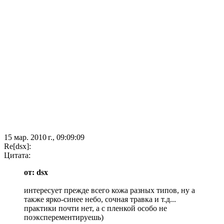
15 мар. 2010 г., 09:09:09
Re[dsx]:
Цитата:
от: dsx
интересует прежде всего кожа разных типов, ну а
также ярко-синее небо, сочная травка и т.д...
практики почти нет, а с пленкой особо не
поэксперементируешь)