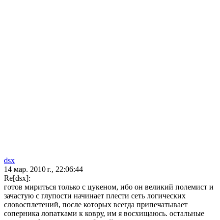
dsx
14 мар. 2010 г., 22:06:44
Re[dsx]:
готов мириться только с цукеном, ибо он великий полемист и
зачастую с глупости начинает плести сеть логических
словосплетений, после которых всегда припечатывает
соперника лопатками к ковру, им я восхищаюсь. остальные