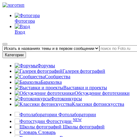
Фотогора
Вход
Категории
Форумы
Галерея фотографий
Сообщества
Барахолка
Выставки и проекты
Обсуждение фототехники
Фотоконкурсы
Классики фотоискусства
Фотолаборатории
NEW
Фотостудии
Школы фотографий
Словарь