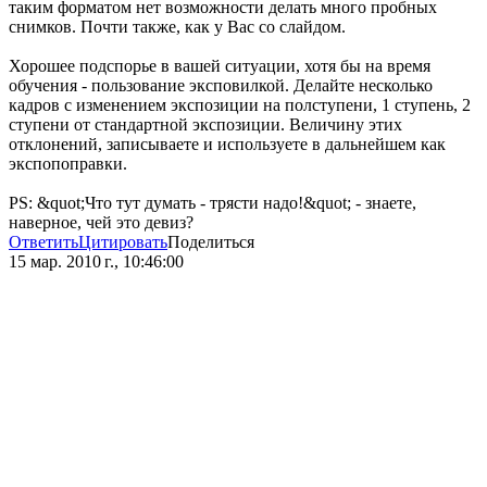
таким форматом нет возможности делать много пробных
снимков. Почти также, как у Вас со слайдом.
Хорошее подспорье в вашей ситуации, хотя бы на время
обучения - пользование эксповилкой. Делайте несколько
кадров с изменением экспозиции на полступени, 1 ступень, 2
ступени от стандартной экспозиции. Величину этих
отклонений, записываете и используете в дальнейшем как
экспопоправки.
PS: &quot;Что тут думать - трясти надо!&quot; - знаете,
наверное, чей это девиз?
Ответить
Цитировать
Поделиться
15 мар. 2010 г., 10:46:00