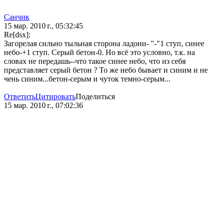
Санчик
15 мар. 2010 г., 05:32:45
Re[dsx]:
Загорелая сильно тыльная сторона ладони- "-"1 ступ, синее
небо-+1 ступ. Серый бетон-0. Но всё это условно, т.к. на
словах не передашь--что такое синее небо, что из себя
представляет серый бетон ? То же небо бывает и синим и не
чень синим...бетон-серым и чуток темно-серым...
Ответить
Цитировать
Поделиться
15 мар. 2010 г., 07:02:36