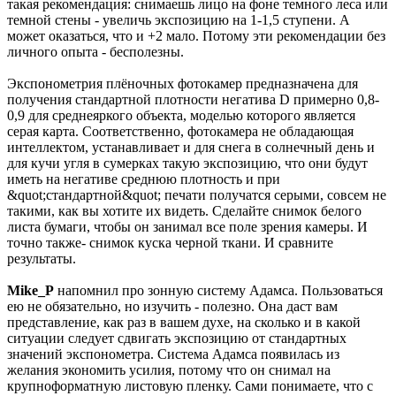
такая рекомендация: снимаешь лицо на фоне темного леса или
темной стены - увеличь экспозицию на 1-1,5 ступени. А
может оказаться, что и +2 мало. Потому эти рекомендации без
личного опыта - бесполезны.
Экспонометрия плёночных фотокамер предназначена для
получения стандартной плотности негатива D примерно 0,8-
0,9 для среднеяркого объекта, моделью которого является
серая карта. Соответственно, фотокамера не обладающая
интеллектом, устанавливает и для снега в солнечный день и
для кучи угля в сумерках такую экспозицию, что они будут
иметь на негативе среднюю плотность и при
&quot;стандартной&quot; печати получатся серыми, совсем не
такими, как вы хотите их видеть. Сделайте снимок белого
листа бумаги, чтобы он занимал все поле зрения камеры. И
точно также- снимок куска черной ткани. И сравните
результаты.
Mike_P
напомнил про зонную систему Адамса. Пользоваться
ею не обязательно, но изучить - полезно. Она даст вам
представление, как раз в вашем духе, на сколько и в какой
ситуации следует сдвигать экспозицию от стандартных
значений экспонометра. Система Адамса появилась из
желания экономить усилия, потому что он снимал на
крупноформатную листовую пленку. Сами понимаете, что с