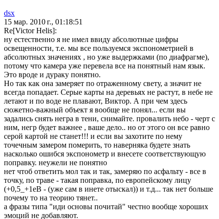
dsx
15 мар. 2010 г., 01:18:51
Re[Victor Helis]:
ну естественно я не имел ввиду абсолютные цифры
освещенности, т.е. мы все пользуемся экспонометрией в
абсолютных значениях , но уже выдержками (по диафрагме),
потому что камера уже перевела все на понятный нам язык.
Это вроде и дураку понятно.
Но так как она замеряет по отраженному свету, а значит не
всегда попадает. Серые карты на деревьях не растут, в небе не
летают и по воде не плавают, Виктор. А при чем здесь
сюжетно-важный объект я вообще не понял... если вы
задались снять негра в тени, снимайте. провалить небо - черт с
ним, негр будет важнее , ваше дело.. но от этого он все равно
серой картой не станет!!! и если вы захотите по нему
точечным замером померить, то наверняка будете знать
насколько ошибся экспонометр и внесете соответствующую
поправку. неужели не понятно
нет чтоб ответить мол так и так, замеряю по асфальту - все в
точку, по траве - такая поправка, по европейскому лицу
(+0,5_+1еВ - (уже сам в инете отыскал)) и т.д... так нет больше
почему то на теорию тянет..
а фразы типа "иди основы почитай" честно вообще хороших
эмоций не добавляют.