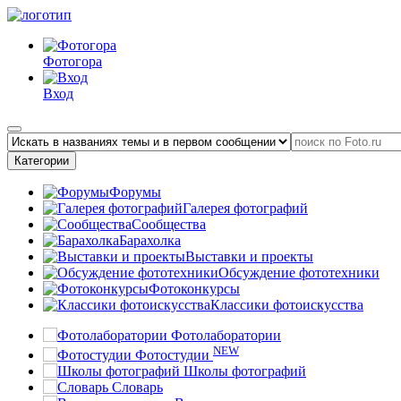
Фотогора
Вход
Категории
Форумы
Галерея фотографий
Сообщества
Барахолка
Выставки и проекты
Обсуждение фототехники
Фотоконкурсы
Классики фотоискусства
Фотолаборатории
NEW
Фотостудии
Школы фотографий
Словарь