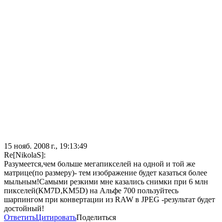
15 нояб. 2008 г., 19:13:49
Re[NikolaS]:
Разумеется,чем больше мегапикселей на одной и той же
матрице(по размеру)- тем изображение будет казаться более
мыльным!Самыми резкими мне казались снимки при 6 млн
пикселей(КM7D,KM5D) на Альфе 700 пользуйтесь
шарпингом при конвертации из RAW в JPEG -результат будет
достойный!
Ответить
Цитировать
Поделиться