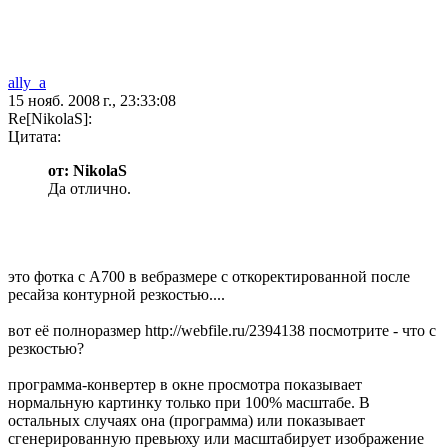
ally_a
15 нояб. 2008 г., 23:33:08
Re[NikolaS]:
Цитата:
от: NikolaS
Да отлично.
это фотка с А700 в вебразмере с откоректированной после
ресайза контурной резкостью....
вот её полноразмер http://webfile.ru/2394138 посмотрите - что с
резкостью?
программа-конвертер в окне просмотра показывает
нормальную картинку только при 100% масштабе. В
остальных случаях она (программа) или показывает
сгенерированную превьюху или масштабирует изображение