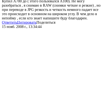
Купил А700 до ( этого пользовался А100). Не могу
разобраться , я снимаю в RAW (снимки четкие и резкие) , но
при переводе в JPG резкость и четкость немного падает все
это происходит в основном на широком углу. В чем дело я
непойму , если кто знает напишите буду благодарен.
Ответить
Цитировать
Поделиться
15 нояб. 2008 г., 13:34:44