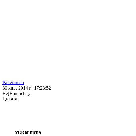
Patternman
30 янв. 2014 г., 17:23:52
Re[Rannicha]:
Цитата:
от:Rannicha