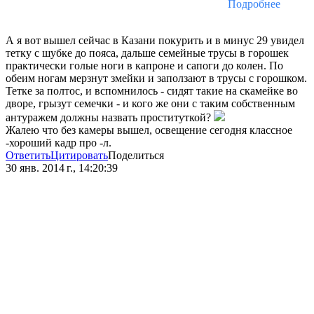
Подробнее
А я вот вышел сейчас в Казани покурить и в минус 29 увидел
тетку с шубке до пояса, дальше семейные трусы в горошек
практически голые ноги в капроне и сапоги до колен. По
обеим ногам мерзнут змейки и заползают в трусы с горошком.
Тетке за полтос, и вспомнилось - сидят такие на скамейке во
дворе, грызут семечки - и кого же они с таким собственным
антуражем должны назвать проституткой?
Жалею что без камеры вышел, освещение сегодня классное
-хороший кадр про -л.
Ответить
Цитировать
Поделиться
30 янв. 2014 г., 14:20:39