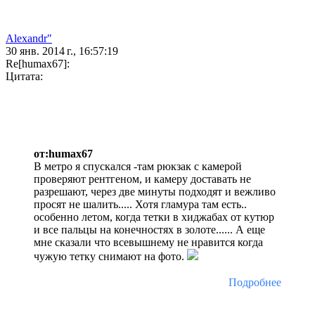
Alexandr"
30 янв. 2014 г., 16:57:19
Re[humax67]:
Цитата:
от:humax67
В метро я спускался -там рюкзак с камерой
проверяют рентгеном, и камеру доставать не
разрешают, через две минуты подходят и вежливо
просят не шалить..... Хотя гламура там есть..
особенно летом, когда тетки в хиджабах от кутюр
и все пальцы на конечностях в золоте...... А еще
мне сказали что всевышнему не нравится когда
чужую тетку снимают на фото.
Подробнее