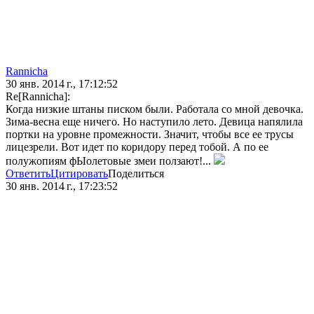
Rannicha
30 янв. 2014 г., 17:12:52
Re[Rannicha]:
Когда низкие штаны писком были. Работала со мной девочка.
Зима-весна еще ничего. Но наступило лето. Девица напялила
портки на уровне промежности. Значит, чтобы все ее трусы
лицезрели. Вот идет по коридору перед тобой. А по ее
полужопиям фЫолетовые змеи ползают!...
Ответить
Цитировать
Поделиться
30 янв. 2014 г., 17:23:52