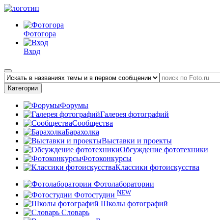
Фотогора
Вход
Категории
Форумы
Галерея фотографий
Сообщества
Барахолка
Выставки и проекты
Обсуждение фототехники
Фотоконкурсы
Классики фотоискусства
Фотолаборатории
NEW
Фотостудии
Школы фотографий
Словарь