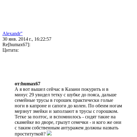
Alexandr"
30 янв. 2014 г., 16:22:57
Re[humax67]:
Цитата:
от:humax67
А я вот вышел сейчас в Казани покурить и в
минус 29 увидел тетку с шубке до пояса, дальше
семейные трусы в горошек практически голые
ноги в капроне и сапоги до колен. По обеим ногам
мерзнут змейки и заползают в трусы с горошком.
Тетке за полтос, и вспомнилось - сидят такие на
скамейке во дворе, грызут семечки - и кого же они
с таким собственным антуражем должны назвать
проституткой?