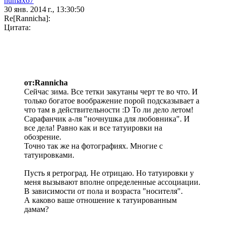
humax67
30 янв. 2014 г., 13:30:50
Re[Rannicha]:
Цитата:
от:Rannicha
Сейчас зима. Все тетки закутаны черт те во что. И
только богатое воображение порой подсказывает а
что там в действительности :D То ли дело летом!
Сарафанчик а-ля "ночнушка для любовника". И
все дела! Равно как и все татуировки на
обозрение.
Точно так же на фотографиях. Многие с
татуировками.
Пусть я ретроград. Не отрицаю. Но татуировки у
меня вызывают вполне определенные ассоциации.
В зависимости от пола и возраста "носителя".
А каково ваше отношение к татуированным
дамам?