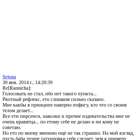
Sejoga
30 янв. 2014 г., 14:20:39
Re[Rannicha]:
Голосовать не стал, ибо нет такого пункта...
Рвотный рефлекс, ето слишком сильно сказано.
Мне какбы в принципе наверно пофигу, кто что со своим
телом делает...
Все ети пирсенги, наколки и прочие издевательства мне не
очень нравятца... по етому себе не делаю и ни кому не
советаю.
Но ето по моему мнению ещё не так страшно. На мой взгляд,
пусть баба лучше татуировки себе сделает, чем к примеру