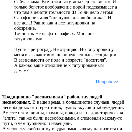
Сейчас зима. Все тетки закутаны черт те во что. И
только богатое воображение порой подсказывает а
что там в действительности :D То ли дело летом!
Сарафанчик а-ля "ночнушка для любовника". И
все дела! Равно как и все татуировки на
обозрение.
Точно так же на фотографиях. Многие с
татуировками.
Пусть я ретроград. Не отрицаю. Но татуировки у
меня вызывают вполне определенные ассоциации.
В зависимости от пола и возраста "носителя".
А каково ваше отношение к татуированным
дамам?
Подробнее
Традиционно "расписывали" рабов, т.е. людей
несвободных.
В наше время, в большинстве случаев, людей
несвободных от стереотипов, чужих вкусов и заблуждений.
Вместе с тем, воины, шаманы, вожди и т.п. доисторическая
"элита" так же были несвободными, а следовали какому-то
пути, о чем публично и извещали.
А человеку свободному и здравомыслящему партачится ни к