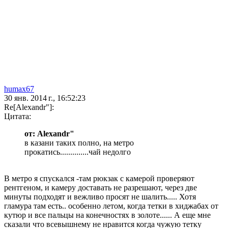
humax67
30 янв. 2014 г., 16:52:23
Re[Alexandr"]:
Цитата:
от: Alexandr"
в казани таких полно, на метро
прокатись..............чай недолго
В метро я спускался -там рюкзак с камерой проверяют
рентгеном, и камеру доставать не разрешают, через две
минуты подходят и вежливо просят не шалить..... Хотя
гламура там есть.. особенно летом, когда тетки в хиджабах от
кутюр и все пальцы на конечностях в золоте...... А еще мне
сказали что всевышнему не нравится когда чужую тетку