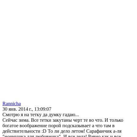
Rannicha
30 янв. 2014 г., 13:09:07
Смотрю я на тетку да думку гадаю...
Сейчас зима. Все тетки закутаны черт те во что. И только
богатое воображение порой подсказывает а что там в
действительности :D То ли дело летом! Сарафанчик а-ля
"ночнушка для любовника". И все дела! Равно как и все