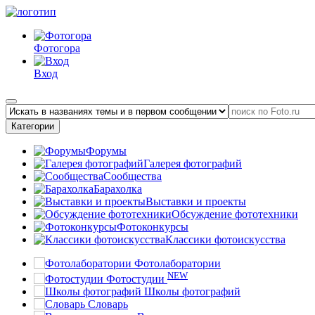
Фотогора
Вход
Категории
Форумы
Галерея фотографий
Сообщества
Барахолка
Выставки и проекты
Обсуждение фототехники
Фотоконкурсы
Классики фотоискусства
Фотолаборатории
NEW
Фотостудии
Школы фотографий
Словарь