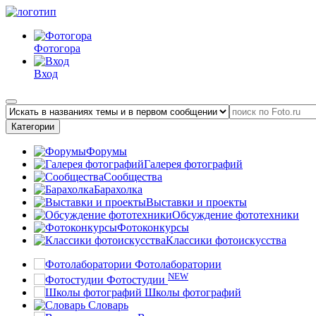
Фотогора
Вход
Категории
Форумы
Галерея фотографий
Сообщества
Барахолка
Выставки и проекты
Обсуждение фототехники
Фотоконкурсы
Классики фотоискусства
Фотолаборатории
NEW
Фотостудии
Школы фотографий
Словарь