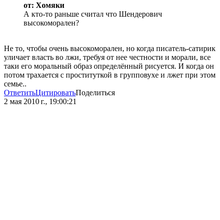
от: Хомяки
А кто-то раньше считал что Шендерович
высокоморален?
Не то, чтобы очень высокоморален, но когда писатель-сатирик
уличает власть во лжи, требуя от нее честности и морали, все
таки его моральный образ определённый рисуется. И когда он
потом трахается с проституткой в групповухе и лжет при этом
семье..
Ответить
Цитировать
Поделиться
2 мая 2010 г., 19:00:21