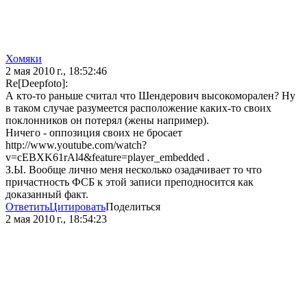
Хомяки
2 мая 2010 г., 18:52:46
Re[Deepfoto]:
А кто-то раньше считал что Шендерович высокоморален? Ну
в таком случае разумеется расположение каких-то своих
поклонников он потерял (жены например).
Ничего - оппозиция своих не бросает
http://www.youtube.com/watch?
v=cEBXK61rAl4&feature=player_embedded .
З.Ы. Вообще лично меня несколько озадачивает то что
причастность ФСБ к этой записи преподносится как
доказанный факт.
Ответить
Цитировать
Поделиться
2 мая 2010 г., 18:54:23