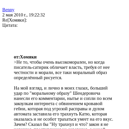
Benny
2 мая 2010 г., 19:22:32
Re[Хомяки]:
Цитата:
от:Хомяки
>Не то, чтобы очень высокоморален, но когда
писатель-сатирик обличает власть, требуя от нее
честности и морали, все таки моральный образ
определённый рисуется.
На мой взгляд, и лично в моих глазах, больший
удар по "моральному образу" Шендеровича
нанесли его комментарии, нытье и сопли по всем
закоулкам интернета с обвинением кровавой
гебни, которая под угрозой расправы и дулом
автомата заставила его трахнуть Катю, которая
оказалась и не особот трахаться умеет на его вкус.
Зачем? Сказал бы "Ну трахнул и что? закон я не