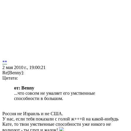
**
2 мая 2010 г., 19:00:21
Re[Benny]:
Цитата:
от: Benny
...что совсем не умаляет его умственные
способности в большом.
Россия не Израиль и не США.
У нас, если тебя показали с голой ж+++й на какой-нибудь
Кате, то твои умственные способности уже никого не
волнуют - ты глуп и жалок!