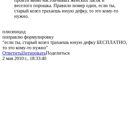
пройти мимо настойчивых женских ласок и
веселого порошка. Правило номер один, если ты,
старый козел трахаешь юную дефку, то это кому-то
нужно.
плюзпицод
поправлю формулировку
"если ты, старый козел трахаешь юную дефку БЕСПЛАТНО,
то это кому-то нужно"
Ответить
Цитировать
Поделиться
2 мая 2010 г., 18:33:40