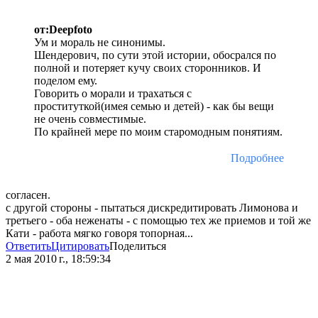
от:Deepfoto
Ум и мораль не синонимы.
Шендерович, по сути этой истории, обосрался по
полной и потеряет кучу своих сторонников. И
поделом ему.
Говорить о морали и трахаться с
проституткой(имея семью и детей) - как бы вещи
не очень совместимые.
По крайней мере по моим старомодным понятиям.
Подробнее
согласен.
с другой стороны - пытаться дискредитировать Лимонова и
третьего - оба неженаты - с помощью тех же приемов и той же
Кати - работа мягко говоря топорная...
Ответить
Цитировать
Поделиться
2 мая 2010 г., 18:59:34