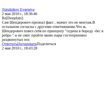
Tsirulnikov Evgeniya
2 мая 2010 г., 18:36:46
Re[Deepfoto]:
Сам Шендерович признал факт , значит это не монтаж.В
остальном согласна с другими ответившими.Что ж,
Шендерович повел себя по принципу "седина в бороду -бес в
ребро " и не смог пройти мимо пары гостеприимно
раздвинутых ног.
Ответить
Цитировать
Поделиться
2 мая 2010 г., 18:43:28