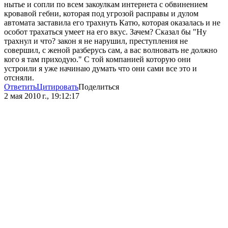
нытье и сопли по всем закоулкам интернета с обвинением
кровавой гебни, которая под угрозой расправы и дулом
автомата заставила его трахнуть Катю, которая оказалась и не
особот трахаться умеет на его вкус. Зачем? Сказал бы "Ну
трахнул и что? закон я не нарушил, преступления не
совершил, с женой разберусь сам, а вас волновать не должно
кого я там приходую." С той компанией которую они
устроили я уже начинаю думать что они сами все это и
отсняли.
Ответить
Цитировать
Поделиться
2 мая 2010 г., 19:12:17