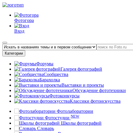
Фотогора
Вход
Категории
Форумы
Галерея фотографий
Сообщества
Барахолка
Выставки и проекты
Обсуждение фототехники
Фотоконкурсы
Классики фотоискусства
Фотолаборатории
NEW
Фотостудии
Школы фотографий
Словарь