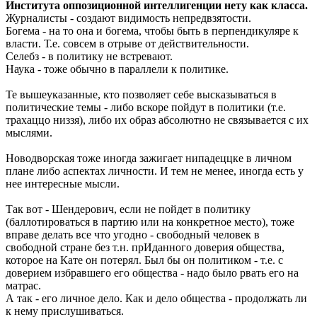
Института оппозиционной интеллигенции нету как класса.
Журналисты - создают видимость непредвзятости.
Богема - на то она и богема, чтобы быть в перпендикуляре к
власти. Т.е. совсем в отрыве от действительности.
Селебз - в политику не встревают.
Наука - тоже обычно в параллели к политике.
Те вышеуказанные, кто позволяет себе высказываться в
политические темы - либо вскоре пойдут в политики (т.е.
трахаццо низзя), либо их образ абсолютно не связывается с их
мыслями.
Новодворская тоже иногда зажигает нипадеццке в личном
плане либо аспектах личности. И тем не менее, иногда есть у
нее интересные мысли.
Так вот - Шендерович, если не пойдет в политику
(баллотироваться в партию или на конкретное место), тоже
вправе делать все что угодно - свободный человек в
свободной стране без т.н. прИданного доверия общества,
которое на Кате он потерял. Был бы он политиком - т.е. с
доверием избравшего его общества - надо было рвать его на
матрас.
А так - его личное дело. Как и дело общества - продолжать ли
к нему прислушиваться.