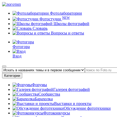
Фотолаборатории
NEW
Фотостудии
Школы фотографий
Словарь
Вопросы и ответы
Фотогора
Вход
Категории
Форумы
Галерея фотографий
Сообщества
Барахолка
Выставки и проекты
Обсуждение фототехники
Фотоконкурсы