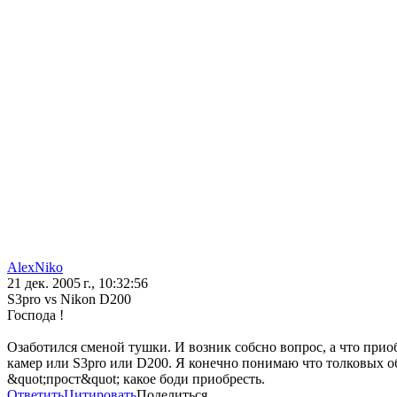
AlexNiko
21 дек. 2005 г., 10:32:56
S3pro vs Nikon D200
Господа !
Озаботился сменой тушки. И возник собсно вопрос, а что прио
камер или S3pro или D200. Я конечно понимаю что толковых об
&quot;прост&quot; какое боди приобресть.
Ответить
Цитировать
Поделиться