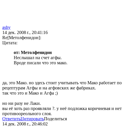
ashy
14 дек. 2008 г., 20:41:16
Re[Метолфенидон]:
Цитата:
от: Метолфенидон
Неслышал на счет агфы.
Вроде писали что это мако.
да, это Мако. но здесь стоит учитывать что Мако работает по
рецептурам Агфы и на агфовских же фабриках.
так что это и Мако и Агфа ;)
но ни разу не Лаки.
вы её хоть раз проявляли ?. у неё подложка коричневая и нет
противоореольного слоя.
Ответить
Цитировать
Поделиться
14 дек. 2008 г., 20:46:02