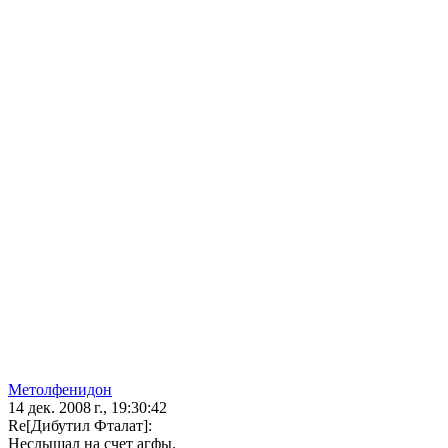
Метолфенидон
14 дек. 2008 г., 19:30:42
Re[Дибутил Фталат]:
Неслышал на счет агфы.