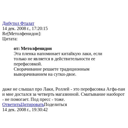
Дибутил Фталат
14 дек. 2008 г., 17:20:15
Re[Метолфенидон]:
Цитата:
от: Метолфенидон
Эта пленка напоминает китайкую лаки, если
только не является в действительности ее
перефасовкой.
Сворачивание решаете традиционным
выворачиванием на сутки-двое.
даже не слышал про Лаки, Роллей - это перефасовка Агфа-пан
и мне достался за четверть магазинной. Сматывание наоборот
- не помогает. Под пресс - тоже.
Ответить
Цитировать
Поделиться
14 дек. 2008 г., 19:30:42