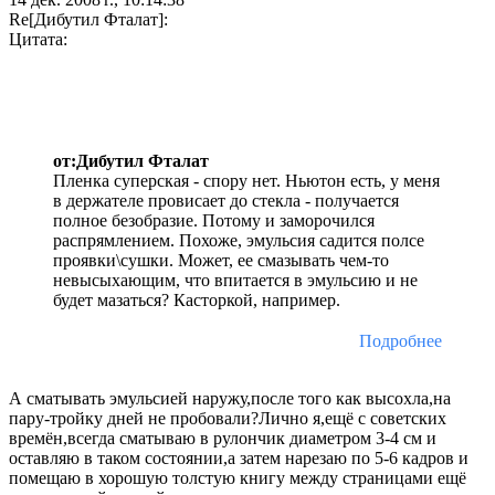
Re[Дибутил Фталат]:
Цитата:
от:Дибутил Фталат
Пленка суперская - спору нет. Ньютон есть, у меня
в держателе провисает до стекла - получается
полное безобразие. Потому и заморочился
распрямлением. Похоже, эмульсия садится полсе
проявки\сушки. Может, ее смазывать чем-то
невысыхающим, что впитается в эмульсию и не
будет мазаться? Касторкой, например.
Подробнее
А сматывать эмульсией наружу,после того как высохла,на
пару-тройку дней не пробовали?Лично я,ещё с советских
времён,всегда сматываю в рулончик диаметром 3-4 см и
оставляю в таком состоянии,а затем нарезаю по 5-6 кадров и
помещаю в хорошую толстую книгу между страницами ещё