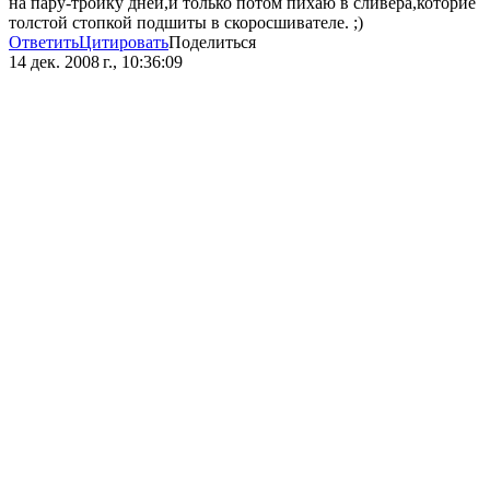
на пару-тройку дней,и только потом пихаю в сливера,которие
толстой стопкой подшиты в скоросшивателе. ;)
Ответить
Цитировать
Поделиться
14 дек. 2008 г., 10:36:09