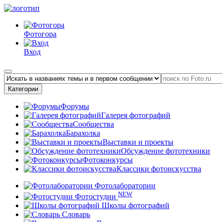
Фотогора
Вход
Категории
Форумы
Галерея фотографий
Сообщества
Барахолка
Выставки и проекты
Обсуждение фототехники
Фотоконкурсы
Классики фотоискусства
Фотолаборатории
NEW
Фотостудии
Школы фотографий
Словарь