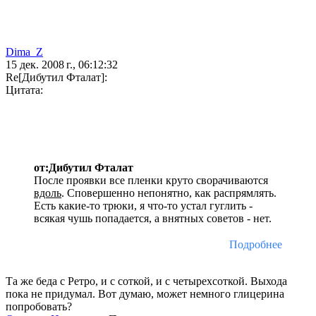
Dima_Z
15 дек. 2008 г., 06:12:32
Re[Дибутил Фталат]:
Цитата:
от:Дибутил Фталат
После проявки все пленки круто сворачиваются
вдоль
. Сповершенно непонятно, как распрямлять.
Есть какие-то трюки, я что-то устал гуглить -
всякая чушь попадается, а внятных советов - нет.
Подробнее
Та же беда с Ретро, и с соткой, и с четырехсоткой. Выхода
пока не придумал. Вот думаю, может немного глицерина
попробовать?