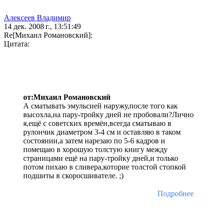
Алексеев Владимир
14 дек. 2008 г., 13:51:49
Re[Михаил Романовский]:
Цитата:
от:Михаил Романовский
А сматывать эмульсией наружу,после того как
высохла,на пару-тройку дней не пробовали?Лично
я,ещё с советских времён,всегда сматываю в
рулончик диаметром 3-4 см и оставляю в таком
состоянии,а затем нарезаю по 5-6 кадров и
помещаю в хорошую толстую книгу между
страницами ещё на пару-тройку дней,и только
потом пихаю в сливера,которие толстой стопкой
подшиты в скоросшивателе. ;)
Подробнее