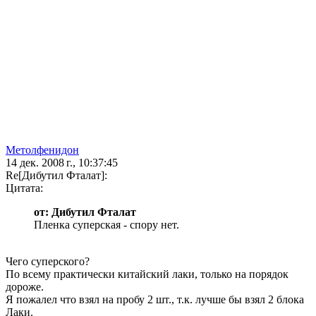
Метолфенидон
14 дек. 2008 г., 10:37:45
Re[Дибутил Фталат]:
Цитата:
от: Дибутил Фталат
Пленка суперская - спору нет.
Чего суперского?
По всему практически китайский лаки, только на порядок
дороже.
Я пожалел что взял на пробу 2 шт., т.к. лучше бы взял 2 блока
Лаки.