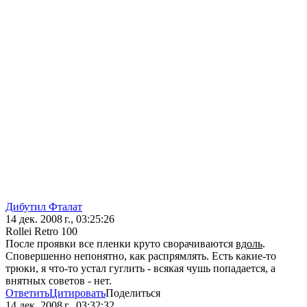
Дибутил Фталат
14 дек. 2008 г., 03:25:26
Rollei Retro 100
После проявки все пленки круто сворачиваются
вдоль
.
Сповершенно непонятно, как распрямлять. Есть какие-то
трюки, я что-то устал гуглить - всякая чушь попадается, а
внятных советов - нет.
Ответить
Цитировать
Поделиться
14 дек. 2008 г., 03:32:32