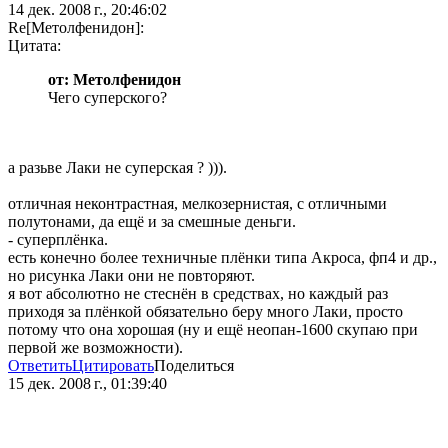
14 дек. 2008 г., 20:46:02
Re[Метолфенидон]:
Цитата:
от: Метолфенидон
Чего суперского?
а разьве Лаки не суперская ? ))).
отличная неконтрастная, мелкозернистая, с отличными
полутонами, да ещё и за смешные деньги.
- суперплёнка.
есть конечно более техничные плёнки типа Акроса, фп4 и др.,
но рисунка Лаки они не повторяют.
я вот абсолютно не стеснён в средствах, но каждый раз
приходя за плёнкой обязательно беру много Лаки, просто
потому что она хорошая (ну и ещё неопан-1600 скупаю при
первой же возможности).
Ответить
Цитировать
Поделиться
15 дек. 2008 г., 01:39:40