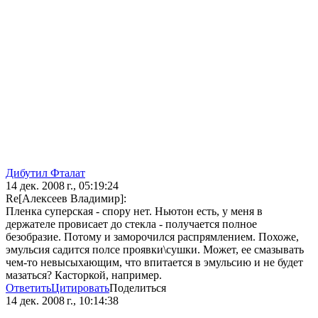
Дибутил Фталат
14 дек. 2008 г., 05:19:24
Re[Алексеев Владимир]:
Пленка суперская - спору нет. Ньютон есть, у меня в
держателе провисает до стекла - получается полное
безобразие. Потому и заморочился распрямлением. Похоже,
эмульсия садится полсе проявки\сушки. Может, ее смазывать
чем-то невысыхающим, что впитается в эмульсию и не будет
мазаться? Касторкой, например.
Ответить
Цитировать
Поделиться
14 дек. 2008 г., 10:14:38