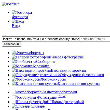
Фотогора
Вход
Категории
Форумы
Галерея фотографий
Сообщества
Барахолка
Выставки и проекты
Обсуждение фототехники
Фотоконкурсы
Классики фотоискусства
Фотолаборатории
NEW
Фотостудии
Школы фотографий
Словарь