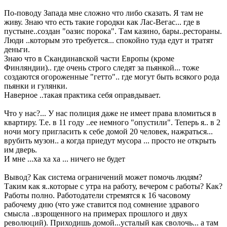
По-поводу Запада мне сложно что либо сказать. Я там не
живу. Знаю что есть такие городки как Лас-Вегас... где в
пустыне..создан "оазис порока". Там казино, бары..рестораны.
Люди ..которым это требуется... спокойно туда едут и тратят
деньги.
Знаю что в Скандинавской части Европы (кроме
Финляндии).. где очень строго следят за пьянкой... тоже
создаются огороженные "гетто".. где могут быть всякого рода
пьянки и гулянки.
Наверное ..такая практика себя оправдывает.
Что у нас?... У нас полиция даже не имеет права вломиться в
квартиру. Т.е. в 11 году ..ее немного "опустили". Теперь я.. в 2
ночи могу пригласить к себе домой 20 человек, нажраться...
врубить музон.. а когда приедут мусора ... просто не открыть
им дверь.
И мне ...ха ха ха ... ничего не будет
Вывод? Как система ограничений может помочь людям?
Таким как я..которые с утра на работу, вечером с работы? Как?
Работы полно. Работодатели стремятся к 16 часовому
рабочему дню (что уже ставится под сомнение здравого
смысла ..взрощенного на примерах прошлого и двух
революций). Приходишь домой...усталый как сволочь... а там