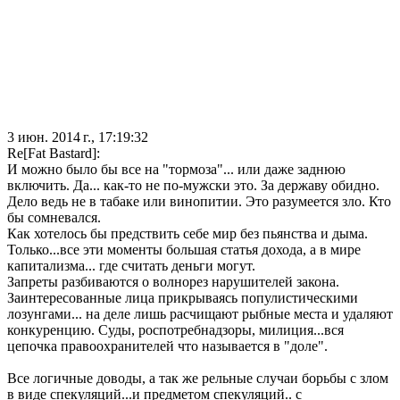
3 июн. 2014 г., 17:19:32
Re[Fat Bastard]:
И можно было бы все на "тормоза"... или даже заднюю
включить. Да... как-то не по-мужски это. За державу обидно.
Дело ведь не в табаке или винопитии. Это разумеется зло. Кто
бы сомневался.
Как хотелось бы предствить себе мир без пьянства и дыма.
Только...все эти моменты большая статья дохода, а в мире
капитализма... где считать деньги могут.
Запреты разбиваются о волнорез нарушителей закона.
Заинтересованные лица прикрываясь популистическими
лозунгами... на деле лишь расчищают рыбные места и удаляют
конкуренцию. Суды, роспотребнадзоры, милиция...вся
цепочка правоохранителей что называется в "доле".
Все логичные доводы, а так же рельные случаи борьбы с злом
в виде спекуляций...и предметом спекуляций.. с