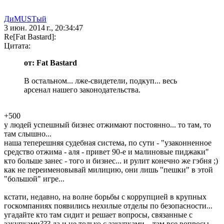
ДиMUSTый
3 июн. 2014 г., 20:34:47
Re[Fat Bastard]:
Цитата:
от: Fat Bastard
В остальном... лже-свидетели, подкуп... весь
арсенал нашего законодательства.
+500
у людей успешный бизнес отжимают постоянно... то там, то
там слышно...
наша теперешняя судебная система, по сути - "узаконненное
средство отжима - аля - привет 90-е и малиновые пиджаки"
кто больше занес - того и бизнес... и рулит конечно же гэбня ;)
как не переименовывай милицию, они лишь "пешки" в этой
"большой" игре...
кстати, недавно, на волне борьбы с коррупцией в крупных
госкомпаниях появились нехилые отделы по безопасности...
угадайте кто там сидит и решает вопросы, связанные с
закупками??? да и не только с закупками... там все вопросы