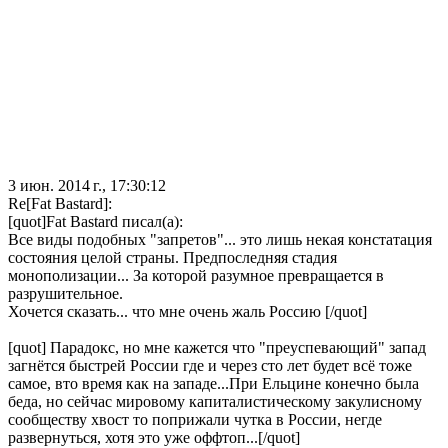
3 июн. 2014 г., 17:30:12
Re[Fat Bastard]:
[quot]Fat Bastard писал(а):
Все виды подобных "запретов"... это лишь некая констатация
состояния целой страны. Предпоследняя стадия
монополизации... За которой разумное превращается в
разрушительное.
Хочется сказать... что мне очень жаль Россию [/quot]
[quot] Парадокс, но мне кажется что "преуспевающий" запад
загнётся быстрей России где и через сто лет будет всё тоже
самое, вто время как на западе...При Ельцине конечно была
беда, но сейчас мировому капиталистическому закулисному
сообществу хвост то поприжали чутка в России, негде
развернуться, хотя это уже оффтоп...[/quot]