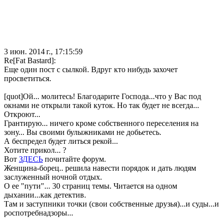
3 июн. 2014 г., 17:15:59
Re[Fat Bastard]:
Еще один пост с сылкой. Вдруг кто нибудь захочет
просветиться.
[quot]Ой... молитесь! Благодарите Господа...что у Вас под
окнами не открыли такой куток. Но так будет не всегда...
Откроют...
Грантирую... ничего кроме собственного переселения на
зону... Вы своими булыжниками не добьетесь.
А беспредел будет литься рекой...
Хотите прикол... ?
Вот
ЗДЕСЬ
почитайте форум.
Женщина-борец.. решила навести порядок и дать людям
заслуженный ночной отдых.
О ее "пути"... 30 страниц темы. Читается на одном
дыхании...как детектив.
Там и заступники точки (свои собственные друзья)...и суды...и
роспотребнадзоры...