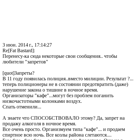
3 июн. 2014 г., 17:14:27
Re[Fat Bastard]:
Перенесу-ка сюда некоторые свои сообщения.. чтобы
любители "запретов"
[quot]Запреты?
В 11 году появилась полиция..вместо милиции. Результат ?...
теперь полиционеры не в состоянии предотвратить (даже)
нарушение закона о тишине в ночное время.
Организаторы "кафе"...могут без проблем поганить
низкочастотными колонками воздух.
Спать отменили...
А знаете что СПОСОБСТВОВАЛО этому? Да, запрет на
продажу алкоголя в ночное время.
Все очень просто. Организмуем типа "кафе"... и продаем
спиртное всю ночь. Все козлы района слетаются....