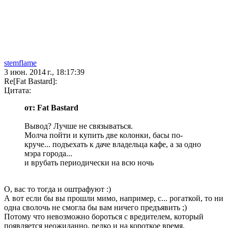
stemflame
3 июн. 2014 г., 18:17:39
Re[Fat Bastard]:
Цитата:
от: Fat Bastard
Вывод? Лучше не связываться.
Молча пойти и купить две колонки, басы по-
круче... подъехать к даче владельца кафе, а за одно
мэра города...
и врубать периодически на всю ночь
О, вас то тогда и оштрафуют :)
А вот если бы вы прошли мимо, например, с... рогаткой, то ни
одна сволочь не смогла бы вам ничего предъявить ;)
Потому что невозможно бороться с вредителем, который
появляется неожиданно, редко и на короткое время.