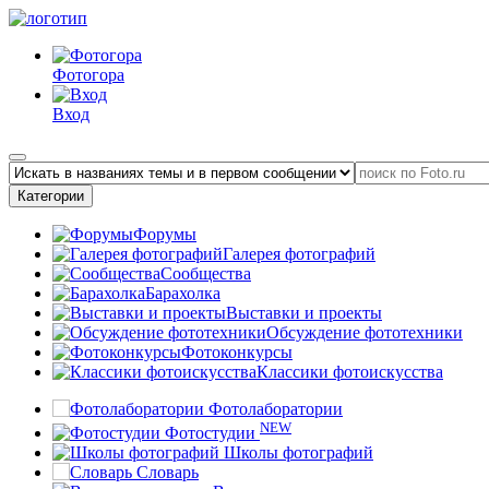
Фотогора
Вход
Категории
Форумы
Галерея фотографий
Сообщества
Барахолка
Выставки и проекты
Обсуждение фототехники
Фотоконкурсы
Классики фотоискусства
Фотолаборатории
NEW
Фотостудии
Школы фотографий
Словарь