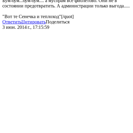
Бум-бум...бум-бум.... а мусорам все фиолетово. Они не в
состоянии предотвратить. А администрации только выгода.....
"Вот те Сенечка и теплоход"[/quot]
Ответить
Цитировать
Поделиться
3 июн. 2014 г., 17:15:59