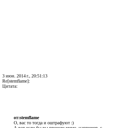
3 июн. 2014 г., 20:51:13
Re[stemflame]:
Цитата:
от:stemflame
О, вас то тогда и оштрафуют :)
А вот если бы вы прошли мимо, например, с...