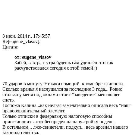
3 июн. 2014 г., 17:45:57
Re[eugene_vlasov]:
Цитата:
от: eugene_vlasov
Забей, завтра с утра будешь сам удивлён что так
расчувствовался сегодня с этой темой :)
70 ударов в минуту. Никаких эмоций..кроме брезгливости.
Сколько вранья я наслушался за последние 3 года... Ровно
столько у меня под окнами стоит "заведение" мешающее
спать.
Госпожа Калина...как нельзя замечательно описала весь "наш"
правоохранительный элемент.
Только отписки в федеральную налоговую способны
приостановить этот беспредел на пару-тройку недель.
В остальном... лже-свидетели, подкуп... весь арсенал нашего
законодательства.