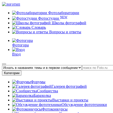
Фотолаборатории
NEW
Фотостудии
Школы фотографий
Словарь
Вопросы и ответы
Фотогора
Вход
Категории
Форумы
Галерея фотографий
Сообщества
Барахолка
Выставки и проекты
Обсуждение фототехники
Фотоконкурсы