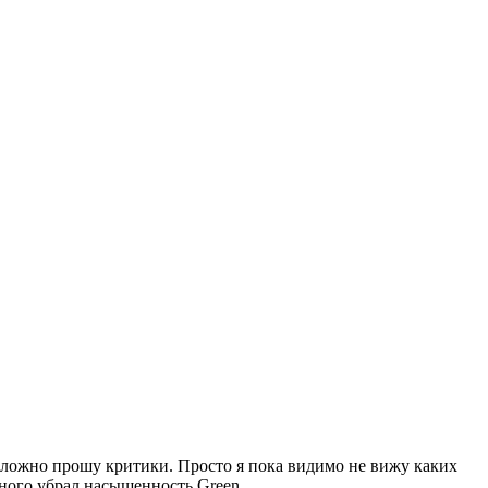
сложно прошу критики. Просто я пока видимо не вижу каких
много убрал насыщенность Green.