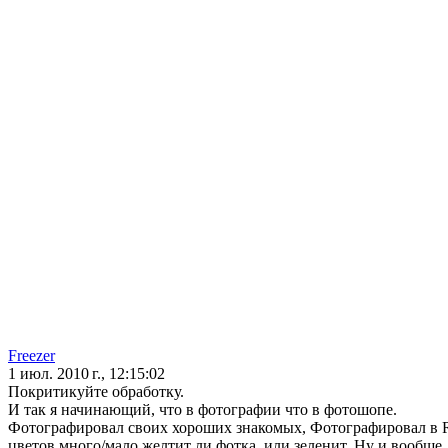
Freezer
1 июл. 2010 г., 12:15:02
Покритикуйте обработку.
И так я начинающий, что в фотографии что в фотошопе.
Фотографировал своих хороших знакомых, Фотографировал в RA
цветов много/мало желтит ли фотка, или зеленит. Ну и вообще,