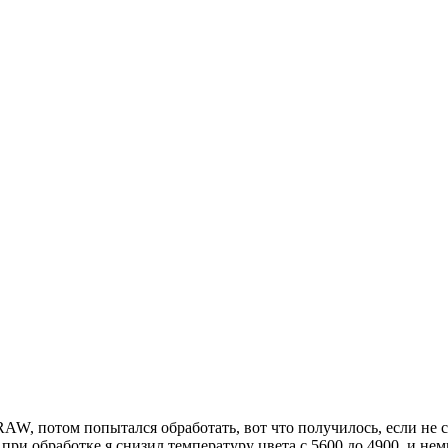
W, потом попытался обработать, вот что получилось, если не 
 при обработке я снизил температуру цвета с 5600 до 4900, и не