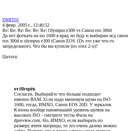
DMIT01
4 февр. 2005 г., 12:46:52
Re: Re: Re: Re: Re: Re: Olympus e300 vs Canon eos 300d
Да нет фоткать на iso 1600 я вряд ли буду и выбираю м/д canon
eos 300d и olympus e300 (Canon EOS 1Ds это уже что-то
запредельное). Что бы вы купили (из этих 2-х)?
Цитата:
от:Игорёк
Согласен. Выбирайте что больше подходит
именно ВАМ. Если надо минимум шума на ISO
1600, тогда, ИМХО, Canon EOS 20D. У зеркалок
Кэнона вообще наименьший уровень шумов на
высоких ISO - смотрите тесты Фила на
dpreview.com. Но, ИМХО, если выбирать по
размеру ячеек матрицы, то это очень далеко можно
зайти. Потому, что в таком случае самая лучшая