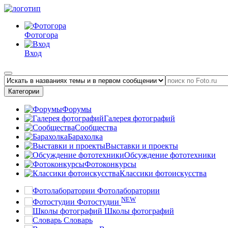
Фотогора
Вход
Категории
Форумы
Галерея фотографий
Сообщества
Барахолка
Выставки и проекты
Обсуждение фототехники
Фотоконкурсы
Классики фотоискусства
Фотолаборатории
NEW
Фотостудии
Школы фотографий
Словарь