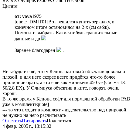
Re: Re: Olympus e300 vs Canon eos 300d
Цитата:
от: vova1975
[quote=DMIT01]Вот решился купить зеркалку, в
конечном итоге остановился на 2-х (см сабж).
Помогите выбрать. Какие-нибудь сравнительные
данные и др
.
Заранее благодарен
.
Не забудьте ещё, что у Кенона китовый объектив довольно
плохой, и для него скорее всего придётся что-то более
приличное брать, а это ещё как минимум 450 уе (Сигма 18-
50/2,8 ЕХ). У Олимпуса объектив в ките, говорят, очень
хорош.
В то же время у Кенона софт для нормальной обработки РАВ
уже в комплектеquote]
--- то что входит в комплект - издевательство над природой.
не нужно на него расчитывать
Ответить
Цитировать
Поделиться
4 февр. 2005 г., 13:15:32