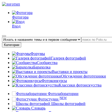
Фотогора
Вход
Категории
Форумы
Галерея фотографий
Сообщества
Барахолка
Выставки и проекты
Обсуждение фототехники
Фотоконкурсы
Классики фотоискусства
Фотолаборатории
NEW
Фотостудии
Школы фотографий
Словарь