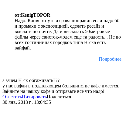
от:KenigTOPOR
Надо. Конвертнуть из рава поправив если надо бб
и промахи с экспозицией, сделать ресайз и
выслать по почте. Да и высылать 50метровые
файлы через свисток-модем еще та радость... Не во
всех гостинницах городков типа Н-ска есть
вайфай.
Подробнее
а зачем Н-ск обгаживать???
у нас вафли в подавляющем большинстве кафе имеется.
Зайдите на чашку кофе и отправьте все что надо!
Ответить
Цитировать
Поделиться
30 янв. 2013 г., 13:04:35