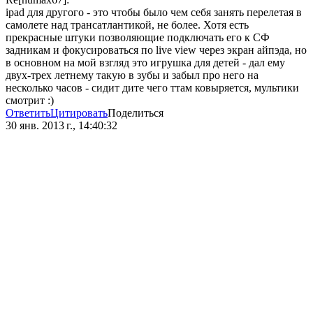
ipad для другого - это чтобы было чем себя занять перелетая в
самолете над трансатлантикой, не более. Хотя есть
прекрасные штуки позволяющие подключать его к СФ
задникам и фокусироваться по live view через экран айпэда, но
в основном на мой взгляд это игрушка для детей - дал ему
двух-трех летнему такую в зубы и забыл про него на
несколько часов - сидит дите чего ттам ковыряется, мультики
смотрит :)
Ответить
Цитировать
Поделиться
30 янв. 2013 г., 14:40:32