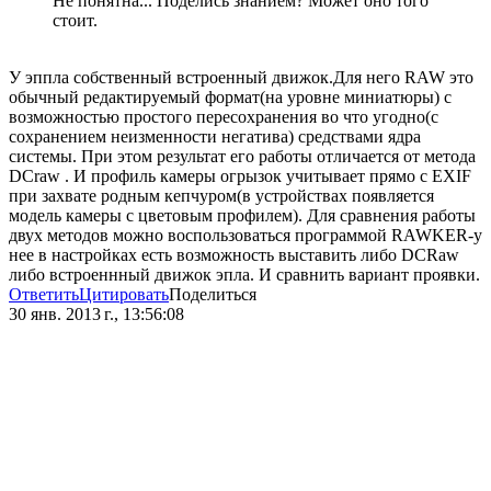
Не понятна... Поделись знанием? Может оно того
стоит.
У эппла собственный встроенный движок.Для него RAW это
обычный редактируемый формат(на уровне миниатюры) с
возможностью простого пересохранения во что угодно(с
сохранением неизменности негатива) средствами ядра
системы. При этом результат его работы отличается от метода
DCraw . И профиль камеры огрызок учитывает прямо с ЕХIF
при захвате родным кепчуром(в устройствах появляется
модель камеры с цветовым профилем). Для сравнения работы
двух методов можно воспользоваться программой RAWKER-у
нее в настройках есть возможность выставить либо DCRaw
либо встроеннный движок эпла. И сравнить вариант проявки.
Ответить
Цитировать
Поделиться
30 янв. 2013 г., 13:56:08