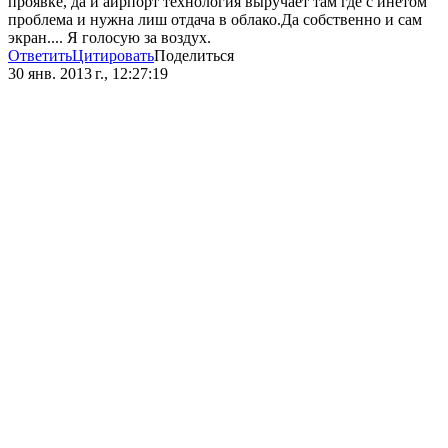
проявке, да и аирпорт технология выручает там где с инетом
проблема и нужна лиш отдача в облако.Да собственно и сам
экран.... Я голосую за воздух.
Ответить
Цитировать
Поделиться
30 янв. 2013 г., 12:27:19