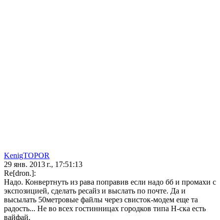
KenigTOPOR
29 янв. 2013 г., 17:51:13
Re[dron.]:
Надо. Конвертнуть из рава поправив если надо бб и промахи с
экспозицией, сделать ресайз и выслать по почте. Да и
высылать 50метровые файлы через свисток-модем еще та
радость... Не во всех гостинницах городков типа Н-ска есть
вайфай.