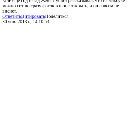
Мне еще год назад Женя Лушин рассказывал, что на макбуке
можно сотню сразу фоток в шопе открыть, и он совсем не
виснет.
Ответить
Цитировать
Поделиться
30 янв. 2013 г., 14:10:53