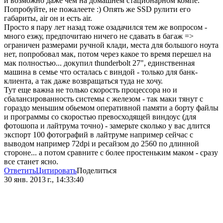
и возможно даже чем на домашнем стационарном компе.
Попробуйте, не пожалеете :) Опять же SSD рулити его
габариты, air он и есть air.
Просто я пару лет назад тоже озадачился тем же вопросом -
много езжу, предпочитаю ничего не сдавать в багаж =>
ограничен размерами ручной клади, места для большого ноута
нет, попробовал мак, потом через какое то время перешел на
мак полностью... докупил thunderbolt 27", единственная
машина в семье что осталась с виндой - только для банк-
клиента, а так даже возвращаться туда не хочу.
Тут еще важна не только скорость процессора но и
сбалансированность системы с железом - так маки тянут с
гораздо меньшим обьемом оперативной памяти а борту файлы
и программы со скоростью превосходящей виндоус (для
фотошопа и лайтрума точно) - замерьте сколько у вас длится
экспорт 100 фотографий в лайтруме например сейчас с
выводом например 72dpi и ресайзом до 2560 по длинной
стороне... а потом сравните с более простеньким маком - сразу
все станет ясно.
Ответить
Цитировать
Поделиться
30 янв. 2013 г., 14:33:40