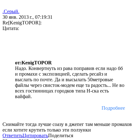
.Серый.
30 янв. 2013 г., 07:19:31
Re[KenigTOPOR]:
Цитата:
от:KenigTOPOR
Надо. Конвертнуть из рава поправив если надо бб
и промахи с экспозицией, сделать ресайз и
выслать по почте. Да и высылать 50метровые
файлы через свисток-модем еще та радость... Не во
всех гостинницах городков типа Н-ска есть
вайфай.
Подробнее
Снимайте тогда лучше соазу в джепег там меньше промахов
если хотите крутить только эти ползунки
Ответить
Цитировать
Поделиться