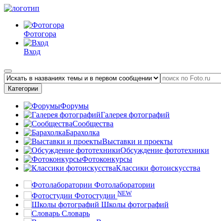
Фотогора
Вход
Категории
Форумы
Галерея фотографий
Сообщества
Барахолка
Выставки и проекты
Обсуждение фототехники
Фотоконкурсы
Классики фотоискусства
Фотолаборатории
NEW
Фотостудии
Школы фотографий
Словарь