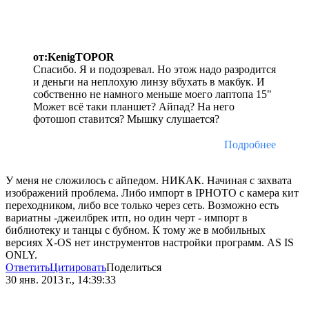
от:KenigTOPOR
Спасибо. Я и подозревал. Но этож надо разродится
и деньги на неплохую линзу вбухать в макбук. И
собственно не намного меньше моего лаптопа 15"
Может всё таки планшет? Айпад? На него
фотошоп ставится? Мышку слушается?
Подробнее
У меня не сложилось с айпедом. НИКАК. Начиная с захвата
изображений проблема. Либо импорт в IPHOTO с камера кит
переходником, либо все только через сеть. Возможно есть
вариатны -джеилбрек итп, но один черт - импорт в
библиотеку и танцы с бубном. К тому же в мобильных
версиях X-OS нет инструментов настройки программ. AS IS
ONLY.
Ответить
Цитировать
Поделиться
30 янв. 2013 г., 14:39:33