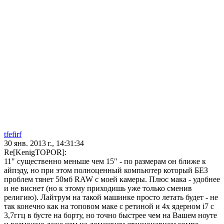
tfefirf
30 янв. 2013 г., 14:31:34
Re[KenigTOPOR]:
11" существенно меньше чем 15" - по размерам он ближе к
айпэду, но при этом полноценный компьютер который БЕЗ
проблем тянет 50мб RAW с моей камеры. Плюс мака - удобнее
и не виснет (но к этому приходишь уже только сменив
религию). Лайтрум на такой машинке просто летать будет - не
так конечно как на топовом маке с ретиной и 4х ядерном i7 с
3,7ггц в бусте на борту, но точно быстрее чем на Вашем ноуте