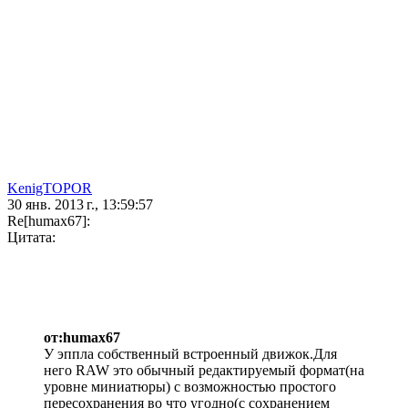
KenigTOPOR
30 янв. 2013 г., 13:59:57
Re[humax67]:
Цитата:
от:humax67
У эппла собственный встроенный движок.Для
него RAW это обычный редактируемый формат(на
уровне миниатюры) с возможностью простого
пересохранения во что угодно(с сохранением