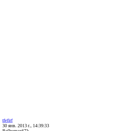
tfefirf
30 янв. 2013 г., 14:39:33
Re[humax67]: