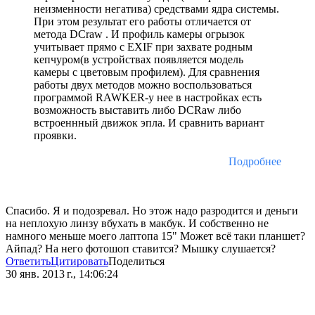
неизменности негатива) средствами ядра системы.
При этом результат его работы отличается от
метода DCraw . И профиль камеры огрызок
учитывает прямо с ЕХIF при захвате родным
кепчуром(в устройствах появляется модель
камеры с цветовым профилем). Для сравнения
работы двух методов можно воспользоваться
программой RAWKER-у нее в настройках есть
возможность выставить либо DCRaw либо
встроеннный движок эпла. И сравнить вариант
проявки.
Подробнее
Спасибо. Я и подозревал. Но этож надо разродится и деньги
на неплохую линзу вбухать в макбук. И собственно не
намного меньше моего лаптопа 15" Может всё таки планшет?
Айпад? На него фотошоп ставится? Мышку слушается?
Ответить
Цитировать
Поделиться
30 янв. 2013 г., 14:06:24