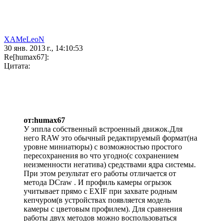
XAMeLeoN
30 янв. 2013 г., 14:10:53
Re[humax67]:
Цитата:
от:humax67
У эппла собственный встроенный движок.Для
него RAW это обычный редактируемый формат(на
уровне миниатюры) с возможностью простого
пересохранения во что угодно(с сохранением
неизменности негатива) средствами ядра системы.
При этом результат его работы отличается от
метода DCraw . И профиль камеры огрызок
учитывает прямо с ЕХIF при захвате родным
кепчуром(в устройствах появляется модель
камеры с цветовым профилем). Для сравнения
работы двух методов можно воспользоваться