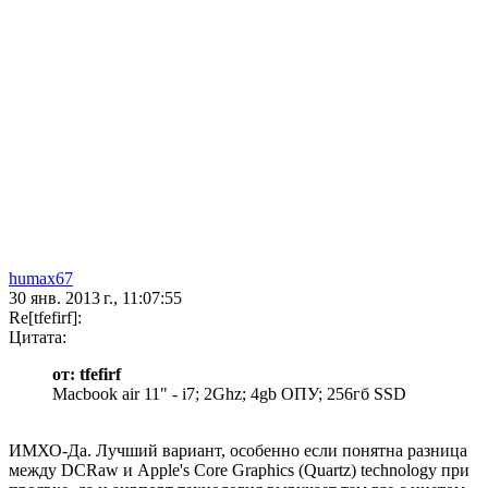
humax67
30 янв. 2013 г., 11:07:55
Re[tfefirf]:
Цитата:
от: tfefirf
Macbook air 11" - i7; 2Ghz; 4gb ОПУ; 256гб SSD
ИМХО-Да. Лучший вариант, особенно если понятна разница
между DCRaw и Apple's Core Graphics (Quartz) technology при