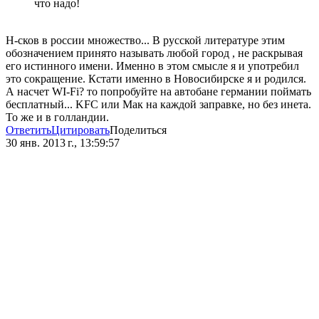
что надо!
Н-сков в россии множество... В русской литературе этим
обозначением принято называть любой город , не раскрывая
его истинного имени. Именно в этом смысле я и употребил
это сокращение. Кстати именно в Новосибирске я и родился.
А насчет WI-Fi? то попробуйте на автобане германии поймать
бесплатный... KFC или Мак на каждой заправке, но без инета.
То же и в голландии.
Ответить
Цитировать
Поделиться
30 янв. 2013 г., 13:59:57