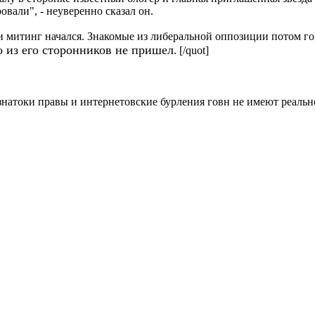
вали", - неуверенно сказал он.
 и митинг начался. Знакомые из либеральной оппозиции потом го
о из его сторонников не пришел
. [/quot]
знатоки правы и интернетовские бурления говн не имеют реальн