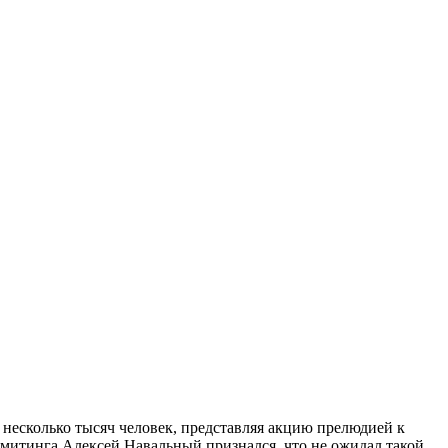
 несколько тысяч человек, представляя акцию прелюдией к
 митинга Алексей Навальный признался, что не ожидал такой