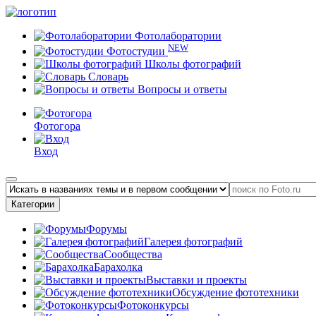
Фотолаборатории
NEW
Фотостудии
Школы фотографий
Словарь
Вопросы и ответы
Фотогора
Вход
Категории
Форумы
Галерея фотографий
Сообщества
Барахолка
Выставки и проекты
Обсуждение фототехники
Фотоконкурсы