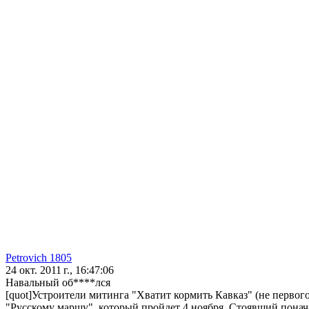
Petrovich 1805
24 окт. 2011 г., 16:47:06
Навальный об****лся
[quot]Устроители митинга "Хватит кормить Кавказ" (не первог
"Русскому маршу", который пройдет 4 ноября. Стоявший понача