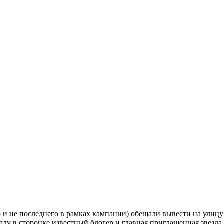
о и не последнего в рамках кампании) обещали вывести на улицу
лу в сторонке известный блогер и главная приглашенная звезда