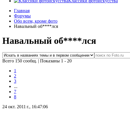
Классики фотоискусства
Главная
Форумы
Обо всем, кроме фото
Навальный об****лся
Навальный об****лся
Всего 150 сообщ.
|
Показаны 1 - 20
1
2
3
...
7
8
24 окт. 2011 г., 16:47:06