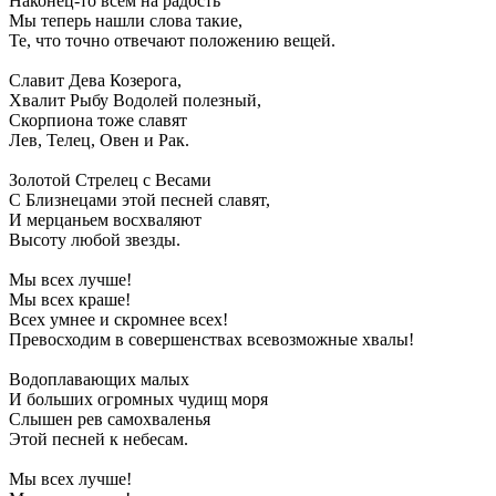
Наконец-то всем на радость
Мы теперь нашли слова такие,
Те, что точно отвечают положению вещей.
Славит Дева Козерога,
Хвалит Рыбу Водолей полезный,
Скорпиона тоже славят
Лев, Телец, Овен и Рак.
Золотой Стрелец с Весами
С Близнецами этой песней славят,
И мерцаньем восхваляют
Высоту любой звезды.
Мы всех лучше!
Мы всех краше!
Всех умнее и скромнее всех!
Превосходим в совершенствах всевозможные хвалы!
Водоплавающих малых
И больших огромных чудищ моря
Слышен рев самохваленья
Этой песней к небесам.
Мы всех лучше!