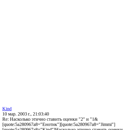
Kind
10 мар. 2003 г., 21:03:40
Re: Насколько этично ставить оценки "2" и "1&
[quote:5a280967a8="Енотик"][quote:5a280967a8="Jimmi"]
[quote:5a280967a8="Kind"]Насколько этично ставить оценки