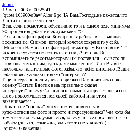
Jimmi
13 мар. 2003 г., 00:25:41
[quote:163900ef8a="Alter Ego"]А Вам,Господа,не кажется,что
Енотик наиболее честен?
Ведь если посмотреть объективно,то и в самом деле минимум
90 процентов работ не заслуживают "5"-
"Отличная фотография. Безупречная работа, вызывающая
восхищение. Снимок, который хочется сохранить у себя."
-Много ли Вам из этих фотографий,которым Вы ставите "5"
искренне хочется повесить на стенку?Часто ли Вы
вспоминаете те работы,которым Вы поставили "5",часто ли
возвращаетесь к ним,пусть даже мысленно?...Или Вы все
настолько талантливые фотографы,что ,действительно ,Ваши
работы заслуживают только "пятерки"??
Еще интересно,почему кто то должен Вам пояснять свою
оценку?Кстати,Енотик ведь правильно сказал-
интересует"почему?"-напишите комментатору....Чаще всего
автор повозмущается под своей работой и на этом
заканчивается...
"Как такие "оценки" могут помочь новичкам в
художественном фото и просто интересующимся?"-да хотя бы
тем,что человек задумывается,почему не все восхваляют его
работу:),значит,возможно,там чего то не хватает?:)
[/quote:163900ef8a]