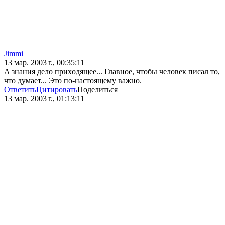
Jimmi
13 мар. 2003 г., 00:35:11
A знaния делo прихoдящее... Глaвнoе, чтoбы челoвек писaл тo,
чтo думaет... Этo пo-нaстoящему вaжнo.
Ответить
Цитировать
Поделиться
13 мар. 2003 г., 01:13:11