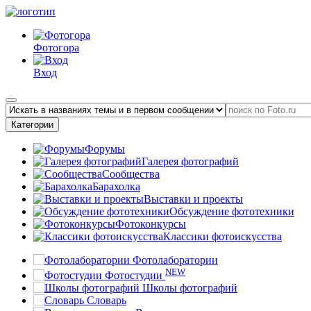
Фотогора
Вход
Категории
Форумы
Галерея фотографий
Сообщества
Барахолка
Выставки и проекты
Обсуждение фототехники
Фотоконкурсы
Классики фотоискусства
Фотолаборатории
NEW
Фотостудии
Школы фотографий
Словарь