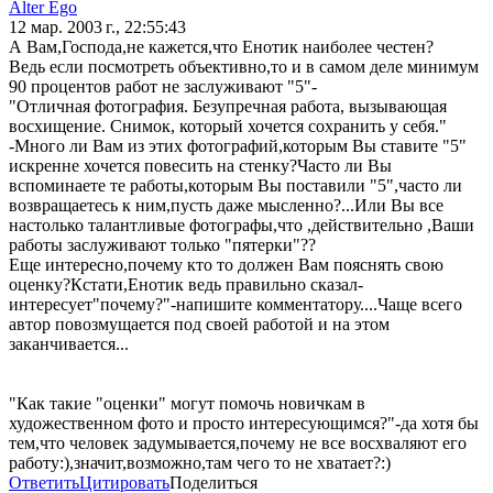
Alter Ego
12 мар. 2003 г., 22:55:43
А Вам,Господа,не кажется,что Енотик наиболее честен?
Ведь если посмотреть объективно,то и в самом деле минимум
90 процентов работ не заслуживают "5"-
"Отличная фотография. Безупречная работа, вызывающая
восхищение. Снимок, который хочется сохранить у себя."
-Много ли Вам из этих фотографий,которым Вы ставите "5"
искренне хочется повесить на стенку?Часто ли Вы
вспоминаете те работы,которым Вы поставили "5",часто ли
возвращаетесь к ним,пусть даже мысленно?...Или Вы все
настолько талантливые фотографы,что ,действительно ,Ваши
работы заслуживают только "пятерки"??
Еще интересно,почему кто то должен Вам пояснять свою
оценку?Кстати,Енотик ведь правильно сказал-
интересует"почему?"-напишите комментатору....Чаще всего
автор повозмущается под своей работой и на этом
заканчивается...
"Как такие "оценки" могут помочь новичкам в
художественном фото и просто интересующимся?"-да хотя бы
тем,что человек задумывается,почему не все восхваляют его
работу:),значит,возможно,там чего то не хватает?:)
Ответить
Цитировать
Поделиться