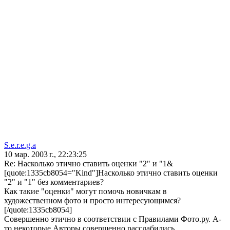
S.e.r.e.g.a
10 мар. 2003 г., 22:23:25
Re: Насколько этично ставить оценки "2" и "1&
[quote:1335cb8054="Kind"]Насколько этично ставить оценки
"2" и "1" без комментариев?
Как такие "оценки" могут помочь новичкам в
художественном фото и просто интересующимся?
[/quote:1335cb8054]
Совершенно этично в соответствии с Правилами Фото.ру. А-
то некоторые Авторы совершенно расслабились,