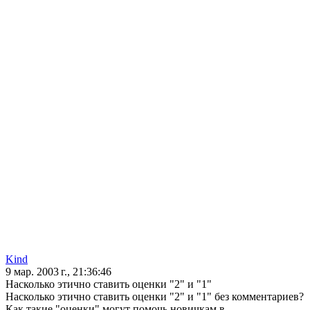
Kind
9 мар. 2003 г., 21:36:46
Насколько этично ставить оценки "2" и "1"
Насколько этично ставить оценки "2" и "1" без комментариев?
Как такие "оценки" могут помочь новичкам в