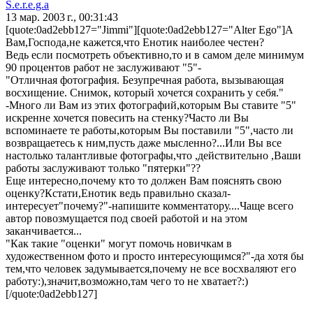
S.e.r.e.g.a
13 мар. 2003 г., 00:31:43
[quote:0ad2ebb127="Jimmi"][quote:0ad2ebb127="Alter Ego"]А
Вам,Господа,не кажется,что Енотик наиболее честен?
Ведь если посмотреть объективно,то и в самом деле минимум
90 процентов работ не заслуживают "5"-
"Отличная фотография. Безупречная работа, вызывающая
восхищение. Снимок, который хочется сохранить у себя."
-Много ли Вам из этих фотографий,которым Вы ставите "5"
искренне хочется повесить на стенку?Часто ли Вы
вспоминаете те работы,которым Вы поставили "5",часто ли
возвращаетесь к ним,пусть даже мысленно?...Или Вы все
настолько талантливые фотографы,что ,действительно ,Ваши
работы заслуживают только "пятерки"??
Еще интересно,почему кто то должен Вам пояснять свою
оценку?Кстати,Енотик ведь правильно сказал-
интересует"почему?"-напишите комментатору....Чаще всего
автор повозмущается под своей работой и на этом
заканчивается...
"Как такие "оценки" могут помочь новичкам в
художественном фото и просто интересующимся?"-да хотя бы
тем,что человек задумывается,почему не все восхваляют его
работу:),значит,возможно,там чего то не хватает?:)
[/quote:0ad2ebb127]