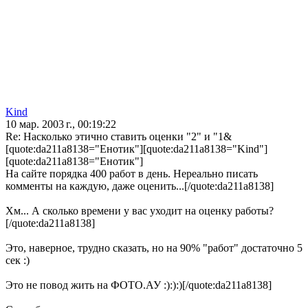
Kind
10 мар. 2003 г., 00:19:22
Re: Насколько этично ставить оценки "2" и "1&
[quote:da211a8138="Енотик"][quote:da211a8138="Kind"]
[quote:da211a8138="Енотик"]
На сайте порядка 400 работ в день. Нереально писать
комменты на каждую, даже оценить...[/quote:da211a8138]
Хм... А сколько времени у вас уходит на оценку работы?
[/quote:da211a8138]
Это, наверное, трудно сказать, но на 90% "работ" достаточно 5
сек :)
Это не повод жить на ФОТО.АУ :):):)[/quote:da211a8138]