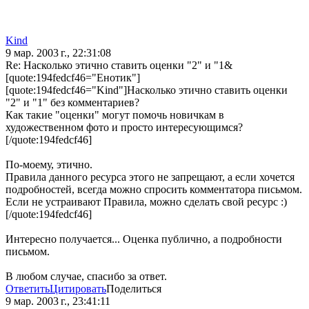
Kind
9 мар. 2003 г., 22:31:08
Re: Насколько этично ставить оценки "2" и "1&
[quote:194fedcf46="Енотик"]
[quote:194fedcf46="Kind"]Насколько этично ставить оценки
"2" и "1" без комментариев?
Как такие "оценки" могут помочь новичкам в
художественном фото и просто интересующимся?
[/quote:194fedcf46]
По-моему, этично.
Правила данного ресурса этого не запрещают, а если хочется
подробностей, всегда можно спросить комментатора письмом.
Если не устраивают Правила, можно сделать свой ресурс :)
[/quote:194fedcf46]
Интересно получается... Оценка публично, а подробности
письмом.
В любом случае, спасибо за ответ.
Ответить
Цитировать
Поделиться
9 мар. 2003 г., 23:41:11