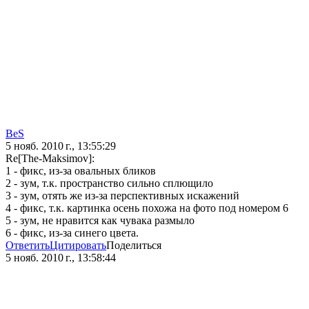
BeS
5 нояб. 2010 г., 13:55:29
Re[The-Maksimov]:
1 - фикс, из-за овальных бликов
2 - зум, т.к. пространство сильно сплющило
3 - зум, отять же из-за перспективных искажений
4 - фикс, т.к. картинка осень похожа на фото под номером 6
5 - зум, не нравится как чувака размыло
6 - фикс, из-за синего цвета.
Ответить
Цитировать
Поделиться
5 нояб. 2010 г., 13:58:44