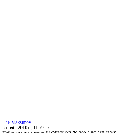
The-Maksimov
5 нояб. 2010 г., 11:59:17
Найдите пять отличий! (NIKKOR 70-200 2.8G VR II VS