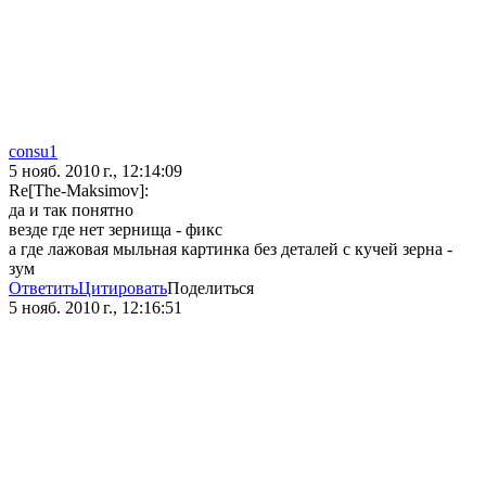
consu1
5 нояб. 2010 г., 12:14:09
Re[The-Maksimov]:
да и так понятно
везде где нет зернища - фикс
а где лажовая мыльная картинка без деталей с кучей зерна -
зум
Ответить
Цитировать
Поделиться
5 нояб. 2010 г., 12:16:51