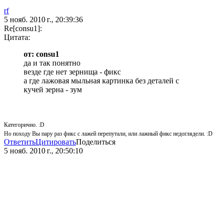
rf
5 нояб. 2010 г., 20:39:36
Re[consu1]:
Цитата:
от: consu1
да и так понятно
везде где нет зернища - фикс
а где лажовая мыльная картинка без деталей с
кучей зерна - зум
Категорично. :D
Но походу Вы пару раз фикс с лажей перепутали, или лажный фикс недоглядели. :D
Ответить
Цитировать
Поделиться
5 нояб. 2010 г., 20:50:10