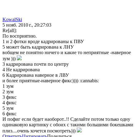
KowalSki
5 нояб. 2010 г., 20:27:03
Re[all]:
По восприятию.
1 и 2 фотки вроде кадрированы к ПВУ
5 может быть кадрирована к ЛНУ
вобщем не понятно ничего и какие то неприятные -наверное
зум )))
3 кадрирована почти по центру
4 Не кадрирована
6 Кадрирована наверное в ЛВУ
и более приятные-наверное фикс)))) :cannabis:
1 зум
2 зум
3 фикс
4 фикс
5 зум
6 фикс
И пофиг если будет наоборот..!! Сделайте потом только одну
одинаковую картинку с обоих с такими большими бокешками
плиз....очень хочется посмотреть)))
Ответить
Цитировать
Поделиться