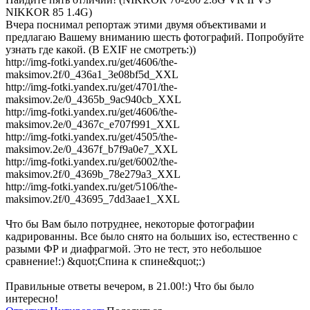
NIKKOR 85 1.4G)
Вчера поснимал репортаж этими двумя объективами и
предлагаю Вашему вниманию шесть фотографий. Попробуйте
узнать где какой. (В EXIF не смотреть:))
http://img-fotki.yandex.ru/get/4606/the-
maksimov.2f/0_436a1_3e08bf5d_XXL
http://img-fotki.yandex.ru/get/4701/the-
maksimov.2e/0_4365b_9ac940cb_XXL
http://img-fotki.yandex.ru/get/4606/the-
maksimov.2e/0_4367c_e707f991_XXL
http://img-fotki.yandex.ru/get/4505/the-
maksimov.2e/0_4367f_b7f9a0e7_XXL
http://img-fotki.yandex.ru/get/6002/the-
maksimov.2f/0_4369b_78e279a3_XXL
http://img-fotki.yandex.ru/get/5106/the-
maksimov.2f/0_43695_7dd3aae1_XXL
Что бы Вам было потруднее, некоторые фотографии
кадрированны. Все было снято на больших iso, естественно с
разыми ФР и диафрагмой. Это не тест, это небольшое
сравнение!:) &quot;Спина к спине&quot;:)
Правильные ответы вечером, в 21.00!:) Что бы было
интересно!