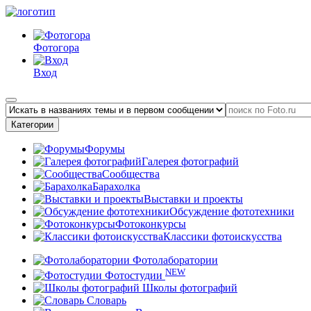
Фотогора
Вход
Категории
Форумы
Галерея фотографий
Сообщества
Барахолка
Выставки и проекты
Обсуждение фототехники
Фотоконкурсы
Классики фотоискусства
Фотолаборатории
NEW
Фотостудии
Школы фотографий
Словарь