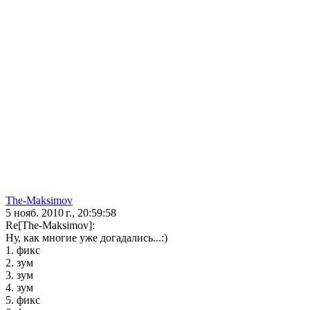
The-Maksimov
5 нояб. 2010 г., 20:59:58
Re[The-Maksimov]:
Ну, как многие уже догадались...:)
1. фикс
2. зум
3. зум
4. зум
5. фикс