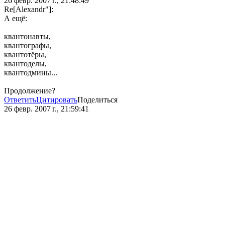
26 февр. 2007 г., 21:48:49
Re[Alexandr"]:
А ещё:
квантонавты,
квантографы,
квантотёры,
квантоделы,
квантодмины...
Продолжение?
Ответить
Цитировать
Поделиться
26 февр. 2007 г., 21:59:41