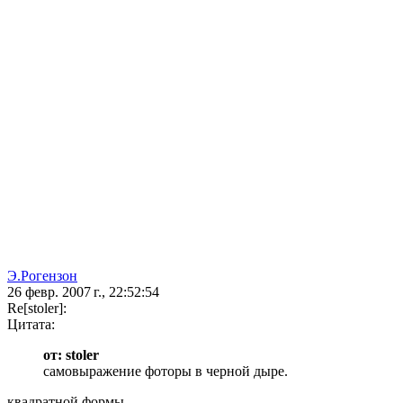
Э.Рогензон
26 февр. 2007 г., 22:52:54
Re[stoler]:
Цитата:
от: stoler
самовыражение фоторы в черной дыре.
квадратной формы