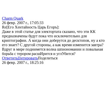
Charm Quark
26 февр. 2007 г., 17:05:33
Re[Его Хентайность Царь Егоръ]:
Даже в этой статье для электортата сказано, что эти КК
предназначены будут пока что исключительно для
криптографии. А когда они доберутся до десктопов, ну а кто
его знает? С другой стороны, а как время изменится завтра?
Вдруг в мире поднимется волна шпиономании и повальная
борьба с тepopом расшИрится и углУбится?
Ответить
Цитировать
Поделиться
26 февр. 2007 г., 18:25:16