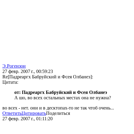
Э.Рогензон
27 февр. 2007 г., 00:59:23
Re[Падреаргх Бабруйский и Фсея Олбанеэ]:
Цитата:
от: Падреаргх Бабруйский и Фсея Олбанеэ
А шо, во всех остальных местах она не нужна?
во всех - нет. они и в десктопах-то не так чтоб очень...
Ответить
Цитировать
Поделиться
27 февр. 2007 г., 01:11:20