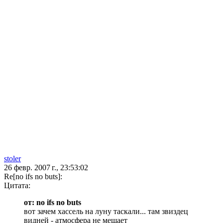
stoler
26 февр. 2007 г., 23:53:02
Re[no ifs no buts]:
Цитата:
от: no ifs no buts
вот зачем хассель на луну таскали... там звиздец
видней - атмосфера не мешает