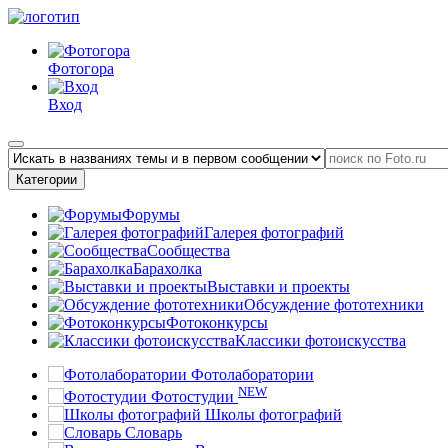
Фотогора
Вход
Категории
Форумы
Галерея фотографий
Сообщества
Барахолка
Выставки и проекты
Обсуждение фототехники
Фотоконкурсы
Классики фотоискусства
Фотолаборатории
NEW
Фотостудии
Школы фотографий
Словарь