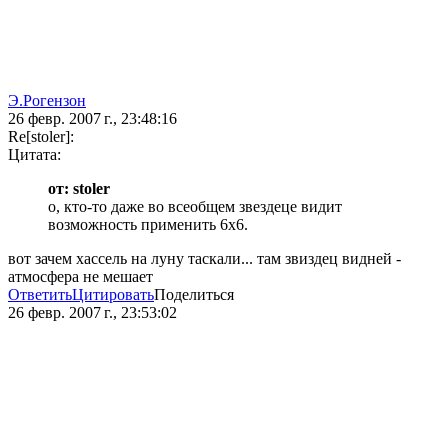
Э.Рогензон
26 февр. 2007 г., 23:48:16
Re[stoler]:
Цитата:
от: stoler
о, кто-то даже во всеобщем звездеце видит
возможность применить 6х6.
вот зачем хассель на луну таскали... там звиздец видней -
атмосфера не мешает
Ответить
Цитировать
Поделиться
26 февр. 2007 г., 23:53:02