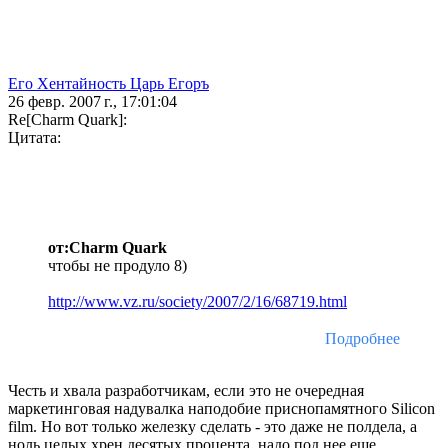
Его Хентайность Царь Егоръ
26 февр. 2007 г., 17:01:04
Re[Charm Quark]:
Цитата:
от:Charm Quark
чтобы не продуло 8)
http://www.vz.ru/society/2007/2/16/68719.html
Подробнее
Честь и хвала разработчикам, если это не очередная
маркетинговая надувалка наподобие приснопамятного Silicon
film. Но вот только железку сделать - это даже не полдела, а
ноль целых хрен десятых процента, надо под нее еще