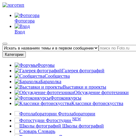
Фотогора
Вход
Категории
Форумы
Галерея фотографий
Сообщества
Барахолка
Выставки и проекты
Обсуждение фототехники
Фотоконкурсы
Классики фотоискусства
Фотолаборатории
NEW
Фотостудии
Школы фотографий
Словарь