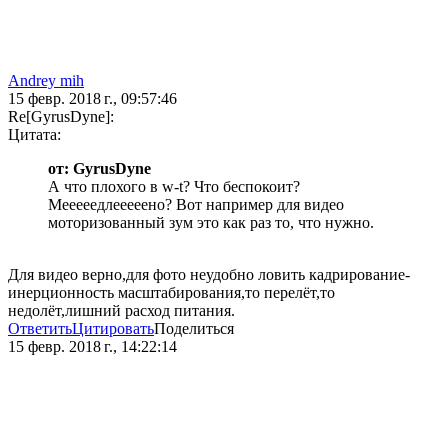
Andrey mih
15 февр. 2018 г., 09:57:46
Re[GyrusDyne]:
Цитата:
от: GyrusDyne
А что плохого в w-t? Что беспокоит?
Мееееедлееееено? Вот например для видео
моторизованный зум это как раз то, что нужно.
Для видео верно,для фото неудобно ловить кадрирование-
инерционность масштабирования,то перелёт,то
недолёт,лишний расход питания.
Ответить
Цитировать
Поделиться
15 февр. 2018 г., 14:22:14