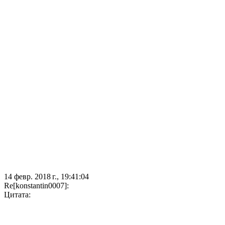
14 февр. 2018 г., 19:41:04
Re[konstantin0007]:
Цитата: