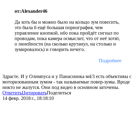
от:Alexander46
Да хоть бы и можно было на кольцо зум повесить,
это была б ещё большая порнография, чем
управление кнопкой, ибо пока пройдёт сигнал по
проводам, пока камера осмыслит, что от неё хотят,
о линейности (на сколько крутанул, на столько и
зумировалось) и говорить нечего.
Подробнее
Здрасте. И у Олимпуса и у Панасоника м4/3 есть объективы с
моторизованным зумом - так называемые повер-зумы. Вроде
никто не жалутся. Они под видео в основном заточены.
Ответить
Цитировать
Поделиться
14 февр. 2018 г., 18:18:10