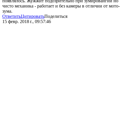
появлялось. Жужжит подозрительно при зумировангии но
чисто механика - работает и без камеры в отличии от мото-
зума.
Ответить
Цитировать
Поделиться
15 февр. 2018 г., 09:57:46