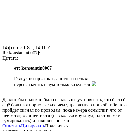
14 февр. 2018 г., 14:11:55
Re[konstantin0007]:
Цитата:
от: konstantin0007
Глянул обзор - таки да ничего нельзя
переназначить и зум только качелькой
Да хоть бы и можно было на кольцо зум повесить, это была б
ещё большая порнография, чем управление кнопкой, ибо пока
пройдёт сигнал по проводам, пока камера осмыслит, что от
неё хотят, о линейности (на сколько крутанул, на столько и
зумировалось) и говорить нечего.
Ответить
Цитировать
Поделиться