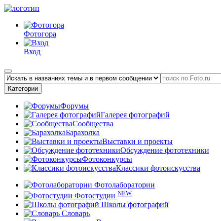
Фотогора
Вход
Категории
Форумы
Галерея фотографий
Сообщества
Барахолка
Выставки и проекты
Обсуждение фототехники
Фотоконкурсы
Классики фотоискусства
Фотолаборатории
NEW
Фотостудии
Школы фотографий
Словарь