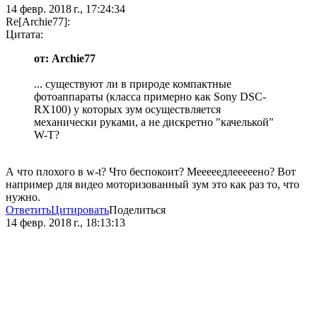
14 февр. 2018 г., 17:24:34
Re[Archie77]:
Цитата:
от: Archie77
... существуют ли в природе компактные
фотоаппараты (класса примерно как Sony DSC-
RX100) у которых зум осуществляется
механически руками, а не дискретно "качелькой"
W-T?
А что плохого в w-t? Что беспокоит? Мееееедлееееено? Вот
например для видео моторизованный зум это как раз то, что
нужно.
Ответить
Цитировать
Поделиться
14 февр. 2018 г., 18:13:13