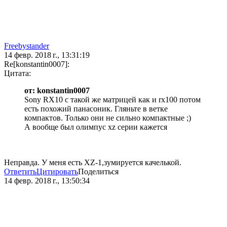
Freebystander
14 февр. 2018 г., 13:31:19
Re[konstantin0007]:
Цитата:
от: konstantin0007
Sony RX10 с такой же матрицей как и rx100 потом
есть похожий панасоник. Гляньте в ветке
компактов. Только они не сильно компактные ;)
А вообще был олимпус xz серии кажется
Неправда. У меня есть XZ-1,зумируется качелькой.
Ответить
Цитировать
Поделиться
14 февр. 2018 г., 13:50:34