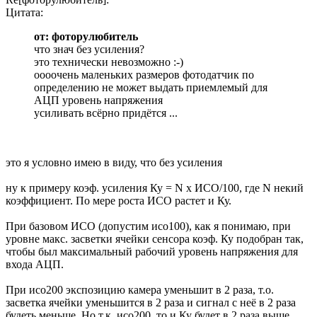
Цитата:
от: фоторулюбитель
что знач без усиления?
это технически невозможно :-)
оооочень маленьких размеров фотодатчик по
определению не может выдать приемлемый для
АЦП уровень напряжения
усиливать всёрно придётся ...
это я условно имею в виду, что без усиления
ну к примеру коэф. усиления Ку = N x ИСО/100, где N некий
коэффициент. По мере роста ИСО растет и Ку.
При базовом ИСО (допустим исо100), как я понимаю, при
уровне макс. засветки ячейки сенсора коэф. Ку подобран так,
чтобы был максимальный рабочий уровень напряжения для
входа АЦП.
При исо200 экспозицию камера уменьшит в 2 раза, т.о.
засветка ячейки уменьшится в 2 раза и сигнал с неё в 2 раза
будеть меньше. Но т.к. исо200, то и Ку будет в 2 раза выше,