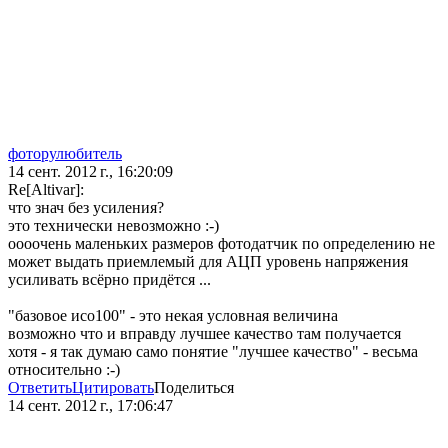
фоторулюбитель
14 сент. 2012 г., 16:20:09
Re[Altivar]:
что знач без усиления?
это технически невозможно :-)
оооочень маленьких размеров фотодатчик по определению не
может выдать приемлемый для АЦП уровень напряжения
усиливать всёрно придётся ...
"базовое исо100" - это некая условная величина
возможно что и вправду лучшее качество там получается
хотя - я так думаю само понятие "лучшее качество" - весьма
относительно :-)
Ответить
Цитировать
Поделиться
14 сент. 2012 г., 17:06:47