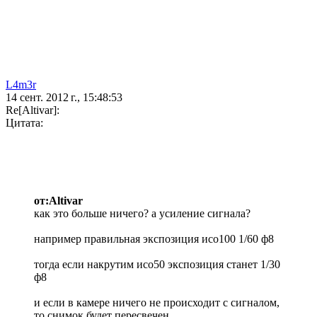
L4m3r
14 сент. 2012 г., 15:48:53
Re[Altivar]:
Цитата:
от:Altivar
как это больше ничего? а усиление сигнала?
например правильная экспозиция исо100 1/60 ф8
тогда если накрутим исо50 экспозиция станет 1/30
ф8
и если в камере ничего не происходит с сигналом,
то снимок будет пересвечен