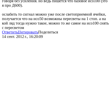
говоря без усиления. но ведь пишется что базовое исо100 (это
я про Д600).
ослабить то сигнал можно уже после светоприемной ячейки,
получается что на исо50 возможны пересветы на 1 стоп. а на
кой ляд тогда нужно такое, можно то же самое на исо100 снять
с пересветом
Ответить
Цитировать
Поделиться
14 сент. 2012 г., 16:20:09