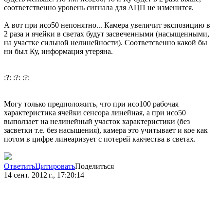
соответственно уровень сигнала для АЦП не изменится.
А вот при исо50 непонятно... Камера увеличит экспозицию в
2 раза и ячейки в светах будут засвеченными (насыщенными,
на участке сильной нелинейности). Соответсвенно какой бы
ни был Ку, информация утеряна.
:?: :?: :?:
Могу только предположить, что при исо100 рабочая
характеристика ячейки сенсора линейная, а при исо50
выползает на нелинейный участок характеристики (без
засветки т.е. без насыщения), камера это учитывает и кое как
потом в цифре линеаризует с потерей какчества в светах.
Ответить
Цитировать
Поделиться
14 сент. 2012 г., 17:20:14