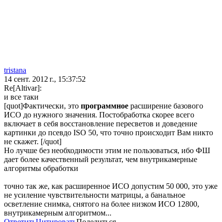
tristana
14 сент. 2012 г., 15:37:52
Re[Altivar]:
и все таки
[quot]Фактически, это
программное
расширение базового
ИСО до нужного значения. Постобработка скорее всего
включает в себя восстановление пересветов и доведение
картинки до псевдо ISO 50, что точно происходит Вам никто
не скажет. [/quot]
Но лучше без необходимости этим не пользоваться, ибо ФШ
дает более качественный результат, чем внутрикамерные
алгоритмы обработки
точно так же, как расширенное ИСО допустим 50 000, это уже
не усиление чувствительности матрицы, а банальное
осветление снимка, снятого на более низком ИСО 12800,
внутрикамерным алгоритмом...
Ответить
Цитировать
Поделиться