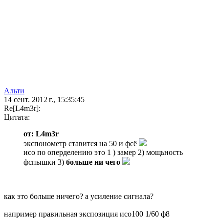
Альти
14 сент. 2012 г., 15:35:45
Re[L4m3r]:
Цитата:
от: L4m3r
экспонометр ставится на 50 и фсё
исо по оперделению это 1 ) замер 2) мощьность
фспышки 3)
больше ни чего
как это больше ничего? а усиление сигнала?
например правильная экспозиция исо100 1/60 ф8