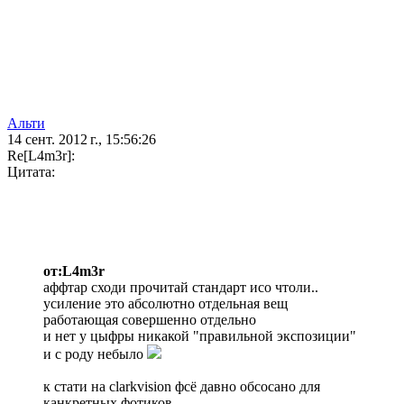
Альти
14 сент. 2012 г., 15:56:26
Re[L4m3r]:
Цитата:
от:L4m3r
аффтар сходи прочитай стандарт исо чтоли..
усиление это абсолютно отдельная вещ
работающая совершенно отдельно
и нет у цыфры никакой "правильной экспозиции"
и с роду небыло
к стати на clarkvision фсё давно обсосано для
канкретных фотиков