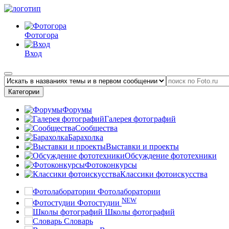
Фотогора
Вход
Категории
Форумы
Галерея фотографий
Сообщества
Барахолка
Выставки и проекты
Обсуждение фототехники
Фотоконкурсы
Классики фотоискусства
Фотолаборатории
NEW
Фотостудии
Школы фотографий
Словарь