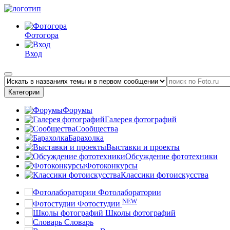
Фотогора
Вход
Категории
Форумы
Галерея фотографий
Сообщества
Барахолка
Выставки и проекты
Обсуждение фототехники
Фотоконкурсы
Классики фотоискусства
Фотолаборатории
NEW
Фотостудии
Школы фотографий
Словарь