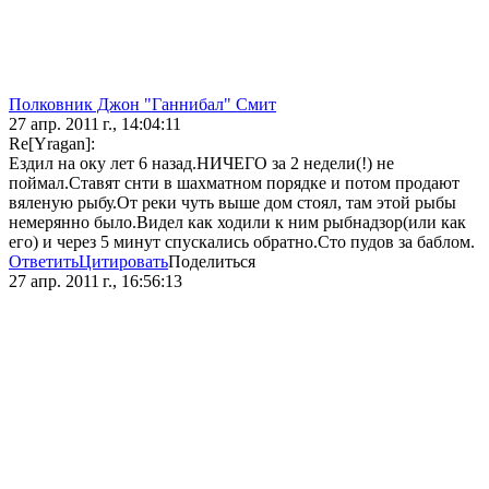
Полковник Джон "Ганнибал" Смит
27 апр. 2011 г., 14:04:11
Re[Yragan]:
Ездил на оку лет 6 назад.НИЧЕГО за 2 недели(!) не
поймал.Ставят снти в шахматном порядке и потом продают
вяленую рыбу.От реки чуть выше дом стоял, там этой рыбы
немерянно было.Видел как ходили к ним рыбнадзор(или как
его) и через 5 минут спускались обратно.Сто пудов за баблом.
Ответить
Цитировать
Поделиться
27 апр. 2011 г., 16:56:13