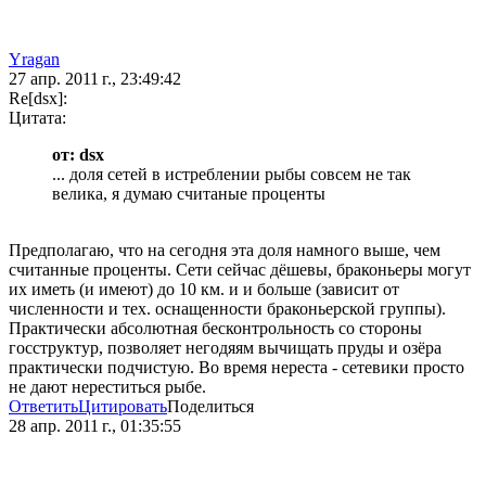
Yragan
27 апр. 2011 г., 23:49:42
Re[dsx]:
Цитата:
от: dsx
... доля сетей в истреблении рыбы совсем не так
велика, я думаю считаные проценты
Предполагаю, что на сегодня эта доля намного выше, чем
считанные проценты. Сети сейчас дёшевы, браконьеры могут
их иметь (и имеют) до 10 км. и и больше (зависит от
численности и тех. оснащенности браконьерской группы).
Практически абсолютная бесконтрольность со стороны
госструктур, позволяет негодяям вычищать пруды и озёра
практически подчистую. Во время нереста - сетевики просто
не дают нереститься рыбе.
Ответить
Цитировать
Поделиться
28 апр. 2011 г., 01:35:55