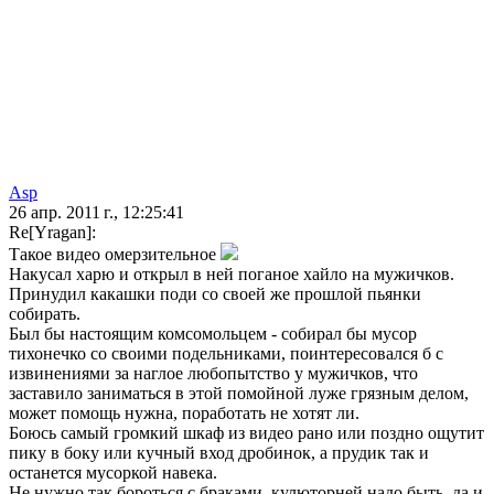
Asp
26 апр. 2011 г., 12:25:41
Re[Yragan]:
Такое видео омерзительное
Накусал харю и открыл в ней поганое хайло на мужичков.
Принудил какашки поди со своей же прошлой пьянки
собирать.
Был бы настоящим комсомольцем - собирал бы мусор
тихонечко со своими подельниками, поинтересовался б с
извинениями за наглое любопытство у мужичков, что
заставило заниматься в этой помойной луже грязным делом,
может помощь нужна, поработать не хотят ли.
Боюсь самый громкий шкаф из видео рано или поздно ощутит
пику в боку или кучный вход дробинок, а прудик так и
останется мусоркой навека.
Не нужно так бороться с браками, кулюторней надо быть, да и