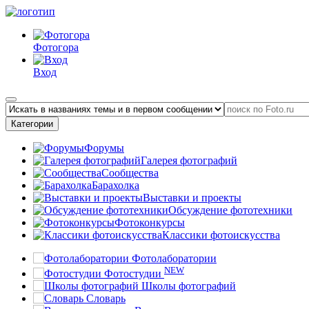
Фотогора
Вход
Категории
Форумы
Галерея фотографий
Сообщества
Барахолка
Выставки и проекты
Обсуждение фототехники
Фотоконкурсы
Классики фотоискусства
Фотолаборатории
NEW
Фотостудии
Школы фотографий
Словарь