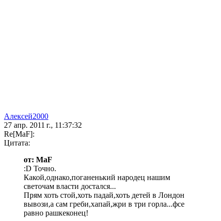
Алексей2000
27 апр. 2011 г., 11:37:32
Re[MaF]:
Цитата:
от: MaF
:D Точно.
Какой,однако,поганенький народец нашим
светочам власти достался...
Прям хоть стой,хоть падай,хоть детей в Лондон
вывози,а сам греби,хапай,жри в три горла...фсе
равно рашкеконец!