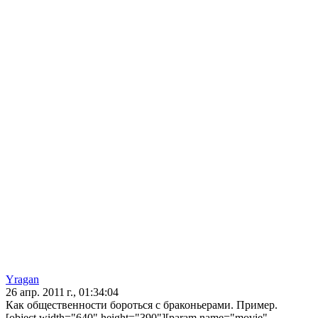
Yragan
26 апр. 2011 г., 01:34:04
Как общественности бороться с браконьерами. Пример.
[object width="640" height="390"][param name="movie"