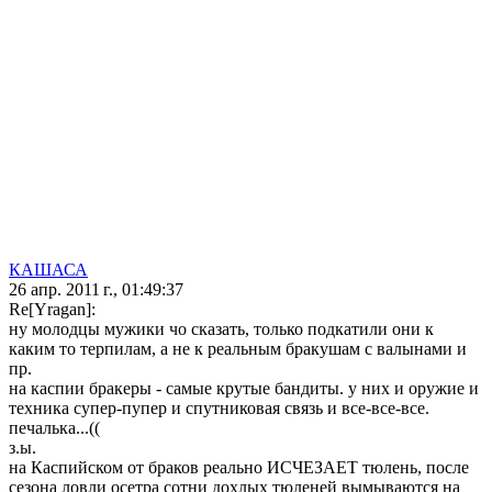
КАШАСА
26 апр. 2011 г., 01:49:37
Re[Yragan]:
ну молодцы мужики чо сказать, только подкатили они к
каким то терпилам, а не к реальным бракушам с валынами и
пр.
на каспии бракеры - самые крутые бандиты. у них и оружие и
техника супер-пупер и спутниковая связь и все-все-все.
печалька...((
з.ы.
на Каспийском от браков реально ИСЧЕЗАЕТ тюлень, после
сезона ловли осетра сотни дохлых тюленей вымываются на