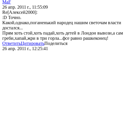
MaF
26 апр. 2011 г., 11:55:09
Re[Алексей2000]:
:D Точно.
Какой,однако,поганенький народец нашим светочам власти
достался...
Прям хоть стой,хоть падай,хоть детей в Лондон вывози,а сам
греби,хапай,жри в три горла...фсе равно рашкеконец!
Ответить
Цитировать
Поделиться
26 апр. 2011 г., 12:25:41