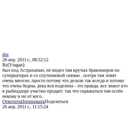
dsx
26 апр. 2011 г., 08:52:12
Re[Yragan]:
был под Астраханью, не видел там крутых браконьеров на
суперкатерах и со спутниковой связью . осетра там ловят
очень многие, просто потому что делали так всегда и потому
что очень бедны. река вся поделена - это правда. все знают кто
в рыбнадзоре участки продает. так что скрываться там особо
некому и не от кого.
Ответить
Цитировать
Поделиться
26 апр. 2011 г., 11:15:24