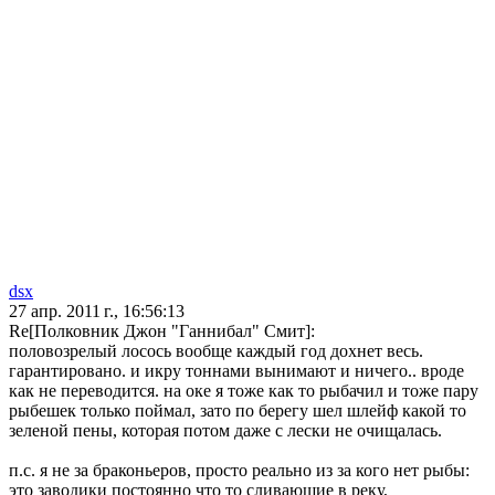
dsx
27 апр. 2011 г., 16:56:13
Re[Полковник Джон "Ганнибал" Смит]:
половозрелый лосось вообще каждый год дохнет весь.
гарантировано. и икру тоннами вынимают и ничего.. вроде
как не переводится. на оке я тоже как то рыбачил и тоже пару
рыбешек только поймал, зато по берегу шел шлейф какой то
зеленой пены, которая потом даже с лески не очищалась.
п.с. я не за браконьеров, просто реально из за кого нет рыбы:
это заводики постоянно что то сливающие в реку,