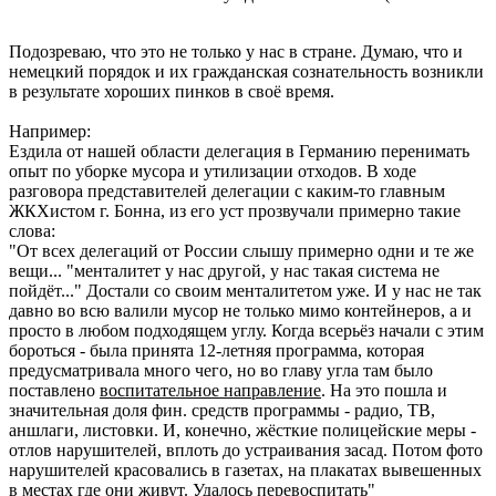
Подозреваю, что это не только у нас в стране. Думаю, что и
немецкий порядок и их гражданская сознательность возникли
в результате хороших пинков в своё время.
Например:
Ездила от нашей области делегация в Германию перенимать
опыт по уборке мусора и утилизации отходов. В ходе
разговора представителей делегации с каким-то главным
ЖКХистом г. Бонна, из его уст прозвучали примерно такие
слова:
"От всех делегаций от России слышу примерно одни и те же
вещи... "менталитет у нас другой, у нас такая система не
пойдёт..." Достали со своим менталитетом уже. И у нас не так
давно во всю валили мусор не только мимо контейнеров, а и
просто в любом подходящем углу. Когда всерьёз начали с этим
бороться - была принята 12-летняя программа, которая
предусматривала много чего, но во главу угла там было
поставлено
воспитательное направление
. На это пошла и
значительная доля фин. средств программы - радио, ТВ,
аншлаги, листовки. И, конечно, жёсткие полицейские меры -
отлов нарушителей, вплоть до устраивания засад. Потом фото
нарушителей красовались в газетах, на плакатах вывешенных
в местах где они живут. Удалось перевоспитать"