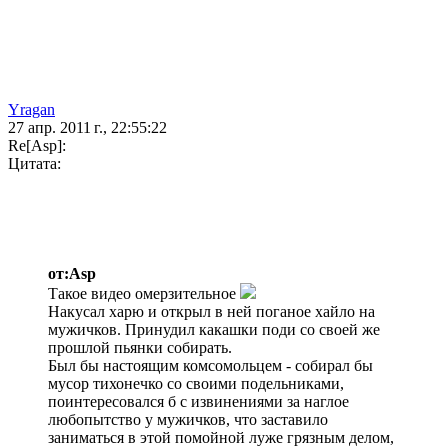
Yragan
27 апр. 2011 г., 22:55:22
Re[Asp]:
Цитата:
от:Asp
Такое видео омерзительное
Накусал харю и открыл в ней поганое хайло на
мужичков. Принудил какашки поди со своей же
прошлой пьянки собирать.
Был бы настоящим комсомольцем - собирал бы
мусор тихонечко со своими подельниками,
поинтересовался б с извинениями за наглое
любопытство у мужичков, что заставило
заниматься в этой помойной луже грязным делом,