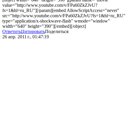
value="http://www.youtube.com/v/FPa60ZkZJvU?
fs=1&hl=ru_RU"][/param][embed AllowScriptAccess="never"
src="http://www.youtube.com/v/FPa60ZkZJvU?fs=1&hl=ru_RU"
type="application/x-shockwave-flash" wmode="window"
width="640" height="390"][/embed][/object]
Ответить
Цитировать
Поделиться
26 апр. 2011 г., 01:47:19