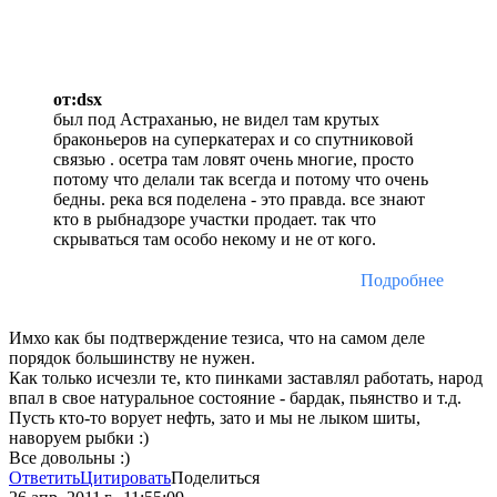
от:dsx
был под Астраханью, не видел там крутых
браконьеров на суперкатерах и со спутниковой
связью . осетра там ловят очень многие, просто
потому что делали так всегда и потому что очень
бедны. река вся поделена - это правда. все знают
кто в рыбнадзоре участки продает. так что
скрываться там особо некому и не от кого.
Подробнее
Имхо как бы подтверждение тезиса, что на самом деле
порядок большинству не нужен.
Как только исчезли те, кто пинками заставлял работать, народ
впал в свое натуральное состояние - бардак, пьянство и т.д.
Пусть кто-то ворует нефть, зато и мы не лыком шиты,
наворуем рыбки :)
Все довольны :)
Ответить
Цитировать
Поделиться