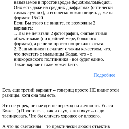
называемое в простонародье &quot;мылом&quot;.
Оно есть даже на средних диафрагмах (оптически
самых лучших), и его легко можно видеть даже на
формате 15х20.
Если Вы этого не видите, то возможны 2
варианта:
1. Вы не печатали 2 фотографии, снятые этими
объективами (по крайней мере, большого
формата), а решили просто поприкалываться.
2. Ваш миниляп печатает с таким качеством, что,
что печатать с мыльницы Кодак, что - с
никкоровского полтинника - всё будет едино.
Такой вариант тоже может быть.
Подробнее
Есть еще третий вариант -- товарищ просто НЕ видит этой
разницы, хотя она там есть.
Это не упрек, не наезд и не переход на личности. Упаси
Боже... )) Просто глаз, как и слух, как и вкус -- надо
тренировать. Что бы оличать хорошее от плохого.
А что до светосилы -- то практически любой отъектив