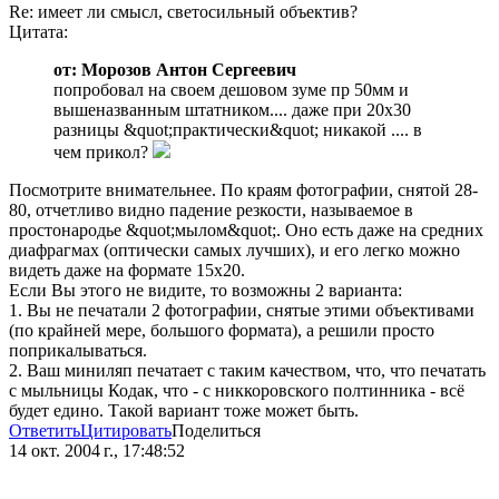
Re: имеет ли смысл, светосильный объектив?
Цитата:
от: Морозов Антон Сергеевич
попробовал на своем дешовом зуме пр 50мм и
вышеназванным штатником.... даже при 20х30
разницы &quot;практически&quot; никакой .... в
чем прикол?
Посмотрите внимательнее. По краям фотографии, снятой 28-
80, отчетливо видно падение резкости, называемое в
простонародье &quot;мылом&quot;. Оно есть даже на средних
диафрагмах (оптически самых лучших), и его легко можно
видеть даже на формате 15х20.
Если Вы этого не видите, то возможны 2 варианта:
1. Вы не печатали 2 фотографии, снятые этими объективами
(по крайней мере, большого формата), а решили просто
поприкалываться.
2. Ваш миниляп печатает с таким качеством, что, что печатать
с мыльницы Кодак, что - с никкоровского полтинника - всё
будет едино. Такой вариант тоже может быть.
Ответить
Цитировать
Поделиться
14 окт. 2004 г., 17:48:52