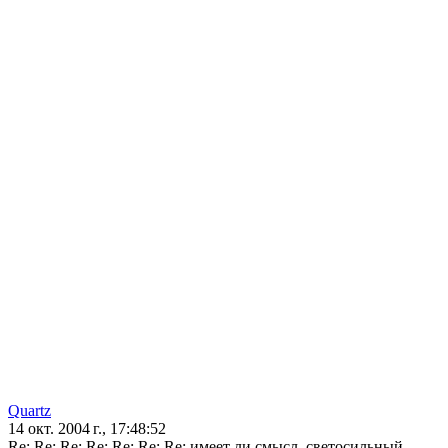
Quartz
14 окт. 2004 г., 17:48:52
Re: Re: Re: Re: Re: Re: Re: имеет ли смысл, светосильный