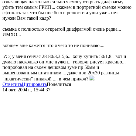
означающая насколько сильно я смогу открыть диафрагму...
убить тем самым ГРИП... скажем в портретной съемке можно
сфоткать так что бы нос был в резкости а уши уже - нет...
нужен Вам такой кадр?
съемка с полностью открытой диафрагмой очень редка...
ИМХО...
вобщем мне кажется что я чего то не понимаю....
:?: :( у меня сейчас 28-80/3,3-5,6... хочу купить 50/1,8 - вот и
думаю насколько он мне нужен... говорят рисует красиво...
попробовал на своем дешовом зуме пр 50мм и
вышеназванным штатником.... даже при 20х30 разницы
"практически" никакой .... в чем прикол?
Ответить
Цитировать
Поделиться
14 окт. 2004 г., 15:44:37