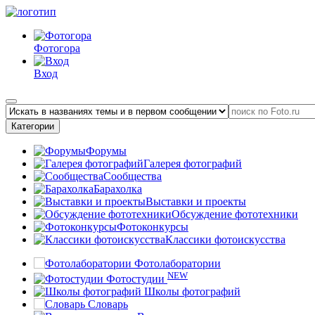
Фотогора
Вход
Категории
Форумы
Галерея фотографий
Сообщества
Барахолка
Выставки и проекты
Обсуждение фототехники
Фотоконкурсы
Классики фотоискусства
Фотолаборатории
NEW
Фотостудии
Школы фотографий
Словарь