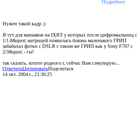
Подробнее
Нужен такой кадр ;)
Я тут для маньяков на IXBT у которых после цифромыльниц с
1/1.8&quot; матрицей появилась боязнь маленького ГРИП
забабахал фотки с DSLR с таким же ГРИП как у Sony F707 с
2/3&quot; - гы!
так сказать, хотите родного г, сейчас Вам сэмулирую...
Ответить
Цитировать
Поделиться
14 окт. 2004 г., 21:30:25