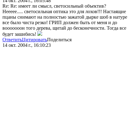
14 окт. 2004 г., 16:05:48
Re: Re: имеет ли смысл, светосильный объектив?
Неееее..... светосильная оптика это для лохов!!! Настаящие
пцаны снимают на полностью зажатой дырке шоб в натуре
все было чиста резко! ГРИП должен быть от меня и до
вооооооон того дерева, щитай до бесконечности. Тогда все
будет зашибись!
Ответить
Цитировать
Поделиться
14 окт. 2004 г., 16:10:23