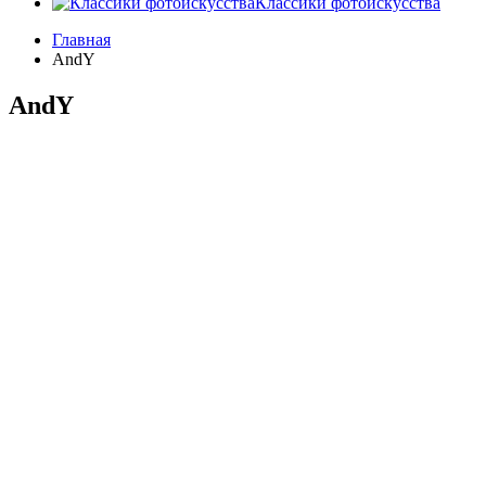
Классики фотоискусства
Главная
AndY
AndY