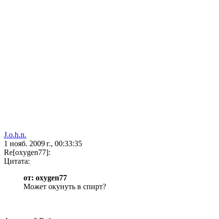
J.o.h.n.
1 нояб. 2009 г., 00:33:35
Re[oxygen77]:
Цитата:
от: oxygen77
Может окунуть в спирт?