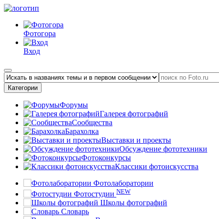
Фотогора
Вход
Категории
Форумы
Галерея фотографий
Сообщества
Барахолка
Выставки и проекты
Обсуждение фототехники
Фотоконкурсы
Классики фотоискусства
Фотолаборатории
NEW
Фотостудии
Школы фотографий
Словарь