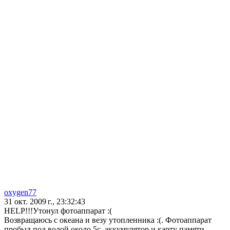
oxygen77
31 окт. 2009 г., 23:32:43
HELP!!!Утонул фотоаппарат :(
Возвращаюсь с океана и везу утопленника :(. Фотоаппарат
пробыл под водой около 5с, аккумулятор и карту памяти