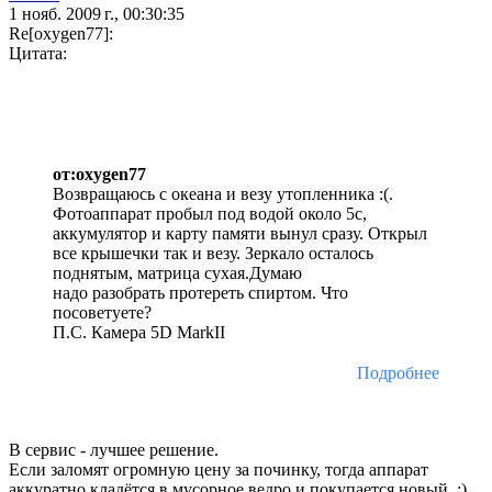
1 нояб. 2009 г., 00:30:35
Re[oxygen77]:
Цитата:
от:oxygen77
Возвращаюсь с океана и везу утопленника :(.
Фотоаппарат пробыл под водой около 5с,
аккумулятор и карту памяти вынул сразу. Открыл
все крышечки так и везу. Зеркало осталось
поднятым, матрица сухая.Думаю
надо разобрать протереть спиртом. Что
посоветуете?
П.С. Камера 5D MarkII
Подробнее
В сервис - лучшее решение.
Если заломят огромную цену за починку, тогда аппарат
аккуратно кладётся в мусорное ведро и покупается новый. ;)