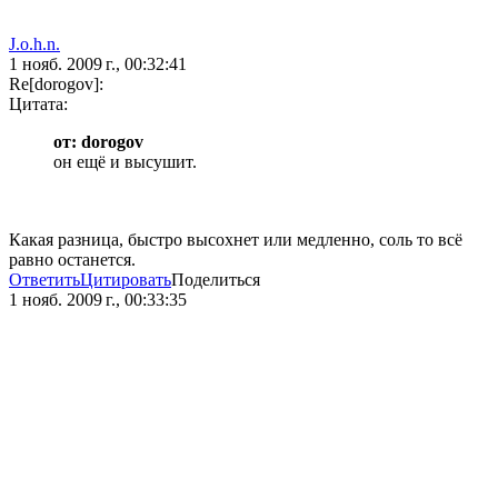
J.o.h.n.
1 нояб. 2009 г., 00:32:41
Re[dorogov]:
Цитата:
от: dorogov
он ещё и высушит.
Какая разница, быстро высохнет или медленно, соль то всё
равно останется.
Ответить
Цитировать
Поделиться
1 нояб. 2009 г., 00:33:35