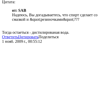
Цитата:
от: SAB
Надеюсь, Вы догадываетесь, что спирт сделает со
смазкой и &quot;резиночками&quot;???
Тогда остаеться - дистилированая вода.
Ответить
Цитировать
Поделиться
1 нояб. 2009 г., 00:55:12