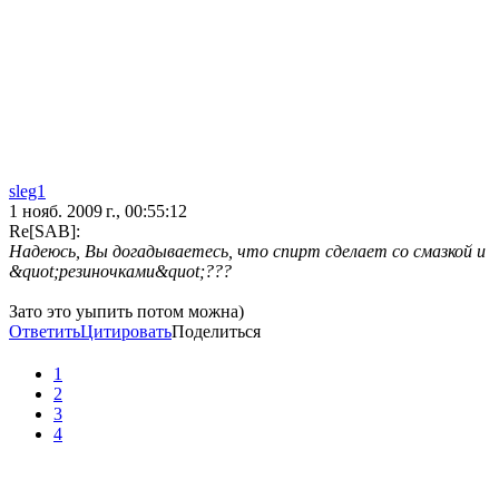
sleg1
1 нояб. 2009 г., 00:55:12
Re[SAB]:
Надеюсь, Вы догадываетесь, что спирт сделает со смазкой и
&quot;резиночками&quot;???
Зато это уыпить потом можна)
Ответить
Цитировать
Поделиться
1
2
3
4