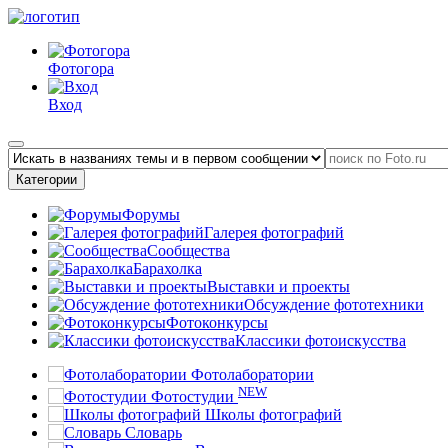
Фотогора
Вход
Категории
Форумы
Галерея фотографий
Сообщества
Барахолка
Выставки и проекты
Обсуждение фототехники
Фотоконкурсы
Классики фотоискусства
Фотолаборатории
NEW
Фотостудии
Школы фотографий
Словарь