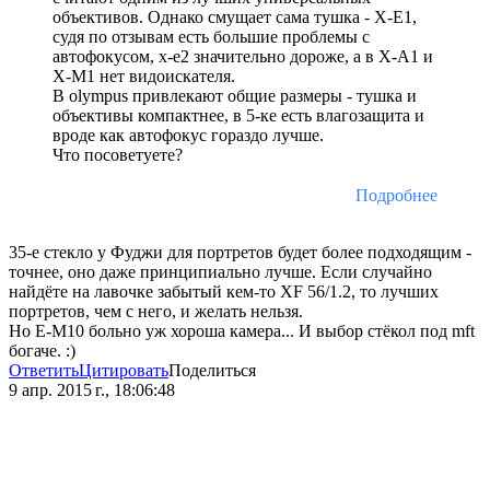
объективов. Однако смущает сама тушка - X-E1,
судя по отзывам есть большие проблемы с
автофокусом, x-e2 значительно дороже, а в X-A1 и
X-M1 нет видоискателя.
В olympus привлекают общие размеры - тушка и
объективы компактнее, в 5-ке есть влагозащита и
вроде как автофокус гораздо лучше.
Что посоветуете?
Подробнее
35-е стекло у Фуджи для портретов будет более подходящим -
точнее, оно даже принципиально лучше. Если случайно
найдёте на лавочке забытый кем-то XF 56/1.2, то лучших
портретов, чем с него, и желать нельзя.
Но E-M10 больно уж хороша камера... И выбор стёкол под mft
богаче. :)
Ответить
Цитировать
Поделиться
9 апр. 2015 г., 18:06:48