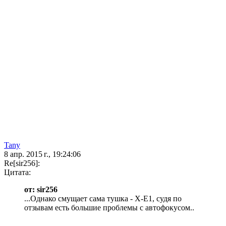
Tany
8 апр. 2015 г., 19:24:06
Re[sir256]:
Цитата:
от: sir256
...Однако смущает сама тушка - X-E1, судя по
отзывам есть большие проблемы с автофокусом..