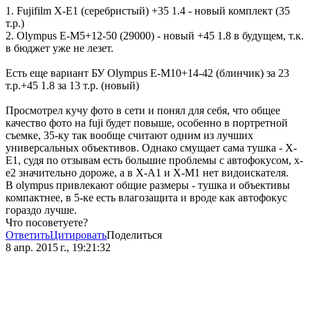
1. Fujifilm X-E1 (серебристый) +35 1.4 - новый комплект (35
т.р.)
2. Olympus E-M5+12-50 (29000) - новый +45 1.8 в будущем, т.к.
в бюджет уже не лезет.
Есть еще вариант БУ Olympus E-M10+14-42 (блинчик) за 23
т.р.+45 1.8 за 13 т.р. (новый)
Просмотрел кучу фото в сети и понял для себя, что общее
качество фото на fuji будет повыше, особенно в портретной
съемке, 35-ку так вообще считают одним из лучших
универсальных объективов. Однако смущает сама тушка - X-
E1, судя по отзывам есть большие проблемы с автофокусом, x-
e2 значительно дороже, а в X-A1 и X-M1 нет видоискателя.
В olympus привлекают общие размеры - тушка и объективы
компактнее, в 5-ке есть влагозащита и вроде как автофокус
гораздо лучше.
Что посоветуете?
Ответить
Цитировать
Поделиться
8 апр. 2015 г., 19:21:32