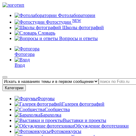
Фотолаборатории
NEW
Фотостудии
Школы фотографий
Словарь
Вопросы и ответы
Фотогора
Вход
Категории
Форумы
Галерея фотографий
Сообщества
Барахолка
Выставки и проекты
Обсуждение фототехники
Фотоконкурсы