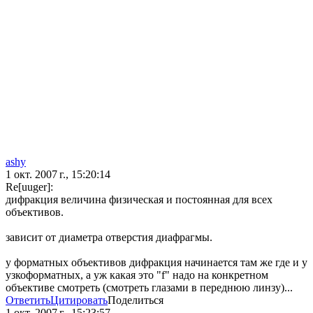
ashy
1 окт. 2007 г., 15:20:14
Re[uuger]:
дифракция величина физическая и постоянная для всех
объективов.
зависит от диаметра отверстия диафрагмы.
у форматных объективов дифракция начинается там же где и у
узкоформатных, а уж какая это "f" надо на конкретном
объективе смотреть (смотреть глазами в переднюю линзу)...
Ответить
Цитировать
Поделиться
1 окт. 2007 г., 15:23:57