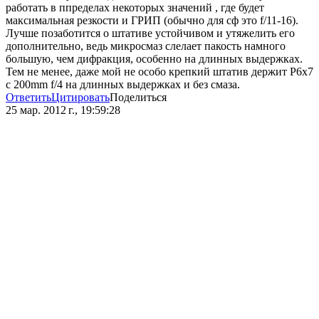
работать в ппределах некоторых значений , где будет
максимальная резкости и ГРИП (обычно для сф это f/11-16).
Лучше позаботится о штативе устойчивом и утяжелить его
дополнительно, ведь микросмаз слелает пакость намного
большую, чем дифракция, особенно на длинных выдержках.
Тем не менее, даже мой не особо крепкий штатив держит P6x7
с 200mm f/4 на длинных выдержках и без смаза.
Ответить
Цитировать
Поделиться
25 мар. 2012 г., 19:59:28