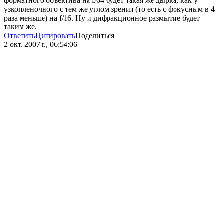
форматного объектива на f/64 будет такая же дырка, как у
узкопленочного с тем же углом зрения (то есть с фокусным в 4
раза меньше) на f/16. Ну и дифракционное размытие будет
таким же.
Ответить
Цитировать
Поделиться
2 окт. 2007 г., 06:54:06