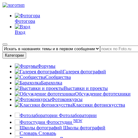
Фотогора
Вход
Категории
Форумы
Галерея фотографий
Сообщества
Барахолка
Выставки и проекты
Обсуждение фототехники
Фотоконкурсы
Классики фотоискусства
Фотолаборатории
NEW
Фотостудии
Школы фотографий
Словарь