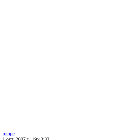
miope
1 окт. 2007 г., 19:43:32