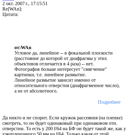
2 окт. 2007 г., 17:15:51
Re[WAn]:
Цитата:
от:WAn
Угловое да, линейное -- в фокальной плоскости
(расстояние до которой от диафрагмы у этих
объективов отличается в 4 раза) -- нет.
Фотографов больше интересует "смягчение"
картинки, т.е. линейное размытие.
Линейное размытие зависит именно от
относительного отверстия (диафрагменное число),
а не от абсолютного.
Подробнее
Да никто и не спорит. Если кружок рассеяния (на пленке)
смотреть, то он будет одинаковый при одинаковом отн.
отверстии. То есть у 200 f/64 на БФ он будет такой же, как у
узкопленочного 50 мм на f/64. Только какая от этой