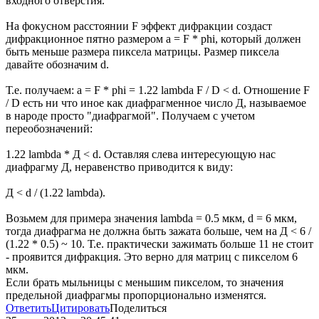
входного отверстия.
На фокусном расстоянии F эффект дифракции создаст
дифракционное пятно размером a = F * phi, который должен
быть меньше размера пиксела матрицы. Размер пиксела
давайте обозначим d.
Т.е. получаем: a = F * phi = 1.22 lambda F / D < d. Отношение F
/ D есть ни что иное как диафрагменное число Д, называемое
в народе просто "диафрагмой". Получаем с учетом
переобозначений:
1.22 lambda * Д < d. Оставляя слева интересующую нас
диафрагму Д, неравенство приводится к виду:
Д < d / (1.22 lambda).
Возьмем для примера значения lambda = 0.5 мкм, d = 6 мкм,
тогда диафрагма не должна быть зажата больше, чем на Д < 6 /
(1.22 * 0.5) ~ 10. Т.е. практически зажимать больше 11 не стоит
- проявится дифракция. Это верно для матриц с пикселом 6
мкм.
Если брать мыльницы с меньшим пикселом, то значения
предельной диафрагмы пропорционально изменятся.
Ответить
Цитировать
Поделиться