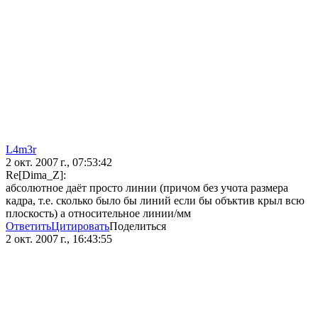
L4m3r
2 окт. 2007 г., 07:53:42
Re[Dima_Z]:
абсолютное даёт просто линии (причом без учота размера
кадра, т.е. сколько было бы линий если бы объктив крыл всю
плоскость) а относительное линии/мм
Ответить
Цитировать
Поделиться
2 окт. 2007 г., 16:43:55