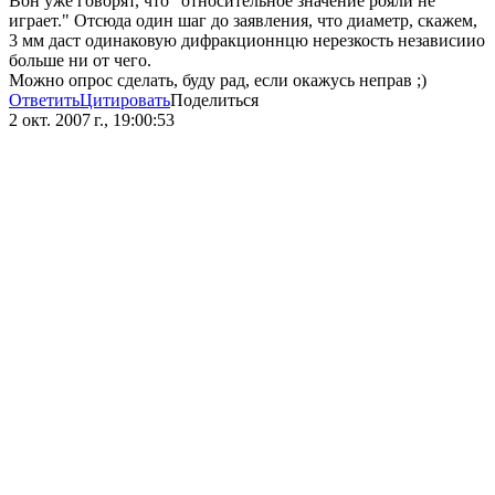
Вон уже говорят, что "относительное значение рояли не
играет." Отсюда один шаг до заявления, что диаметр, скажем,
3 мм даст одинаковую дифракционнцю нерезкость независиио
больше ни от чего.
Можно опрос сделать, буду рад, если окажусь неправ ;)
Ответить
Цитировать
Поделиться
2 окт. 2007 г., 19:00:53