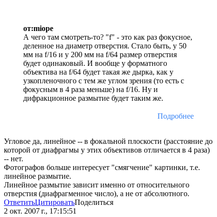
от:miope
А чего там смотреть-то? "f" - это как раз фокусное,
деленное на диаметр отверстия. Стало быть, у 50
мм на f/16 и у 200 мм на f/64 размер отверстия
будет одинаковый. И вообще у форматного
объектива на f/64 будет такая же дырка, как у
узкопленочного с тем же углом зрения (то есть с
фокусным в 4 раза меньше) на f/16. Ну и
дифракционное размытие будет таким же.
Подробнее
Угловое да, линейное -- в фокальной плоскости (расстояние до
которой от диафрагмы у этих объективов отличается в 4 раза)
-- нет.
Фотографов больше интересует "смягчение" картинки, т.е.
линейное размытие.
Линейное размытие зависит именно от относительного
отверстия (диафрагменное число), а не от абсолютного.
Ответить
Цитировать
Поделиться
2 окт. 2007 г., 17:15:51