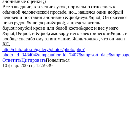
анонимные оценки ;)
Все зашедшие, в течение суток, нормально отнеслись к
обычной человеческой просьбе, но... нашелся один добрый
человек и поставил анонимно &quot;неуд.&quot; Он оказался
не из рядов &quot;черни&quot;, а представитель
&quot;голубой крови или белой кости&quot; и вес у него
&quot;1&quot; и &quot;самовар у него электрический&quot; и
вообще спасибо ему за внимание. Жаль только , что он член
ХС.
http://club.foto.ru/gallery/photos/photo.php?
photo_id=348404&amp;author_id=7407&amp;sort=date&amp;page
Ответить
Цитировать
Поделиться
10 февр. 2005 г., 12:59:39