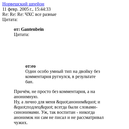
Норвешский шпейон
11 февр. 2005 г., 15:44:33
Re: Re: Re: ЧХС все разные
Цитата:
от: Gantenbein
Цитата:
от:eo
Один особо умный тип на двойку без
комментария ругнулся, в результате
бан.
Причём, не просто без комментария, а на
анонимную.
Ну, а лично для меня &quot;аноним&quot; и
&quot;подлец&quot; всегда были словами-
синонимами. Уж, так воспитан - никогда
анонимок ни сам не писал и не рассматривал
чужих.