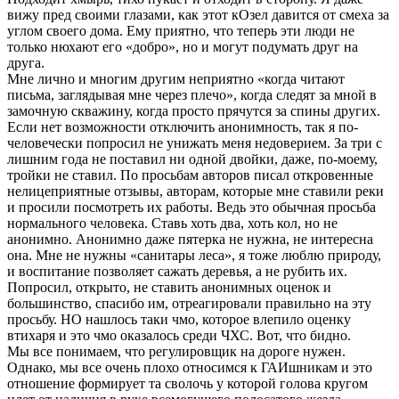
вижу пред своими глазами, как этот кОзел давится от смеха за
углом своего дома. Ему приятно, что теперь эти люди не
только нюхают его «добро», но и могут подумать друг на
друга.
Мне лично и многим другим неприятно «когда читают
письма, заглядывая мне через плечо», когда следят за мной в
замочную скважину, когда просто прячутся за спины других.
Если нет возможности отключить анонимность, так я по-
человечески попросил не унижать меня недоверием. За три с
лишним года не поставил ни одной двойки, даже, по-моему,
тройки не ставил. По просьбам авторов писал откровенные
нелицеприятные отзывы, авторам, которые мне ставили реки
и просили посмотреть их работы. Ведь это обычная просьба
нормального человека. Ставь хоть два, хоть кол, но не
анонимно. Анонимно даже пятерка не нужна, не интересна
она. Мне не нужны «санитары леса», я тоже люблю природу,
и воспитание позволяет сажать деревья, а не рубить их.
Попросил, открыто, не ставить анонимных оценок и
большинство, спасибо им, отреагировали правильно на эту
просьбу. НО нашлось таки чмо, которое влепило оценку
втихаря и это чмо оказалось среди ЧХС. Вот, что бидно.
Мы все понимаем, что регулировщик на дороге нужен.
Однако, мы все очень плохо относимся к ГАИшникам и это
отношение формирует та сволочь у которой голова кругом