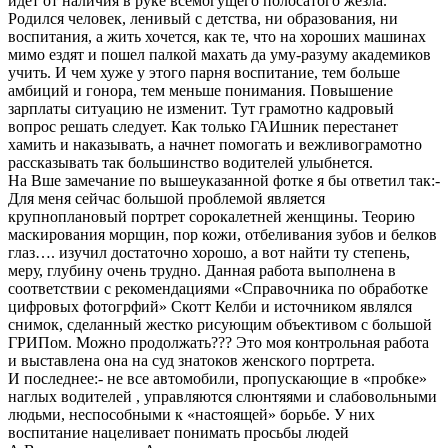
идет от наличия в руке всемогущего полосатого жезла.
Родился человек, ленивый с детства, ни образования, ни
воспитания, а жить хочется, как те, что на хороших машинах
мимо ездят и пошел палкой махать да уму-разуму академиков
учить. И чем хуже у этого парня воспитание, тем больше
амбиций и гонора, тем меньше понимания. Повышение
зарплаты ситуацию не изменит. Тут грамотно кадровый
вопрос решать следует. Как только ГАИшник перестанет
хамить и наказывать, а начнет помогать и вежливограмотно
рассказывать так большинство водителей улыбнется.
На Вше замечание по вышеуказанной фотке я бы ответил так:-
Для меня сейчас большой проблемой является
крупноплановый портрет сорокалетней женщины. Теорию
маскирования морщин, пор кожи, отбеливания зубов и белков
глаз…. изучил достаточно хорошо, а вот найти ту степень,
меру, глубину очень трудно. Данная работа выполнена в
соответствии с рекомендациями «Справочника по обработке
цифровых фотогрфий» Скотт Келби и источником являлся
снимок, сделанный жестко рисующим объективом с большой
ГРИПом. Можно продолжать??? Это моя контрольная работа
и выставлена она на суд знатоков женского портрета.
И последнее:- не все автомобили, пропускающие в «пробке»
наглых водителей , управляются слюнтяями и слабовольными
людьми, неспособными к «настоящей» борьбе. У них
воспитание нацеливает понимать просьбы людей