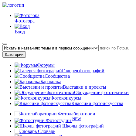
Фотогора
Вход
Категории
Форумы
Галерея фотографий
Сообщества
Барахолка
Выставки и проекты
Обсуждение фототехники
Фотоконкурсы
Классики фотоискусства
Фотолаборатории
NEW
Фотостудии
Школы фотографий
Словарь