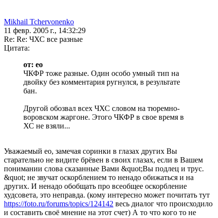
Mikhail Tchervonenko
11 февр. 2005 г., 14:32:29
Re: Re: ЧХС все разные
Цитата:
от: eo
ЧКФР тоже разные. Один особо умный тип на
двойку без комментария ругнулся, в результате
бан.
Другой обозвал всех ЧХС словом на тюремно-
воровском жаргоне. Этого ЧКФР в свое время в
ХС не взяли...
Уважаемый ео, замечая соринки в глазах других Вы
старательно не видите брёвен в своих глазах, если в Вашем
понимании слова сказанные Вами &quot;Вы подлец и трус.
&quot; не звучат оскорблением то ненадо обижаться и на
других. И ненадо обобщать про всеобщее оскорбление
худсовета, это неправда. (кому интересно может почитать тут
https://foto.ru/forums/topics/124142
весь диалог что происходило
и составить своё мнение на этот счет) А то что кого то не