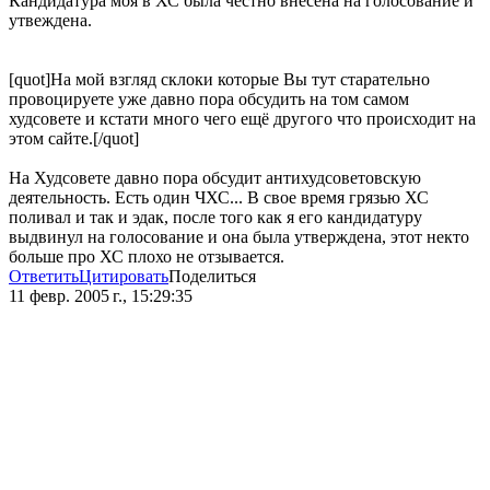
Кандидатура моя в ХС была честно внесена на голосование и
утвеждена.
[quot]На мой взгляд склоки которые Вы тут старательно
провоцируете уже давно пора обсудить на том самом
худсовете и кстати много чего ещё другого что происходит на
этом сайте.[/quot]
На Худсовете давно пора обсудит антихудсоветовскую
деятельность. Есть один ЧХС... В свое время грязью ХС
поливал и так и эдак, после того как я его кандидатуру
выдвинул на голосование и она была утверждена, этот некто
больше про ХС плохо не отзывается.
Ответить
Цитировать
Поделиться
11 февр. 2005 г., 15:29:35