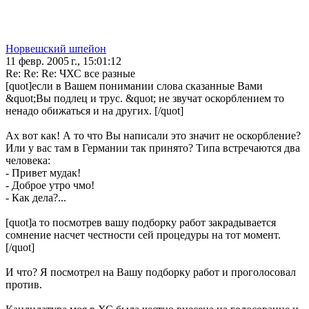
Норвешский шпейон
11 февр. 2005 г., 15:01:12
Re: Re: Re: ЧХС все разные
[quot]если в Вашем понимании слова сказанные Вами
&quot;Вы подлец и трус. &quot; не звучат оскорблением то
ненадо обижаться и на других. [/quot]
Ах вот как! А то что Вы написали это значит не оскорбление?
Или у вас там в Германии так принято? Типа встречаются два
человека:
- Привет мудак!
- Доброе утро чмо!
- Как дела?...
[quot]а то посмотрев вашу подборку работ закрадывается
сомнение насчет честности сей процедуры на тот момент.
[/quot]
И что? Я посмотрел на Вашу подборку работ и проголосовал
против.