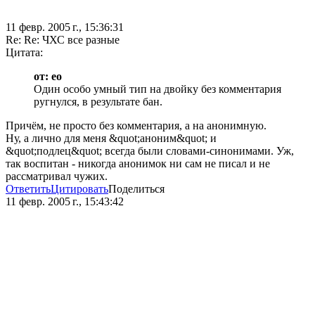
11 февр. 2005 г., 15:36:31
Re: Re: ЧХС все разные
Цитата:
от: eo
Один особо умный тип на двойку без комментария
ругнулся, в результате бан.
Причём, не просто без комментария, а на анонимную.
Ну, а лично для меня &quot;аноним&quot; и
&quot;подлец&quot; всегда были словами-синонимами. Уж,
так воспитан - никогда анонимок ни сам не писал и не
рассматривал чужих.
Ответить
Цитировать
Поделиться
11 февр. 2005 г., 15:43:42