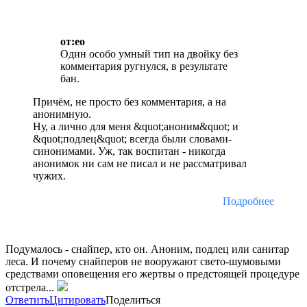
от:eo
Один особо умный тип на двойку без
комментария ругнулся, в результате
бан.
Причём, не просто без комментария, а на
анонимную.
Ну, а лично для меня &quot;аноним&quot; и
&quot;подлец&quot; всегда были словами-
синонимами. Уж, так воспитан - никогда
анонимок ни сам не писал и не рассматривал
чужих.
Подробнее
Подумалось - снайпер, кто он. Аноним, подлец или санитар
леса. И почему снайперов не вооружают свето-шумовыми
средствами оповещения его жертвы о предстоящей процедуре
отстрела...
Ответить
Цитировать
Поделиться