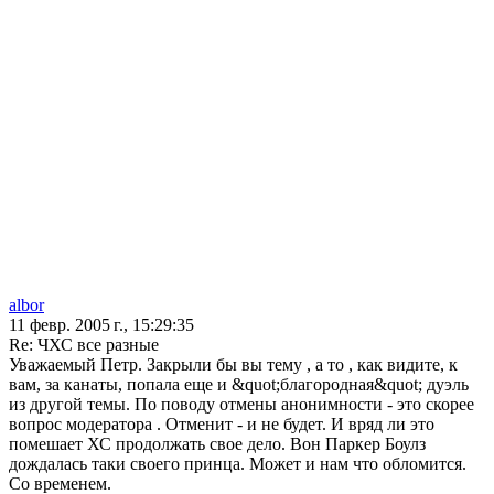
albor
11 февр. 2005 г., 15:29:35
Re: ЧХС все разные
Уважаемый Петр. Закрыли бы вы тему , а то , как видите, к
вам, за канаты, попала еще и &quot;благородная&quot; дуэль
из другой темы. По поводу отмены анонимности - это скорее
вопрос модератора . Отменит - и не будет. И вряд ли это
помешает ХС продолжать свое дело. Вон Паркер Боулз
дождалась таки своего принца. Может и нам что обломится.
Со временем.