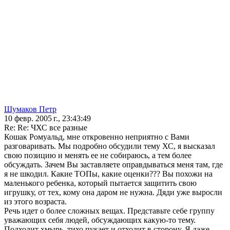
Шумаков Петр
10 февр. 2005 г., 23:43:49
Re: Re: ЧХС все разные
Кошак Ромуальд, мне откровенно неприятно с Вами
разговаривать. Мы подробно обсудили тему ХС, я высказал
свою позицию и менять ее не собираюсь, а тем более
обсуждать. Зачем Вы заставляете оправдываться меня там, где
я не шкодил. Какие ТОПы, какие оценки??? Вы похожи на
маленького ребенка, который пытается защитить свою
игрушку, от тех, кому она даром не нужна. Дяди уже выросли
из этого возраста.
Речь идет о более сложных вещах. Представьте себе группу
уважающих себя людей, обсуждающих какую-то тему.
Подходит хмырь, тихо пукает и отходит в сторону. Я даже