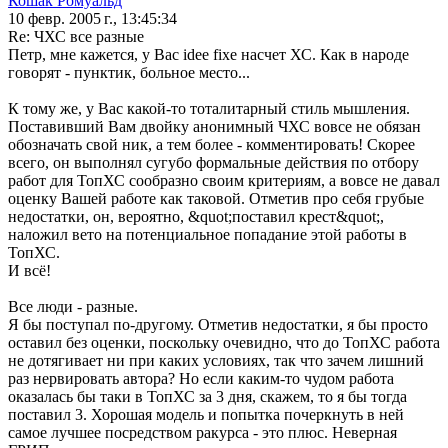
Кошак Ромуальд
10 февр. 2005 г., 13:45:34
Re: ЧХС все разные
Петр, мне кажется, у Вас idee fixe насчет ХС. Как в народе
говорят - пунктик, больное место...
К тому же, у Вас какой-то тоталитарный стиль мышления.
Поставивший Вам двойку анонимный ЧХС вовсе не обязан
обозначать свой ник, а тем более - комментировать! Скорее
всего, он выполнял сугубо формальные действия по отбору
работ для ТопХС сообразно своим критериям, а вовсе не давал
оценку Вашей работе как таковой. Отметив про себя грубые
недостатки, он, вероятно, &quot;поставил крест&quot;,
наложил вето на потенциальное попадание этой работы в
ТопХС.
И всё!
Все люди - разные.
Я бы поступал по-другому. Отметив недостатки, я бы просто
оставил без оценки, поскольку очевидно, что до ТопХС работа
не дотягивает ни при каких условиях, так что зачем лишний
раз нервировать автора? Но если каким-то чудом работа
оказалась бы таки в ТопХС за 3 дня, скажем, то я бы тогда
поставил 3. Хорошая модель и попытка почеркнуть в ней
самое лучшее посредством ракурса - это плюс. Неверная