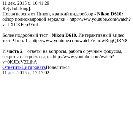
11 дек. 2015 г., 16:41:29
Re[vlad--king]:
Новая версия от Никон, краткий видеообзор -
Nikon D610:
обзор полнокадровой зеркалки - http://www.youtube.com/watch?
v=LXCKFep3FmI
Более подробный тест -
Nikon D610.
Интерактивный видео
тест. Часть 1 - http://www.youtube.com/watch?v=n-wRqqQfRN8
И
часть 2
– ответы на вопросы, работа с ручным фокусом,
секреты настроек и др. - http://www.youtube.com/watch?
v=0KJEuVZLjhA
Ответить
Цитировать
Поделиться
11 дек. 2015 г., 17:17:02