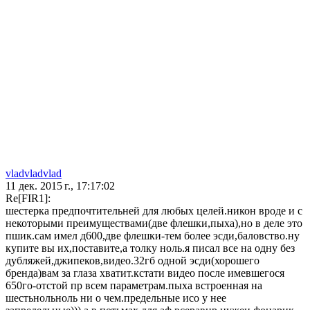
vladvladvlad
11 дек. 2015 г., 17:17:02
Re[FIR1]:
шестерка предпочтительней для любых целей.никон вроде и с
некоторыми преимуществами(две флешки,пыха),но в деле это
пшик.сам имел д600,две флешки-тем более эсди,баловство.ну
купите вы их,поставите,а толку ноль.я писал все на одну без
дубляжей,джипеков,видео.32гб одной эсди(хорошего
бренда)вам за глаза хватит.кстати видео после имевшегося
650го-отстой пр всем параметрам.пыха встроенная на
шестьнольноль ни о чем.предельные исо у нее