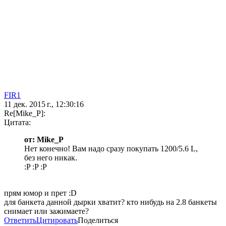
FIR1
11 дек. 2015 г., 12:30:16
Re[Mike_P]:
Цитата:
от: Mike_P
Нет конечно! Вам надо сразу покупать 1200/5.6 L,
без него никак.
:P :P :P
прям юмор и прет :D
для банкета данной дырки хватит? кто нибудь на 2.8 банкеты
снимает или зажимаете?
Ответить
Цитировать
Поделиться