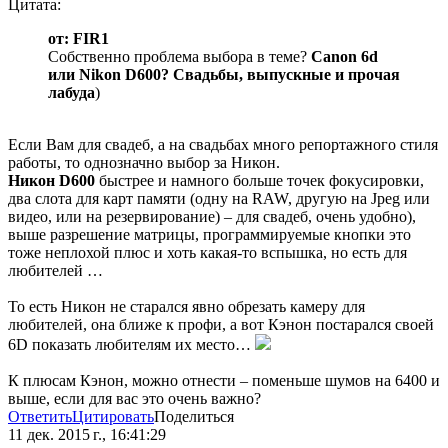
Цитата:
от: FIR1
Собственно проблема выбора в теме?
Canon 6d
или Nikon D600? Свадьбы, выпускные и прочая
лабуда
)
Если Вам для свадеб, а на свадьбах много репортажного стиля
работы, то однозначно выбор за Никон.
Никон D600
быстрее и намного больше точек фокусировки,
два слота для карт памяти (одну на RAW, другую на Jpeg или
видео, или на резервирование) – для свадеб, очень удобно),
выше разрешение матрицы, программируемые кнопки это
тоже неплохой плюс и хоть какая-то вспышка, но есть для
любителей …
То есть Никон не старался явно обрезать камеру для
любителей, она ближе к профи, а вот Кэнон постарался своей
6D показать любителям их место…
К плюсам Кэнон, можно отнести – поменьше шумов на 6400 и
выше, если для вас это очень важно?
Ответить
Цитировать
Поделиться
11 дек. 2015 г., 16:41:29