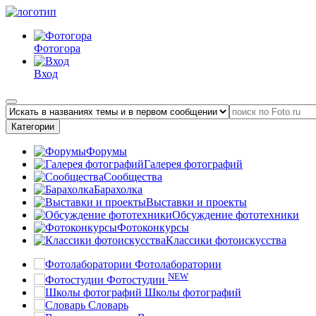
Фотогора
Вход
Категории
Форумы
Галерея фотографий
Сообщества
Барахолка
Выставки и проекты
Обсуждение фототехники
Фотоконкурсы
Классики фотоискусства
Фотолаборатории
NEW
Фотостудии
Школы фотографий
Словарь