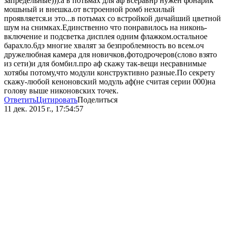
запредельные))).а в потьмах для аф всеравнр нужен фонарик
мошьный и внешка.от встроенной ромб нехилый
проявляется.и это...в потьмах со встройкой дичайший цветной
шум на снимках.Единственно что понравилось на никонь-
включение и подсветка дисплея одним флажком.остальное
барахло.6дэ многие хвалят за безпроблемность во всем.оч
дружелюбная камера для новичков,фотодрочеров(слово взято
из сети)и для бомбил.про аф скажу так-вещи несравнимые
хотябы потому,что модули конструктивно разные.По секрету
скажу-любой кеноновский модуль аф(не считая серии 000)на
голову выше никоновских точек.
Ответить
Цитировать
Поделиться
11 дек. 2015 г., 17:54:57