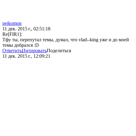
peikomon
11 дек. 2015 г., 02:51:18
Re[FIR1]:
Тфу ты, перепутал темы, думал, что vlad--king уже и до моей
темы добрался :D
Ответить
Цитировать
Поделиться
11 дек. 2015 г., 12:09:21