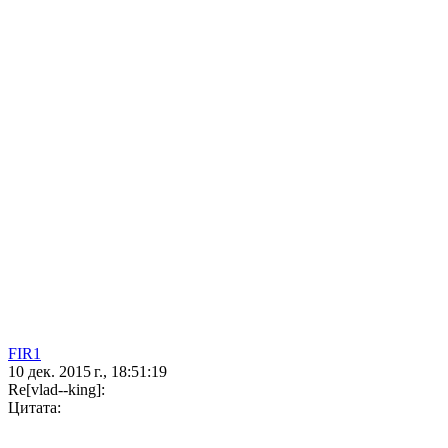
FIR1
10 дек. 2015 г., 18:51:19
Re[vlad--king]:
Цитата: