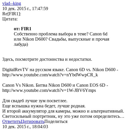
vlad--king
10 дек. 2015 г., 17:47:59
Re[FIR1]:
Цитата:
от: FIR1
Собственно проблема выбора в теме? Canon 6d
или Nikon D600? Свадьбы, выпускные и прочая
лабуда)
Здесь, посмотрите достоинства и недостатки.
DigitalRevTV на русском языке. Canon 6D vs. Nikon D600 -
http://www.youtube.com/watch?v=nYbdWwpCR_k
Canon Vs Nikon. Битва Nikon D600 и Canon EOS 6D -
http://www.youtube.com/watch?v=1W-JBV6Ymps
Для свадеб лучше зум посветлее.
Еще вспышка нужна бедет, лучше родная.
И второй аккумулятор для камеры, можно и альтернативный.
Светосильный портретник, ну это уже потом определитесь…
Ответить
Цитировать
Поделиться
10 дек. 2015 г., 18:04:03