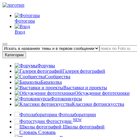
Фотогора
Вход
Категории
Форумы
Галерея фотографий
Сообщества
Барахолка
Выставки и проекты
Обсуждение фототехники
Фотоконкурсы
Классики фотоискусства
Фотолаборатории
NEW
Фотостудии
Школы фотографий
Словарь