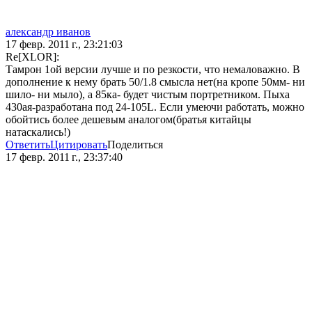
александр иванов
17 февр. 2011 г., 23:21:03
Re[XLOR]:
Тамрон 1ой версии лучше и по резкости, что немаловажно. В
дополнение к нему брать 50/1.8 смысла нет(на кропе 50мм- ни
шило- ни мыло), а 85ка- будет чистым портретником. Пыха
430ая-разработана под 24-105L. Если умеючи работать, можно
обойтись более дешевым аналогом(братья китайцы
натаскались!)
Ответить
Цитировать
Поделиться
17 февр. 2011 г., 23:37:40