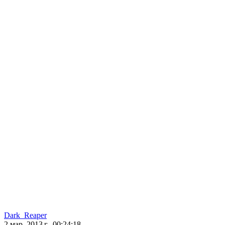
Dark_Reaper
2 мар. 2013 г., 00:24:18