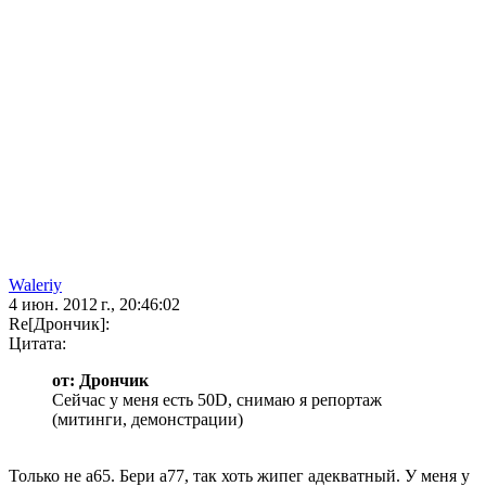
Waleriy
4 июн. 2012 г., 20:46:02
Re[Дрончик]:
Цитата:
от: Дрончик
Сейчас у меня есть 50D, снимаю я репортаж
(митинги, демонстрации)
Только не а65. Бери а77, так хоть жипег адекватный. У меня у