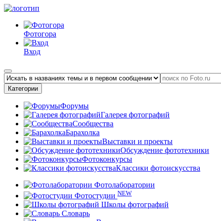
Фотогора
Вход
Категории
Форумы
Галерея фотографий
Сообщества
Барахолка
Выставки и проекты
Обсуждение фототехники
Фотоконкурсы
Классики фотоискусства
Фотолаборатории
NEW
Фотостудии
Школы фотографий
Словарь