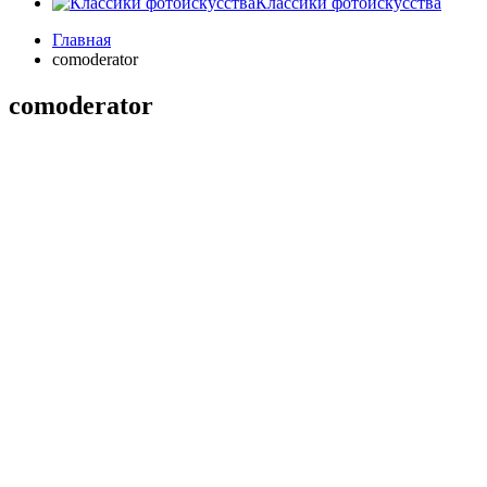
Классики фотоискусства
Главная
comoderator
comoderator