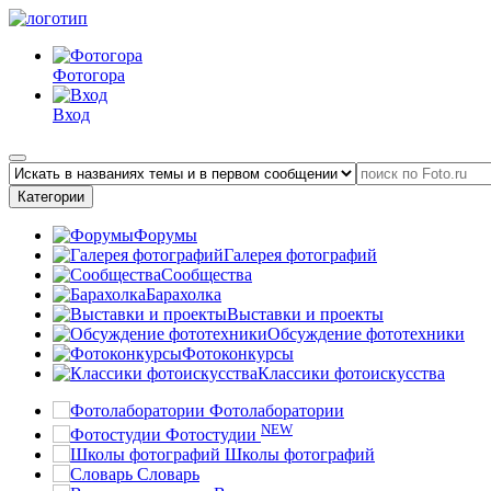
Фотогора
Вход
Категории
Форумы
Галерея фотографий
Сообщества
Барахолка
Выставки и проекты
Обсуждение фототехники
Фотоконкурсы
Классики фотоискусства
Фотолаборатории
NEW
Фотостудии
Школы фотографий
Словарь