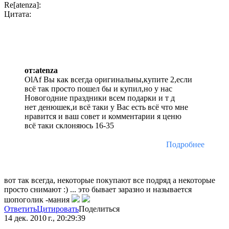
Re[atenza]:
Цитата:
от:atenza
OlAf Вы как всегда оригинальны,купите 2,если
всё так просто пошел бы и купил,но у нас
Новогодние праздники всем подарки и т д
нет денюшек,и всё таки у Вас есть всё что мне
нравится и ваш совет и комментарии я ценю
всё таки склоняюсь 16-35
Подробнее
вот так всегда, некоторые покупают все подряд а некоторые
просто снимают :) ... это бывает заразно и называется
шопоголик -мания
Ответить
Цитировать
Поделиться
14 дек. 2010 г., 20:29:39