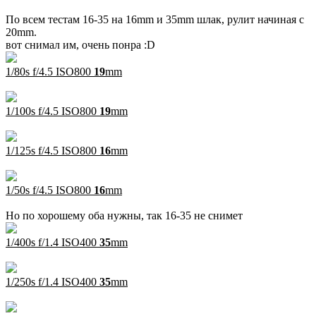
По всем тестам 16-35 на 16mm и 35mm шлак, рулит начиная с
20mm.
вот снимал им, очень понра :D
1/80s f/4.5 ISO800
19
mm
1/100s f/4.5 ISO800
19
mm
1/125s f/4.5 ISO800
16
mm
1/50s f/4.5 ISO800
16
mm
Но по хорошему оба нужны, так 16-35 не снимет
1/400s f/1.4 ISO400
35
mm
1/250s f/1.4 ISO400
35
mm