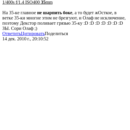
1/400s f/1.4 ISO400
35
mm
На 35-ке главное
не шарпить боке
, а то будет жОсткое, в
ветке 35-ки многие этим не брезгуют, и Олаф не исключение,
поэтому Декстор поливает грязью 35-ку :D :D :D :D :D :D :D
ЗЫ. Сори Олаф ;)
Ответить
Цитировать
Поделиться
14 дек. 2010 г., 20:10:52