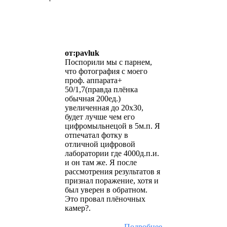
от:pavluk
Поспорили мы с парнем,
что фотография с моего
проф. аппарата+
50/1,7(правда плёнка
обычная 200ед.)
увеличенная до 20х30,
будет лучше чем его
цифромыльнецой в 5м.п. Я
отпечатал фотку в
отличной цифровой
лаборатории где 4000д.п.и.
и он там же. Я после
рассмотрения результатов я
признал поражение, хотя и
был уверен в обратном.
Это провал плёночных
камер?.
Подробнее