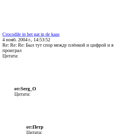
Crocodile in het gat in de kaas
4 нояб. 2004 г., 14:53:52
Re: Re: Re: Был тут спор между плёнкой и цифрой и я
проиграл
Цитата:
от:Serg_O
Цитата:
от:Петр
Цитата: