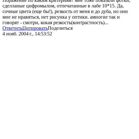
Поражение по каким критериям? мне тоже показали фотки,
сделланые цифромылом, отпечатанные в лабе 10*15. Да,
сочные цвета (еще бы!), резкость от меня и до дуба, но они
мне не нравяться, нет рисунка у оптики. амногие так и
говорят - смотри, кокая резкость(контрастность)...
Ответить
Цитировать
Поделиться
4 нояб. 2004 г., 14:53:52