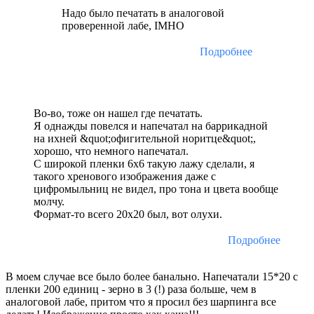
Надо было печатать в аналоговой
проверенной лабе, IMHO
Подробнее
Во-во, тоже он нашел где печатать.
Я однажды повелся и напечатал на баррикадной
на ихней &quot;офигительной норитце&quot;,
хорошо, что немного напечатал.
С широкой пленки 6х6 такую лажу сделали, я
такого хренового изображения даже с
цифромыльниц не видел, про тона и цвета вообще
молчу.
Формат-то всего 20х20 был, вот олухи.
Подробнее
В моем случае все было более банально. Напечатали 15*20 с
пленки 200 единиц - зерно в 3 (!) раза больше, чем в
аналоговой лабе, притом что я просил без шарпинга все