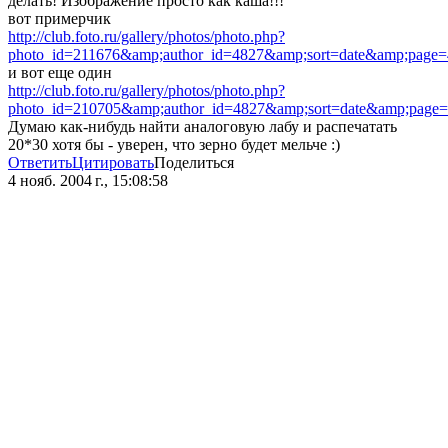
делать! Изображение просто как каша!!!
вот примерчик
http://club.foto.ru/gallery/photos/photo.php?
photo_id=211676&amp;author_id=4827&amp;sort=date&amp;page
и вот еще один
http://club.foto.ru/gallery/photos/photo.php?
photo_id=210705&amp;author_id=4827&amp;sort=date&amp;page
Думаю как-нибудь найти аналоговую лабу и распечатать
20*30 хотя бы - уверен, что зерно будет мельче :)
Ответить
Цитировать
Поделиться
4 нояб. 2004 г., 15:08:58