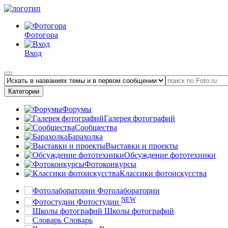
Фотогора
Вход
Категории
Форумы
Галерея фотографий
Сообщества
Барахолка
Выставки и проекты
Обсуждение фототехники
Фотоконкурсы
Классики фотоискусства
Фотолаборатории
NEW
Фотостудии
Школы фотографий
Словарь