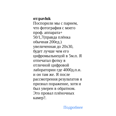
от:pavluk
Поспорили мы с парнем,
что фотография с моего
проф. аппарата+
50/1,7(правда плёнка
обычная 200ед.)
увеличенная до 20х30,
будет лучше чем его
цифромыльнецой в 5м.п. Я
отпечатал фотку в
отличной цифровой
лаборатории где 4000д.п.и.
и он там же. Я после
рассмотрения результатов я
признал поражение, хотя и
был уверен в обратном.
Это провал плёночных
камер?.
Подробнее