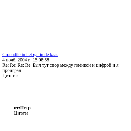
Crocodile in het gat in de kaas
4 нояб. 2004 г., 15:08:58
Re: Re: Re: Re: Был тут спор между плёнкой и цифрой и я
проиграл
Цитата:
от:Петр
Цитата: