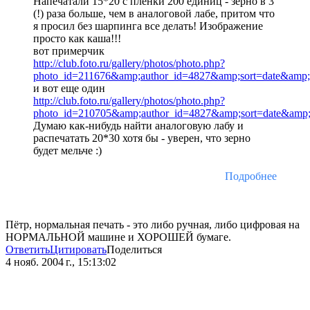
Напечатали 15*20 с пленки 200 единиц - зерно в 3
(!) раза больше, чем в аналоговой лабе, притом что
я просил без шарпинга все делать! Изображение
просто как каша!!!
вот примерчик
http://club.foto.ru/gallery/photos/photo.php?
photo_id=211676&amp;author_id=4827&amp;sort=date&amp
и вот еще один
http://club.foto.ru/gallery/photos/photo.php?
photo_id=210705&amp;author_id=4827&amp;sort=date&amp
Думаю как-нибудь найти аналоговую лабу и
распечатать 20*30 хотя бы - уверен, что зерно
будет мельче :)
Подробнее
Пётр, нормальная печать - это либо ручная, либо цифровая на
НОРМАЛЬНОЙ машине и ХОРОШЕЙ бумаге.
Ответить
Цитировать
Поделиться
4 нояб. 2004 г., 15:13:02