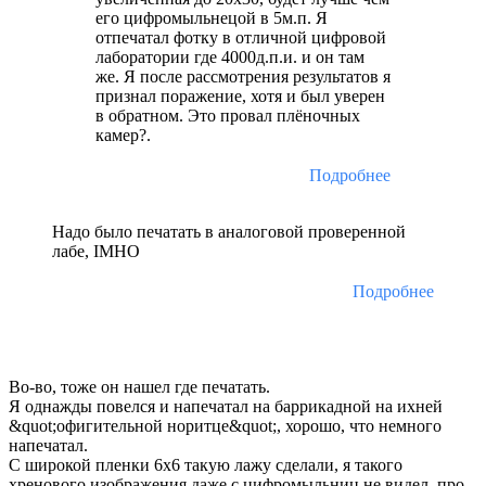
его цифромыльнецой в 5м.п. Я
отпечатал фотку в отличной цифровой
лаборатории где 4000д.п.и. и он там
же. Я после рассмотрения результатов я
признал поражение, хотя и был уверен
в обратном. Это провал плёночных
камер?.
Подробнее
Надо было печатать в аналоговой проверенной
лабе, IMHO
Подробнее
Во-во, тоже он нашел где печатать.
Я однажды повелся и напечатал на баррикадной на ихней
&quot;офигительной норитце&quot;, хорошо, что немного
напечатал.
С широкой пленки 6х6 такую лажу сделали, я такого
хренового изображения даже с цифромыльниц не видел, про