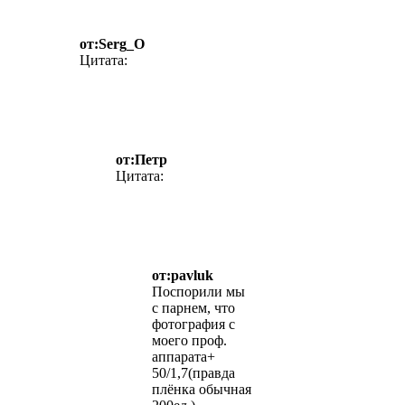
от:Serg_O
Цитата:
от:Петр
Цитата:
от:pavluk
Поспорили мы
с парнем, что
фотография с
моего проф.
аппарата+
50/1,7(правда
плёнка обычная