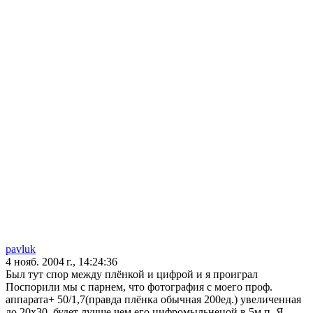
pavluk
4 нояб. 2004 г., 14:24:36
Был тут спор между плёнкой и цифрой и я проиграл
Поспорили мы с парнем, что фотография с моего проф.
аппарата+ 50/1,7(правда плёнка обычная 200ед.) увеличенная
до 20х30, будет лучше чем его цифромыльнецой в 5м.п. Я