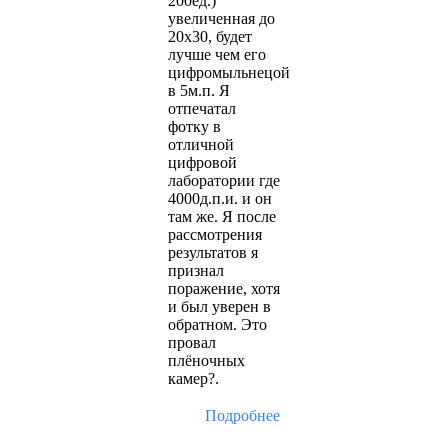
200ед.)
увеличенная до
20х30, будет
лучше чем его
цифромыльнецой
в 5м.п. Я
отпечатал
фотку в
отличной
цифровой
лаборатории где
4000д.п.и. и он
там же. Я после
рассмотрения
результатов я
признал
поражение, хотя
и был уверен в
обратном. Это
провал
плёночных
камер?.
Подробнее