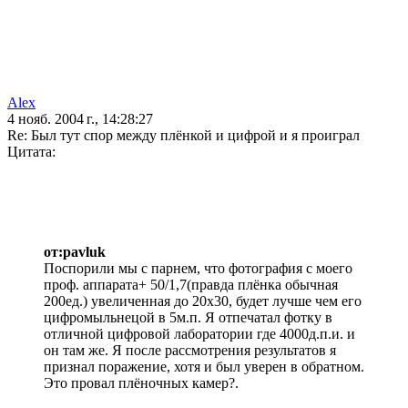
Alex
4 нояб. 2004 г., 14:28:27
Re: Был тут спор между плёнкой и цифрой и я проиграл
Цитата:
от:pavluk
Поспорили мы с парнем, что фотография с моего
проф. аппарата+ 50/1,7(правда плёнка обычная
200ед.) увеличенная до 20х30, будет лучше чем его
цифромыльнецой в 5м.п. Я отпечатал фотку в
отличной цифровой лаборатории где 4000д.п.и. и
он там же. Я после рассмотрения результатов я
признал поражение, хотя и был уверен в обратном.
Это провал плёночных камер?.