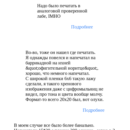
Надо было печатать в
аналоговой проверенной
лабе, IMHO
Подробнее
Во-во, тоже он нашел где печатать.
Я однажды повелся и напечатал на
баррикадной на ихней
&quot;офигительной норитце&quot;,
хорошо, что немного напечатал.
С широкой пленки 6х6 такую лажу
сделали, я такого хренового
изображения даже с цифромыльниц не
видел, про тона и цвета вообще молчу.
Формат-то всего 20х20 был, вот олухи.
Подробнее
В моем случае все было более банально.