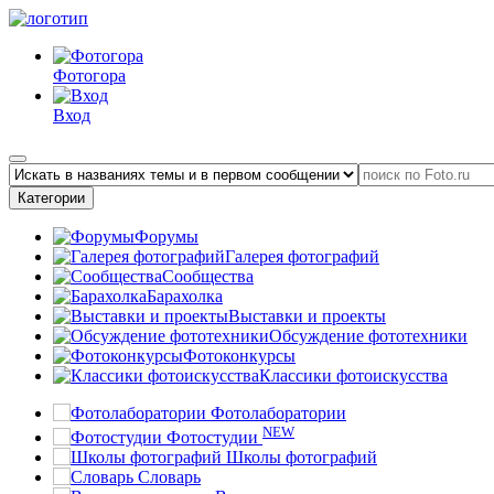
Фотогора
Вход
Категории
Форумы
Галерея фотографий
Сообщества
Барахолка
Выставки и проекты
Обсуждение фототехники
Фотоконкурсы
Классики фотоискусства
Фотолаборатории
NEW
Фотостудии
Школы фотографий
Словарь