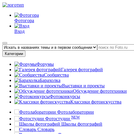
Фотогора
Вход
Категории
Форумы
Галерея фотографий
Сообщества
Барахолка
Выставки и проекты
Обсуждение фототехники
Фотоконкурсы
Классики фотоискусства
Фотолаборатории
NEW
Фотостудии
Школы фотографий
Словарь