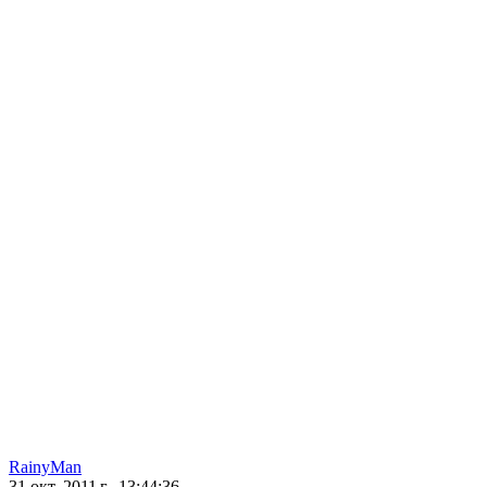
RainyMan
31 окт. 2011 г., 13:44:36