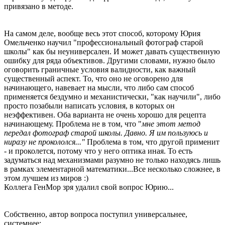
привязано в методе.
На самом деле, вообще весь этот способ, которому Юрия
Омельченко научил "профессиональный фотограф старой
школы" как бы неуниверсален. И может давать существенную
ошибку для ряда объективов. Другими словами, нужно было
оговорить граничные условия валидности, как важный
существенный аспект. То, что оно не оговорено для
начинающего, навевает на мысли, что либо сам способ
применяется бездумно и механиcтически, "как научили", либо
просто позабыли написать условия, в которых он
неэффективен. Оба варианта не очень хорошо для рецепта
начинающему. Проблема не в том, что "
мне этот метод
передал фотограф старой школы. Давно. Я им пользуюсь и
ниразу не прокололся..."
Проблема в том, что другой применит
- и проколется, потому что у него оптика иная. То есть
задуматься над механизмами разумно не только находясь лишь
в рамках элементарной математики...Все несколько сложнее, в
этом лучшем из миров :)
Коллега ГенМор зря удалил свой вопрос Юрию...
Собственно, автор вопроса поступил универсальнее,
системнее: