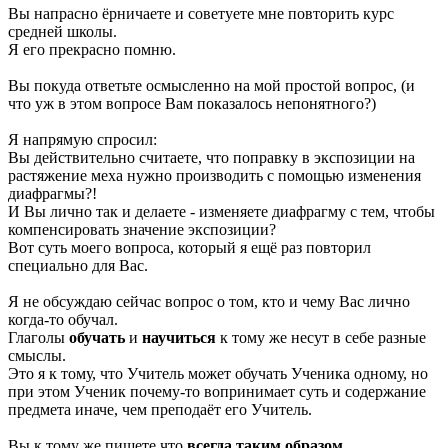
Вы напрасно ёрничаете и советуете мне повторить курс
средней школы.
Я его прекрасно помню.
Вы покуда ответьте осмысленно на мой простой вопрос, (и
что уж в этом вопросе Вам показалось непонятного?)
Я напрямую спросил:
Вы действительно считаете, что поправку в экспозиции на
растяжение меха нужно производить с помощью изменения
диафрагмы?!
И Вы лично так и делаете - изменяете диафрагму с тем, чтобы
компенсировать значение экспозиции?
Вот суть моего вопроса, который я ещё раз повторил
специально для Вас.
Я не обсуждаю сейчас вопрос о том, кто и чему Вас лично
когда-то обучал.
Глаголы
обучать
и
научиться
к тому же несут в себе разные
смыслы.
Это я к тому, что Учитель может обучать Ученика одному, но
при этом Ученик почему-то вопринимает суть и содержание
предмета иначе, чем преподаёт его Учитель.
Вы к тому же пишете что
всегда таким образом