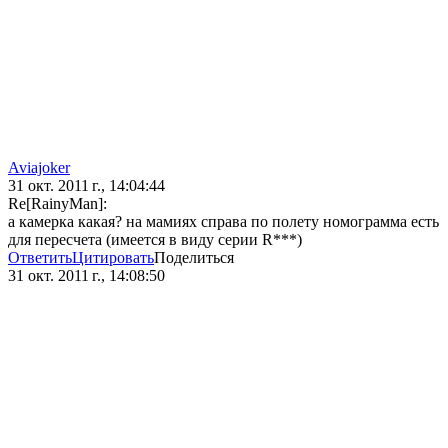
Aviajoker
31 окт. 2011 г., 14:04:44
Re[RainyMan]:
а камерка какая? на мамиях справа по полету номограмма есть
для пересчета (имеется в виду серии R***)
Ответить
Цитировать
Поделиться
31 окт. 2011 г., 14:08:50