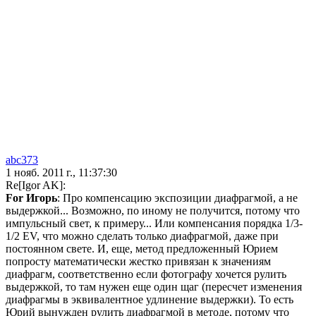
abc373
1 нояб. 2011 г., 11:37:30
Re[Igor AK]:
For Игорь
: Про компенсацию экспозиции диафрагмой, а не
выдержкой... Возможно, по иному не получится, потому что
импульсный свет, к примеру... Или компенсания порядка 1/3-
1/2 EV, что можно сделать только диафрагмой, даже при
постоянном свете. И, еще, метод предложенный Юрием
попросту математически жестко привязан к значениям
диафрагм, соответственно если фотографу хочется рулить
выдержкой, то там нужен еще один щаг (пересчет изменения
диафрагмы в эквивалентное удлинение выдержки). То есть
Юрий вынужден рулить диафрагмой в методе, потому что