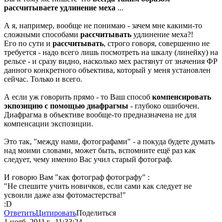
рассчитываете удлинение меха
...
А я, например, вообще не понимаю - зачем мне какими-то
сложными способами
рассчитывать
удлинение меха?!
Его по сути и
рассчитывать
, строго говоря, совершенно не
требуется - надо всего лишь посмотреть на шкалу (линейку) на
рельсе - и сразу видно, насколько мех растянут от значения ФР
данного конкретного объектива, который у меня установлен
сейчас. Только и всего.
А если уж говорить прямо - то Ваш способ
компенсировать
экпозицию с помощью диафрагмы
- глубоко ошибочен.
Диафрагма в объективе вообще-то предназначена не для
компенсации экспозиции.
Это так, "между нами, фотографами" - а покуда будете думать
над моими словами, может быть, вспомните ещё раз как
следует, чему именно Вас учил старый фотограф.
И говорю Вам "как фотограф фотографу" :
"Не спешите учить новичков, если сами как следует не
усвоили даже азы фотомастерства!"
:D
Ответить
Цитировать
Поделиться
1 нояб. 2011 г., 11:33:24