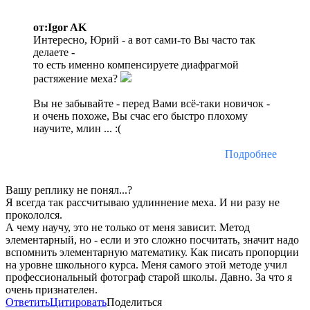
от:Igor AK
Интересно, Юрий - а вот сами-то Вы часто так
делаете -
то есть именно компенсируете диафрагмой
растяжение меха?
Вы не забывайте - перед Вами всё-таки новичок -
и очень похоже, Вы счас его быстро плохому
научите, млин ... :(
Подробнее
Вашу реплику не понял...?
Я всегда так рассчитываю удлиннение меха. И ни разу не
прокололся.
А чему научу, это не только от меня зависит. Метод
элементарный, но - если и это сложно посчитать, значит надо
вспомнить элементарную математику. Как писать пропорции
на уровне школьного курса. Меня самого этой методе учил
профессиональный фотограф старой школы. Давно. За что я
очень признателен.
Ответить
Цитировать
Поделиться