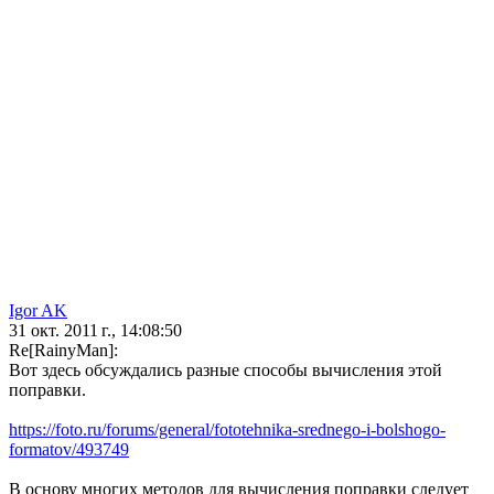
Igor AK
31 окт. 2011 г., 14:08:50
Re[RainyMan]:
Вот здесь обсуждались разные способы вычисления этой
поправки.
https://foto.ru/forums/general/fototehnika-srednego-i-bolshogo-
formatov/493749
В основу многих методов для вычисления поправки следует