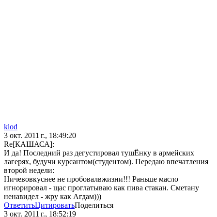
klod
3 окт. 2011 г., 18:49:20
Re[КАШАСА]:
И да! Последний раз дегустировал тушЁнку в армейских
лагерях, будучи курсантом(студентом). Передаю впечатления
второй недели:
Ничевовкуснее не пробовалвжизни!!! Раньше масло
игнорировал - щас проглатываю как пива стакан. Сметану
ненавидел - жру как Агдам)))
Ответить
Цитировать
Поделиться
3 окт. 2011 г., 18:52:19