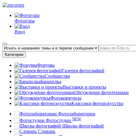
Фотогора
Вход
Категории
Форумы
Галерея фотографий
Сообщества
Барахолка
Выставки и проекты
Обсуждение фототехники
Фотоконкурсы
Классики фотоискусства
Фотолаборатории
NEW
Фотостудии
Школы фотографий
Словарь