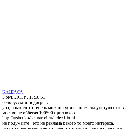
КАШАСА
3 окт. 2011 г., 13:58:51
белорусский подогрев.
ура, наконец то теперь можно купить нормальную тушенку в
москве не оббегая 100500 прилавков.
http://tushenka-bel.narod.ru/index1.html
не подумайте - это не реклама какого то моего интереса,
просто подкинули мне вот такой вот ресур, чему я очень рад