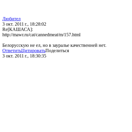
Любител
3 окт. 2011 г., 18:28:02
Re[КАШАСА]:
http://mawr.ru/cat/cannedmeat/m/157.html
Белорусскую не ел, но в зауралье качественней нет.
Ответить
Цитировать
Поделиться
3 окт. 2011 г., 18:30:35