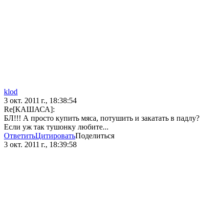
klod
3 окт. 2011 г., 18:38:54
Re[КАШАСА]:
БЛ!!! А просто купить мяса, потушить и закатать в падлу?
Если уж так тушонку любите...
Ответить
Цитировать
Поделиться
3 окт. 2011 г., 18:39:58