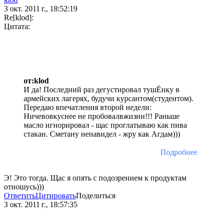
3 окт. 2011 г., 18:52:19
Re[klod]:
Цитата:
от:klod
И да! Последний раз дегустировал тушЁнку в
армейских лагерях, будучи курсантом(студентом).
Передаю впечатления второй недели:
Ничевовкуснее не пробовалвжизни!!! Раньше
масло игнорировал - щас проглатываю как пива
стакан. Сметану ненавидел - жру как Агдам)))
Подробнее
Э! Это тогда. Щас я опять с подозрением к продуктам
отношусь)))
Ответить
Цитировать
Поделиться
3 окт. 2011 г., 18:57:35