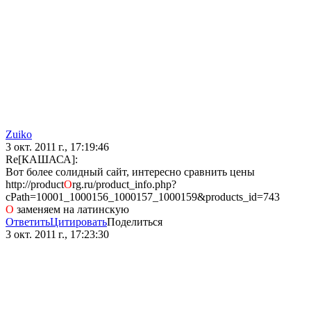
Zuiko
3 окт. 2011 г., 17:19:46
Re[КАШАСА]:
Вот более солидный сайт, интересно сравнить цены
http://product
О
rg.ru/product_info.php?
cPath=10001_1000156_1000157_1000159&products_id=743
О
заменяем на латинскую
Ответить
Цитировать
Поделиться
3 окт. 2011 г., 17:23:30