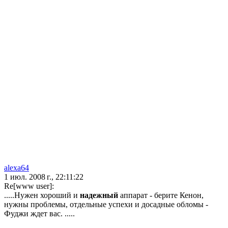
alexa64
1 июл. 2008 г., 22:11:22
Re[www user]:
.....Нужен хороший и
надежный
аппарат - берите Кенон,
нужны проблемы, отдельные успехи и досадные обломы -
Фуджи ждет вас. .....