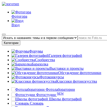
Фотогора
Вход
Категории
Форумы
Галерея фотографий
Сообщества
Барахолка
Выставки и проекты
Обсуждение фототехники
Фотоконкурсы
Классики фотоискусства
Фотолаборатории
NEW
Фотостудии
Школы фотографий
Словарь