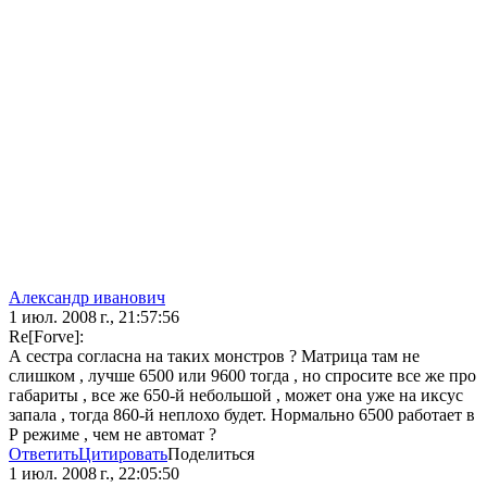
Александр иванович
1 июл. 2008 г., 21:57:56
Re[Forve]:
А сестра согласна на таких монстров ? Матрица там не
слишком , лучше 6500 или 9600 тогда , но спросите все же про
габариты , все же 650-й небольшой , может она уже на иксус
запала , тогда 860-й неплохо будет. Нормально 6500 работает в
Р режиме , чем не автомат ?
Ответить
Цитировать
Поделиться
1 июл. 2008 г., 22:05:50