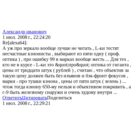
Александр иванович
1 июл. 2008 г., 22:24:20
Re[alexa64]:
А уж про зеркало вообще лучше не читать , L-ки тестят
несчастные кэнонисты , выбирают из пяти одну ( проф.
оптика ) , про ошибку 99 в марках вообще жесть ... Для тех ,
кто не в курсе - L-ки это &quot;про&quot; оптика от гиганта ,
цены от тридцати штук ( рублей ) , считаю , что объектив за
такую цену должен быть без изъянов и бэк-фронт фокусов ,
марки - про тушки кэнона , цены от пяти штук ( зелень ) ...
чтож тогда кэнону 650-му нельзя и объективом покривить , а
г-9 быть железному снаружи и очень худому внутри ...
Ответить
Цитировать
Поделиться
1 июл. 2008 г., 22:29:21