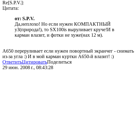
Re[S.P.V.]:
Цитата:
от: S.P.V.
Да,неплохо! Но если нужен КОМПАКТНЫЙ
уЗ(природа!), то SX100is выруливает круче!И в
карман влазит, и фотки не хуже(нах 12 м).
А650 переруливает если нужен повортный экранчег - снимать
из-за угла :) И в мой карман куртки А650-й влазит! :)
Ответить
Цитировать
Поделиться
29 июн. 2008 г., 08:43:28