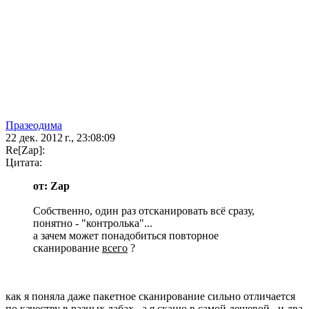
Празеодима
22 дек. 2012 г., 23:08:09
Re[Zap]:
Цитата:
от: Zap
Собственно, один раз отсканировать всё сразу,
понятно - "контролька"...
а зачем может понадобиться повторное
сканирование
всего
?
как я поняла даже пакетное сканирование сильно отличается
по качеству в разных лабах...а я сканю в самой дешевой...и два