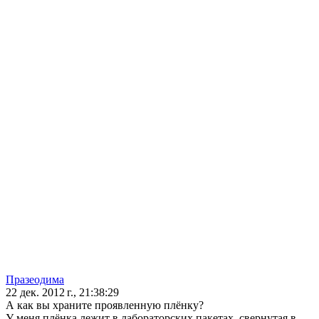
Празеодима
22 дек. 2012 г., 21:38:29
А как вы храните проявленную плёнку?
У меня плёнка лежит в лабораторских пакетах, свернутая в