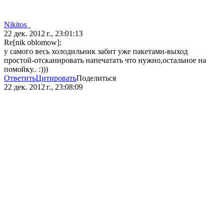
Nikitos_
22 дек. 2012 г., 23:01:13
Re[nik oblomow]:
у самого весь холодильник забит уже пакетами-выход
простой-отсканировать напечатать что нужно,остальное на
помойку.. :)))
Ответить
Цитировать
Поделиться
22 дек. 2012 г., 23:08:09