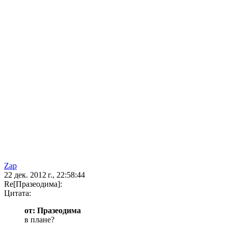
Zap
22 дек. 2012 г., 22:58:44
Re[Празеодима]:
Цитата:
от: Празеодима
в плане?