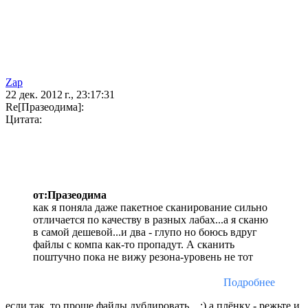
Zap
22 дек. 2012 г., 23:17:31
Re[Празеодима]:
Цитата:
от:Празеодима
как я поняла даже пакетное сканирование сильно
отличается по качеству в разных лабах...а я сканю
в самой дешевой...и два - глупо но боюсь вдруг
файлы с компа как-то пропадут. А сканить
поштучно пока не вижу резона-уровень не тот
Подробнее
если так, то проще файлы дублировать... ;) а плёнку - режьте и