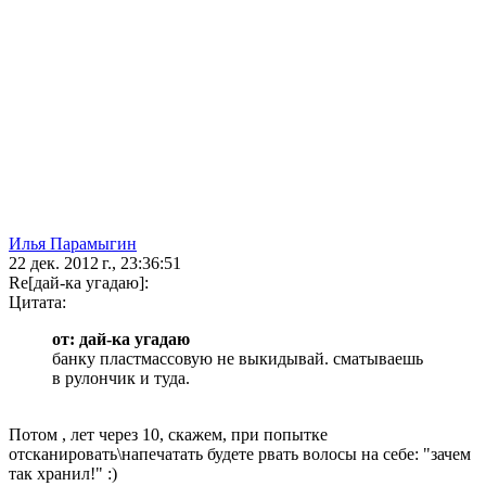
Илья Парамыгин
22 дек. 2012 г., 23:36:51
Re[дай-ка угадаю]:
Цитата:
от: дай-ка угадаю
банку пластмассовую не выкидывай. сматываешь
в рулончик и туда.
Потом , лет через 10, скажем, при попытке
отсканировать\напечатать будете рвать волосы на себе: "зачем
так хранил!" :)