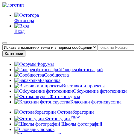
Фотогора
Вход
Категории
Форумы
Галерея фотографий
Сообщества
Барахолка
Выставки и проекты
Обсуждение фототехники
Фотоконкурсы
Классики фотоискусства
Фотолаборатории
NEW
Фотостудии
Школы фотографий
Словарь