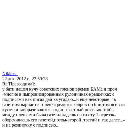
Nikitos_
22 дек. 2012 г., 22:59:28
Re[Празеодима]:
у бати нашел кучу советских пленок времен БАМа и проч
-многие в импровизированных рулончиках-крышечках с
подписями как писал дай ка угадаю...и еще некоторые -"в
газетном варианте"-пленка режется кадров по 6-потом все эти
кусочки заворачиваются в один газетный лист-так чтобы
между пленками была газета-гладешь на газету 1 отрезок-
оборачиваешь его газетой,потом-второй ,третий и так далее...-
и на резиночку с подписью...