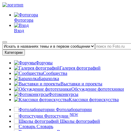
Фотогора
Вход
Категории
Форумы
Галерея фотографий
Сообщества
Барахолка
Выставки и проекты
Обсуждение фототехники
Фотоконкурсы
Классики фотоискусства
Фотолаборатории
NEW
Фотостудии
Школы фотографий
Словарь