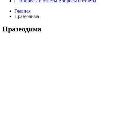
Вопросы и ответы
Главная
Празеодима
Празеодима