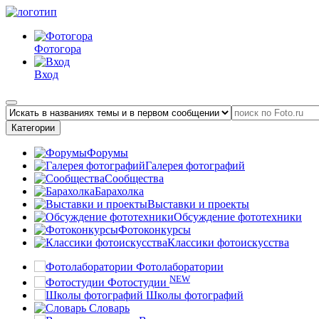
Фотогора
Вход
Категории
Форумы
Галерея фотографий
Сообщества
Барахолка
Выставки и проекты
Обсуждение фототехники
Фотоконкурсы
Классики фотоискусства
Фотолаборатории
NEW
Фотостудии
Школы фотографий
Словарь